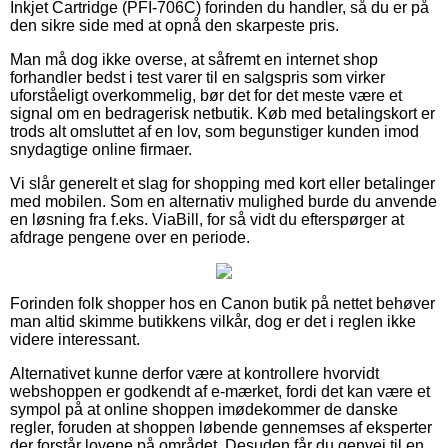
Inkjet Cartridge (PFI-706C) forinden du handler, så du er på
den sikre side med at opnå den skarpeste pris.
Man må dog ikke overse, at såfremt en internet shop
forhandler bedst i test varer til en salgspris som virker
uforståeligt overkommelig, bør det for det meste være et
signal om en bedragerisk netbutik. Køb med betalingskort er
trods alt omsluttet af en lov, som begunstiger kunden imod
snydagtige online firmaer.
Vi slår generelt et slag for shopping med kort eller betalinger
med mobilen. Som en alternativ mulighed burde du anvende
en løsning fra f.eks. ViaBill, for så vidt du efterspørger at
afdrage pengene over en periode.
Forinden folk shopper hos en Canon butik på nettet behøver
man altid skimme butikkens vilkår, dog er det i reglen ikke
videre interessant.
Alternativet kunne derfor være at kontrollere hvorvidt
webshoppen er godkendt af e-mærket, fordi det kan være et
sympol på at online shoppen imødekommer de danske
regler, foruden at shoppen løbende gennemses af eksperter
der forstår lovene på området. Desuden får du genvej til en