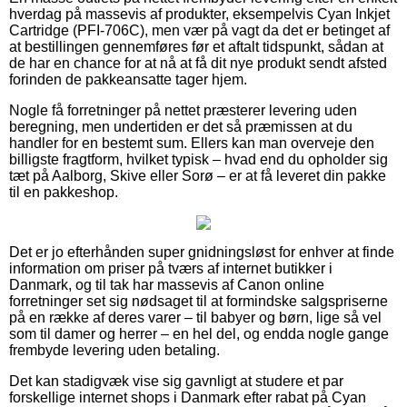
hverdag på massevis af produkter, eksempelvis Cyan Inkjet
Cartridge (PFI-706C), men vær på vagt da det er betinget af
at bestillingen gennemføres før et aftalt tidspunkt, sådan at
de har en chance for at nå at få dit nye produkt sendt afsted
forinden de pakkeansatte tager hjem.
Nogle få forretninger på nettet præsterer levering uden
beregning, men undertiden er det så præmissen at du
handler for en bestemt sum. Ellers kan man overveje den
billigste fragtform, hvilket typisk – hvad end du opholder sig
tæt på Aalborg, Skive eller Sorø – er at få leveret din pakke
til en pakkeshop.
Det er jo efterhånden super gnidningsløst for enhver at finde
information om priser på tværs af internet butikker i
Danmark, og til tak har massevis af Canon online
forretninger set sig nødsaget til at formindske salgspriserne
på en række af deres varer – til babyer og børn, lige så vel
som til damer og herrer – en hel del, og endda nogle gange
frembyde levering uden betaling.
Det kan stadigvæk vise sig gavnligt at studere et par
forskellige internet shops i Danmark efter rabat på Cyan