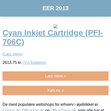
EER 2013
Cyan Inkjet Cartridge (PFI-
706C)
(Læs mere)
2613.75
kr.
(Vis fragtpris)
Læs mere »
Køb nu »
De mest populære webshops for erhverv i øjeblikket er
Engsig.dk
,
Office2go.dk
og
OfficeTrend.dk
, som alle har et