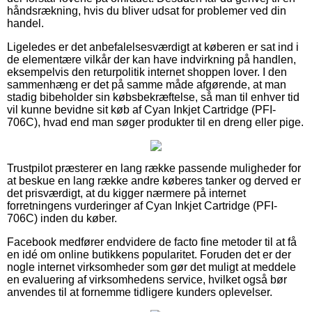
håndsrækning, hvis du bliver udsat for problemer ved din
handel.
Ligeledes er det anbefalelsesværdigt at køberen er sat ind i
de elementære vilkår der kan have indvirkning på handlen,
eksempelvis den returpolitik internet shoppen lover. I den
sammenhæng er det på samme måde afgørende, at man
stadig bibeholder sin købsbekræftelse, så man til enhver tid
vil kunne bevidne sit køb af Cyan Inkjet Cartridge (PFI-
706C), hvad end man søger produkter til en dreng eller pige.
Trustpilot præsterer en lang række passende muligheder for
at beskue en lang række andre køberes tanker og derved er
det prisværdigt, at du kigger nærmere på internet
forretningens vurderinger af Cyan Inkjet Cartridge (PFI-
706C) inden du køber.
Facebook medfører endvidere de facto fine metoder til at få
en idé om online butikkens popularitet. Foruden det er der
nogle internet virksomheder som gør det muligt at meddele
en evaluering af virksomhedens service, hvilket også bør
anvendes til at fornemme tidligere kunders oplevelser.