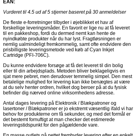
EAN:
Vurderet til
4.5
ud af 5 stjerner baseret på
30
anmeldelser
De fleste e-forretninger tilbyder i øjeblikket et hav af
forskellige leveringsmåder. En favorit er lige nu at få leveret
til en pakkeshop, fordi du dermed nemt kan hente de
nyindkøbte produkter når du har lyst. Fragtløsningen er
nemlig ualmindeligt fremkommelig, samt ofte endvidere den
prisbilligste leveringsmetode ved køb af Cyan Inkjet
Cartridge (PFI-706C).
Du kunne endvidere forsøge at få det leveret til din bolig
eller til din arbejdsplads. Metoden bliver beklageligvis en
sjat mere pebret, men derudover temmelig simpel. Den mest
betalelige mulighed for levering kan ikke benægtes at være
at du selv henter ordren, hvilket dog beroer på at du fysisk
befinder dig nærved online virksomhedens adresse.
Antal dages levering på Elektronik / Blækpatroner og
lasertoner / Blækpatroner er jo ekstremt væsentlig ifald vi har
behov for produkterne om få sekunder, og med det formål er
det bestemt fornuftigt at man checker det estimerede
leveringstidspunkt for den pågældende vare.
En masse outlets på nettet frembyder levering efter en enkelt