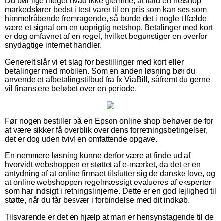
Du bør lige meget hvad ikke glemme, at ifald en netshop
markedsfører bedst i test varer til en pris som kan ses som
himmelråbende fremragende, så burde det i nogle tilfælde
være et signal om en uoprigtig netshop. Betalinger med kort
er dog omfavnet af en regel, hvilket begunstiger en overfor
snydagtige internet handler.
Generelt slår vi et slag for bestillinger med kort eller
betalinger med mobilen. Som en anden løsning bør du
anvende et afbetalingstilbud fra fx ViaBill, såfremt du gerne
vil finansiere beløbet over en periode.
Før nogen bestiller på en Epson online shop behøver de for
at være sikker få overblik over dens forretningsbetingelser,
det er dog uden tvivl en omfattende opgave.
En nemmere løsning kunne derfor være at finde ud af
hvorvidt webshoppen er støttet af e-mærket, da det er en
antydning af at online firmaet tilslutter sig de danske love, og
at online webshoppen regelmæssigt evalueres af eksperter
som har indsigt i retningslinjerne. Dette er en god lejlighed til
støtte, når du får besvær i forbindelse med dit indkøb.
Tilsvarende er det en hjælp at man er hensynstagende til de