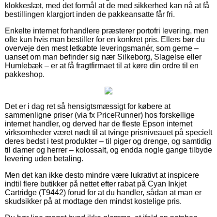
klokkeslæt, med det formål at de med sikkerhed kan nå at få
bestillingen klargjort inden de pakkeansatte får fri.
Enkelte internet forhandlere præsterer portofri levering, men
ofte kun hvis man bestiller for en konkret pris. Ellers bør du
overveje den mest letkøbte leveringsmanér, som gerne –
uanset om man befinder sig nær Silkeborg, Slagelse eller
Humlebæk – er at få fragtfirmaet til at køre din ordre til en
pakkeshop.
Det er i dag ret så hensigtsmæssigt for købere at
sammenligne priser (via fx PriceRunner) hos forskellige
internet handler, og derved har de fleste Epson internet
virksomheder været nødt til at tvinge prisniveauet på specielt
deres bedst i test produkter – til piger og drenge, og samtidig
til damer og herrer – kolossalt, og endda nogle gange tilbyde
levering uden betaling.
Men det kan ikke desto mindre være lukrativt at inspicere
indtil flere butikker på nettet efter rabat på Cyan Inkjet
Cartridge (T9442) forud for at du handler, sådan at man er
skudsikker på at modtage den mindst kostelige pris.