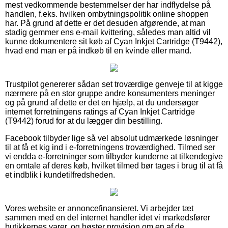
mest vedkommende bestemmelser der har indflydelse på
handlen, f.eks. hvilken ombytningspolitik online shoppen
har. På grund af dette er det desuden afgørende, at man
stadig gemmer ens e-mail kvittering, således man altid vil
kunne dokumentere sit køb af Cyan Inkjet Cartridge (T9442),
hvad end man er på indkøb til en kvinde eller mand.
Trustpilot genererer sådan set troværdige genveje til at kigge
nærmere på en stor gruppe andre konsumenters meninger
og på grund af dette er det en hjælp, at du undersøger
internet forretningens ratings af Cyan Inkjet Cartridge
(T9442) forud for at du lægger din bestilling.
Facebook tilbyder lige så vel absolut udmærkede løsninger
til at få et kig ind i e-forretningens troværdighed. Tilmed ser
vi endda e-forretninger som tilbyder kunderne at tilkendegive
en omtale af deres køb, hvilket tilmed bør tages i brug til at få
et indblik i kundetilfredsheden.
Vores website er annoncefinansieret. Vi arbejder tæt
sammen med en del internet handler idet vi markedsfører
butikkernes varer, og høster provision om en af de