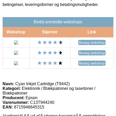
betingelser, leveringsformer og betalingsmuligheder.
Bedst anmeldte webshops
Webshop
Stjerner
Link
Besøg webshop
Besøg webshop
Besøg webshop
Navn:
Cyan Inkjet Cartridge (T9442)
Kategori:
Elektronik / Blækpatroner og lasertoner /
Blækpatroner
Producent:
Epson
Varenummer:
C13T944240
EAN:
8715946645315
Vurderet til
4.5
ud af 5 stjerner baseret på
5
anmeldelser