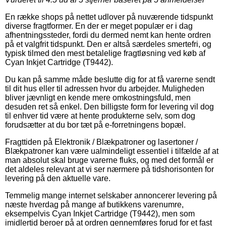
En række shops på nettet udlover på nuværende tidspunkt
diverse fragtformer. En der er meget populær er i dag
afhentningssteder, fordi du dermed nemt kan hente ordren
på et valgfrit tidspunkt. Den er altså særdeles smertefri, og
typisk tilmed den mest betalelige fragtløsning ved køb af
Cyan Inkjet Cartridge (T9442).
Du kan på samme måde beslutte dig for at få varerne sendt
til dit hus eller til adressen hvor du arbejder. Muligheden
bliver jævnligt en kende mere omkostningsfuld, men
desuden ret så enkel. Den billigste form for levering vil dog
til enhver tid være at hente produkterne selv, som dog
forudsætter at du bor tæt på e-forretningens bopæl.
Fragttiden på Elektronik / Blækpatroner og lasertoner /
Blækpatroner kan være ualmindeligt essentiel i tilfælde af at
man absolut skal bruge varerne fluks, og med det formål er
det aldeles relevant at vi ser nærmere på tidshorisonten for
levering på den aktuelle vare.
Temmelig mange internet selskaber annoncerer levering på
næste hverdag på mange af butikkens varenumre,
eksempelvis Cyan Inkjet Cartridge (T9442), men som
imidlertid beroer på at ordren gennemføres forud for et fast