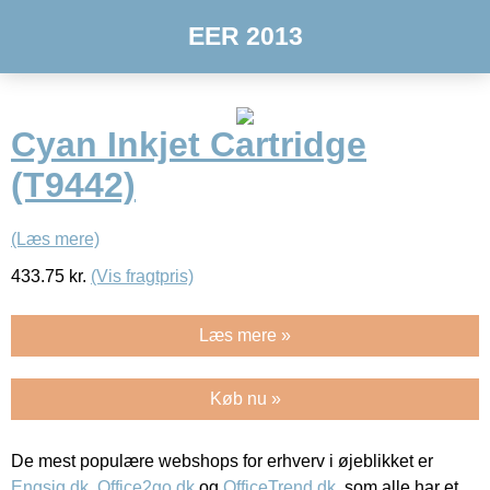
EER 2013
Cyan Inkjet Cartridge
(T9442)
(Læs mere)
433.75
kr.
(Vis fragtpris)
Læs mere »
Køb nu »
De mest populære webshops for erhverv i øjeblikket er
Engsig.dk
,
Office2go.dk
og
OfficeTrend.dk
, som alle har et