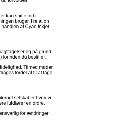
r du forvoldes
r kan spille ind i
ingen bruger. I relation
se handlen af Cyan Inkjet
 iagttagelser og på grund
 forinden du bestiller.
pålidelighed. Tilmed møder
rages fordel af til at tage
ernet selskaber hvori vi
re fuldfører en ordre.
 ansvarlig for ændringer