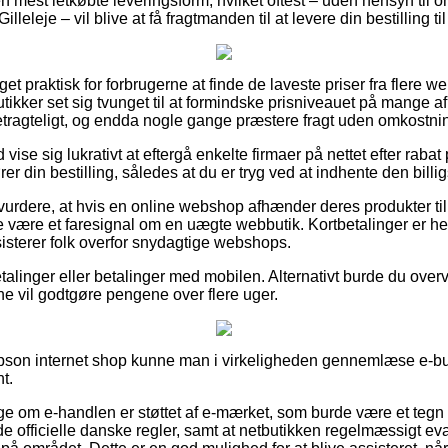
n mest letkøbte leveringsform, hvilket oftest – uden hensyn til 
lleleje – vil blive at få fragtmanden til at levere din bestilling ti
et praktisk for forbrugerne at finde de laveste priser fra flere 
tikker set sig tvunget til at formindske prisniveauet på mange af 
etragteligt, og endda nogle gange præstere fragt uden omkostni
d vise sig lukrativt at eftergå enkelte firmaer på nettet efter raba
r din bestilling, således at du er tryg ved at indhente den billigs
urdere, at hvis en online webshop afhænder deres produkter til
fte være et faresignal om en uægte webbutik. Kortbetalinger er h
sisterer folk overfor snydagtige webshops.
betalinger eller betalinger med mobilen. Alternativt burde du ove
erne vil godtgøre pengene over flere uger.
Epson internet shop kunne man i virkeligheden gennemlæse e-but
t.
ge om e-handlen er støttet af e-mærket, som burde være et tegn 
de officielle danske regler, samt at netbutikken regelmæssigt eval