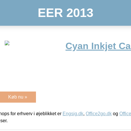
EER 2013
Cyan Inkjet Ca
Køb nu »
ps for erhverv i øjeblikket er
Engsig.dk
,
Office2go.dk
og
Offic
iser.