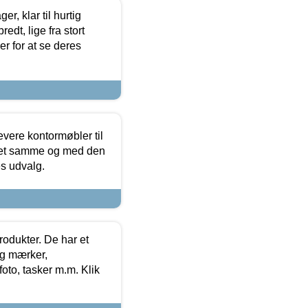
, klar til hurtig
edt, lige fra stort
er for at se deres
evere kontormøbler til
 det samme og med den
es udvalg.
rodukter. De har et
og mærker,
foto, tasker m.m. Klik