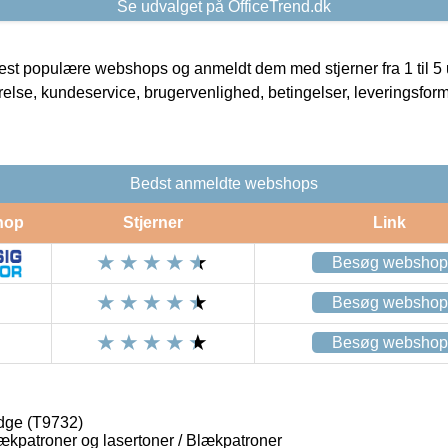
Se udvalget på OfficeTrend.dk
t populære webshops og anmeldt dem med stjerner fra 1 til 5 ud
rrelse, kundeservice, brugervenlighed, betingelser, leveringsfor
Bedst anmeldte webshops
hop
Stjerner
Link
Besøg webshop
Besøg webshop
Besøg webshop
idge (T9732)
lækpatroner og lasertoner / Blækpatroner