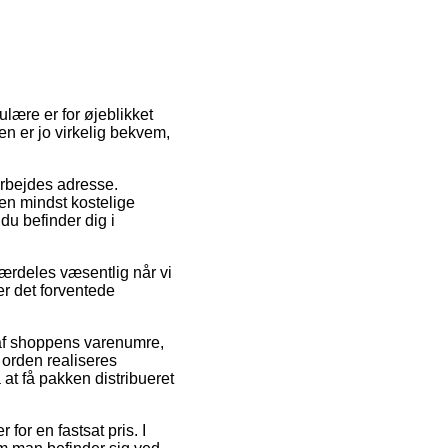
pulære er for øjeblikket
en er jo virkelig bekvem,
 arbejdes adresse.
en mindst kostelige
du befinder dig i
særdeles væsentlig når vi
er det forventede
af shoppens varenumre,
 orden realiseres
 at få pakken distribueret
for en fastsat pris. I