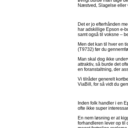
øvrigt burde man tage de
Næstved, Slagelse eller Gi
Det er jo efterhånden meg
har adskillige Epson e-bu
samt også til voksne – b
Men det kan til hver en ti
(T9732) før du gennemføre
Man skal dog ikke underv
attraktiv, så burde det o
en foranstaltning, der as
Vi tilråder generelt kort
ViaBill, for så vidt du g
Inden folk handler i en 
ofte ikke super interessan
En nem løsning er at kig
forhandleren lever op til 