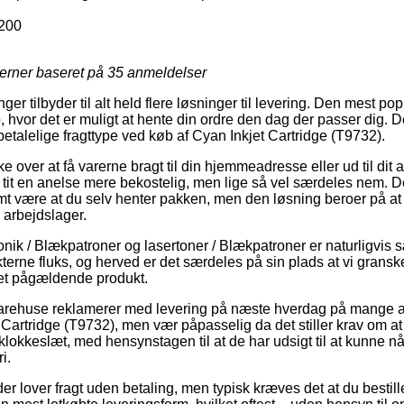
200
jerner baseret på
35
anmeldelser
inger tilbyder til alt held flere løsninger til levering. Den mest po
, hvor det er muligt at hente din ordre den dag der passer dig. D
etalelige fragttype ved køb af Cyan Inkjet Cartridge (T9732).
e over at få varerne bragt til din hjemmeadresse eller ud til dit
tit en anelse mere bekostelig, men lige så vel særdeles nem. D
omt være at du selv henter pakken, men den løsning beroer på at 
 arbejdslager.
onik / Blækpatroner og lasertoner / Blækpatroner er naturligvis 
terne fluks, og herved er det særdeles på sin plads at vi gransk
det pågældende produkt.
varehuse reklamerer med levering på næste hverdag på mange 
Cartridge (T9732), men vær påpasselig da det stiller krav om at
 klokkeslæt, med hensynstagen til at de har udsigt til at kunne nå
i.
r lover fragt uden betaling, men typisk kræves det at du bestiller 