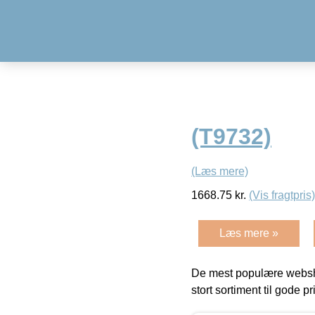
(T9732)
(Læs mere)
1668.75
kr.
(Vis fragtpris)
Læs mere »
De mest populære websho
stort sortiment til gode pr