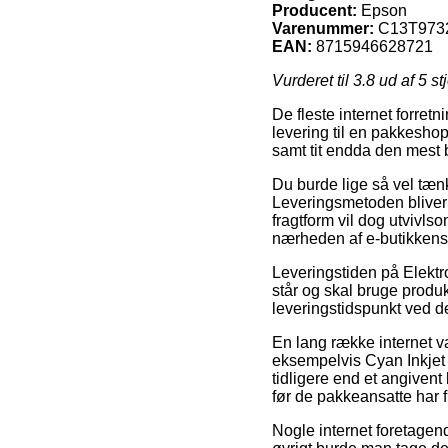
Producent:
Epson
Varenummer:
C13T973
EAN:
8715946628721
Vurderet til
3.8
ud af 5 st
De fleste internet forretn
levering til en pakkeshop
samt tit endda den mest b
Du burde lige så vel tænk
Leveringsmetoden bliver 
fragtform vil dog utvivls
nærheden af e-butikkens
Leveringstiden på Elektr
står og skal bruge produk
leveringstidspunkt ved 
En lang række internet 
eksempelvis Cyan Inkjet 
tidligere end et angivent
før de pakkeansatte har fr
Nogle internet foretagende