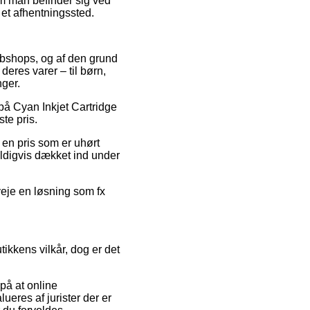
om man befinder sig ved
l et afhentningssted.
webshops, og af den grund
deres varer – til børn,
nger.
t på Cyan Inkjet Cartridge
te pris.
 en pris som er uhørt
eldigvis dækket ind under
rveje en løsning som fx
ikkens vilkår, dog er det
på at online
ueres af jurister der er