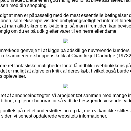
 på området. Dette er en god mulighed for at blive assisteret, nå
essen med din shopping.
igt at man er påpasselig med de mest essentielle betingelser de
ionen, som eksempelvis den ombytningsrettighed internet forretn
igt, at man altid sikrer ens kvittering, så man i fremtiden kan bevi
gig om du er på udkig efter varer til en herre eller dame.
 udmærkede genveje til at kigge på adskillige nuværende kunders
 du eksaminerer e-shoppens kritik af Cyan Inkjet Cartridge (T9732)
ere ret fantastiske muligheder for at få indblik i webbutikkens 
det er muligt at afgive en kritik af deres køb, hvilket også burde d
ers oplevelser.
eret af annonceindtægter. Vi arbejder tæt sammen med mange int
 tilbud, og tjener honorar for så vidt de besøgende vi sender vide
outlets på nettet understøttes nu og da, men vi kan ikke stilles
t siden vi senest opdaterede websitets informationer.