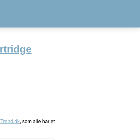
rtridge
eTrend.dk
, som alle har et