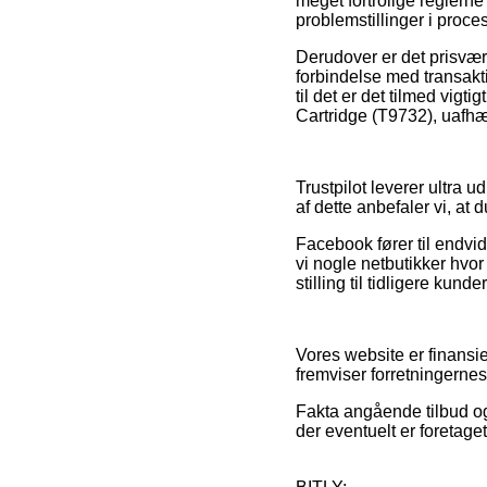
meget fortrolige reglerne
problemstillinger i proc
Derudover er det prisværd
forbindelse med transakt
til det er det tilmed vigt
Cartridge (T9732), uafhæn
Trustpilot leverer ultra
af dette anbefaler vi, at
Facebook fører til endvid
vi nogle netbutikker hvor 
stilling til tidligere kund
Vores website er finansi
fremviser forretningernes
Fakta angående tilbud og 
der eventuelt er foretage