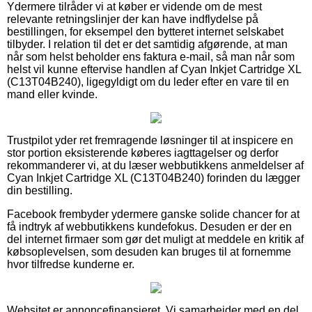
Ydermere tilråder vi at køber er vidende om de mest
relevante retningslinjer der kan have indflydelse på
bestillingen, for eksempel den bytteret internet selskabet
tilbyder. I relation til det er det samtidig afgørende, at man
når som helst beholder ens faktura e-mail, så man når som
helst vil kunne eftervise handlen af Cyan Inkjet Cartridge XL
(C13T04B240), ligegyldigt om du leder efter en vare til en
mand eller kvinde.
Trustpilot yder ret fremragende løsninger til at inspicere en
stor portion eksisterende køberes iagttagelser og derfor
rekommanderer vi, at du læser webbutikkens anmeldelser af
Cyan Inkjet Cartridge XL (C13T04B240) forinden du lægger
din bestilling.
Facebook frembyder ydermere ganske solide chancer for at
få indtryk af webbutikkens kundefokus. Desuden er der en
del internet firmaer som gør det muligt at meddele en kritik af
købsoplevelsen, som desuden kan bruges til at fornemme
hvor tilfredse kunderne er.
Websitet er annoncefinansieret. Vi samarbejder med en del