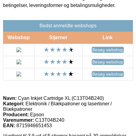
betingelser, leveringsformer og betalingsmuligheder.
Bedst anmeldte webshops
Webshop
Stjerner
Link
Besøg webshop
Besøg webshop
Besøg webshop
Navn:
Cyan Inkjet Cartridge XL (C13T04B240)
Kategori:
Elektronik / Blækpatroner og lasertoner /
Blækpatroner
Producent:
Epson
Varenummer:
C13T04B240
EAN:
8715946651453
Vurderet til
3.9
ud af 5 stjerner baseret på
20
anmeldelser