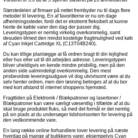
Størstedelen af firmaer på nettet frembyder nu til dags flere
metoder til levering. En af favoritterne er nu om dage
afhentningssteder, fordi det er ekstremt fleksibelt at kunne
hente de købte varer den dag der passer dig.
Leveringstypen er nemlig virkelig overkommelig, samt
desuden tilmed den mindst kostelige fragtmulighed ved køb
af Cyan Inkjet Cartridge XL (C13T04B240).
Du kan tillige planlægge at få ordren bragt til din lejlighed
eller hus eller ud til dit arbejdes adresse. Leveringstypen
bliver uheldigvis en kende mindre prisbillig, men på den
anden side ualmindeligt overkommelig. Den mest
prisbevidste leveringsudgave vil dog utvivlsomt være at du
selv henter ordren, men den løsning betinges af at du bor
med kort afstand til internet shoppens hjemsted.
Fragttiden på Elektronik / Blækpatroner og lasertoner /
Blækpatroner kan være særligt væsentlig i tilfælde af at du
skal bruge produktet fluks, så med det formål er det nemlig
på sin plads at du undersøger tidshorisonten for levering på
den vedkommende vare.
En lang række online forhandlere lover levering på næste
hverdag på mange af butikkens varer, eksempelvis Cyan