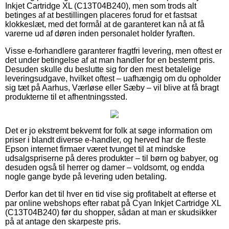
Inkjet Cartridge XL (C13T04B240), men som trods alt
betinges af at bestillingen placeres forud for et fastsat
klokkeslæt, med det formål at de garanteret kan nå at få
varerne ud af døren inden personalet holder fyraften.
Visse e-forhandlere garanterer fragtfri levering, men oftest er
det under betingelse af at man handler for en bestemt pris.
Desuden skulle du beslutte sig for den mest betalelige
leveringsudgave, hvilket oftest – uafhængig om du opholder
sig tæt på Aarhus, Værløse eller Sæby – vil blive at få bragt
produkterne til et afhentningssted.
Det er jo ekstremt bekvemt for folk at søge information om
priser i blandt diverse e-handler, og herved har de fleste
Epson internet firmaer været tvunget til at mindske
udsalgspriserne på deres produkter – til børn og babyer, og
desuden også til herrer og damer – voldsomt, og endda
nogle gange byde på levering uden betaling.
Derfor kan det til hver en tid vise sig profitabelt at efterse et
par online webshops efter rabat på Cyan Inkjet Cartridge XL
(C13T04B240) før du shopper, sådan at man er skudsikker
på at antage den skarpeste pris.