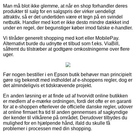
Man må blot ikke glemme, at når en shop forhandler deres
produkter til salg for en salgspris der virker uendeligt
attraktiv, så er det undertiden være et tegn på en svindel
netbutik. Handler med kort er ikke desto mindre dækket ind
under en regel, der begunstiger køber imod falske e-handler.
Vi tilråder generelt shopping med kort eller MobilePay.
Alternativt burde du udnytte et tilbud som f.eks. ViaBill,
såfremt du tilstræber at godtgøre omkostningerne over flere
uger.
Før nogen bestiller i en Epson butik behøver man principielt
gøre sig bekendt med indholdet af e-shoppens regler, dog er
det almindeligvis et tidskrævende projekt.
En anden løsning er at finde ud af hvorvidt online butikken
er medlem af e-mærke ordningen, fordi det ofte er en garanti
for at e-shoppen efterlever de officielle danske regler, udover
at online firmaet fra tid til anden gennemses af sagkyndige
der kender til vilkårene på området. Derudover tilbydes du
mulighed for en hjælpende hånd, ifald du skulle få
problemer i processen med din shopping.