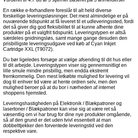
En række e-forhandlere foreslår til alt held diverse
forskellige leveringsløsninger. Det mest almindelige er på
nuværende tidspunkt at få leveret til et udleveringssted, fordi
det så giver dig god fleksibilitet til at kunne afhente dine
produkter på et valgfrit tidspunkt. Leveringstypen er altså
særdeles gnidningsløs, samt mange gange desuden den
prisbilligste leveringsudgave ved køb af Cyan Inkjet
Cartridge XXL (T9072).
Du bør ligeledes forsøge at vælge afsending til dit hus eller
til dit arbejde. Leveringstypen viser sig gennemsnitligt en
lille smule mindre prisbillig, men endda ekstremt
fremkommelig. Den mest letkøbte mulighed for levering vil
dog til enhver tid være at hente ordren selv, men den
mulighed beroer på at du bor i nærheden af internet
shoppens hjemsted.
Leveringshastigheden på Elektronik / Blækpatroner og
lasertoner / Blækpatroner kan vise sig at være ret så
væsentlig om vi har brug for dine nye produkter omgående,
så af den grund er det uden tvivl essentielt at man
dobbelttjekker den forventede leveringstid ved den
respektive vare.