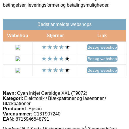
betingelser, leveringsformer og betalingsmuligheder.
Bedst anmeldte webshops
Webshop
Stjerner
Link
Besøg webshop
Besøg webshop
Besøg webshop
Navn:
Cyan Inkjet Cartridge XXL (T9072)
Kategori:
Elektronik / Blækpatroner og lasertoner /
Blækpatroner
Producent:
Epson
Varenummer:
C13T907240
EAN:
8715946548791
Vurderet til
4.7
ud af 5 stjerner baseret på
3
anmeldelser