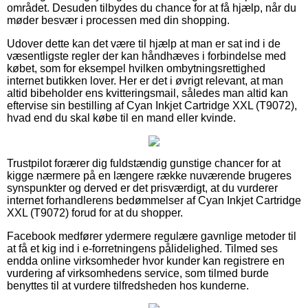
området. Desuden tilbydes du chance for at få hjælp, når du
møder besvær i processen med din shopping.
Udover dette kan det være til hjælp at man er sat ind i de
væsentligste regler der kan håndhæves i forbindelse med
købet, som for eksempel hvilken ombytningsrettighed
internet butikken lover. Her er det i øvrigt relevant, at man
altid bibeholder ens kvitteringsmail, således man altid kan
eftervise sin bestilling af Cyan Inkjet Cartridge XXL (T9072),
hvad end du skal købe til en mand eller kvinde.
Trustpilot forærer dig fuldstændig gunstige chancer for at
kigge nærmere på en længere række nuværende brugeres
synspunkter og derved er det prisværdigt, at du vurderer
internet forhandlerens bedømmelser af Cyan Inkjet Cartridge
XXL (T9072) forud for at du shopper.
Facebook medfører ydermere regulære gavnlige metoder til
at få et kig ind i e-forretningens pålidelighed. Tilmed ses
endda online virksomheder hvor kunder kan registrere en
vurdering af virksomhedens service, som tilmed burde
benyttes til at vurdere tilfredsheden hos kunderne.