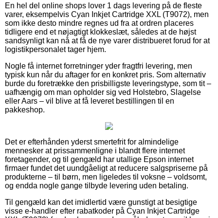
En hel del online shops lover 1 dags levering på de fleste
varer, eksempelvis Cyan Inkjet Cartridge XXL (T9072), men
som ikke desto mindre regnes ud fra at ordren placeres
tidligere end et nøjagtigt klokkeslæt, således at de højst
sandsynligt kan nå at få de nye varer distribueret forud for at
logistikpersonalet tager hjem.
Nogle få internet forretninger yder fragtfri levering, men
typisk kun når du aftager for en konkret pris. Som alternativ
burde du foretrække den prisbilligste leveringstype, som tit –
uafhængig om man opholder sig ved Holstebro, Slagelse
eller Aars – vil blive at få leveret bestillingen til en
pakkeshop.
Det er efterhånden yderst smertefrit for almindelige
mennesker at prissammenligne i blandt flere internet
foretagender, og til gengæld har utallige Epson internet
firmaer fundet det uundgåeligt at reducere salgspriserne på
produkterne – til børn, men ligeledes til voksne – voldsomt,
og endda nogle gange tilbyde levering uden betaling.
Til gengæld kan det imidlertid være gunstigt at besigtige
visse e-handler efter rabatkoder på Cyan Inkjet Cartridge