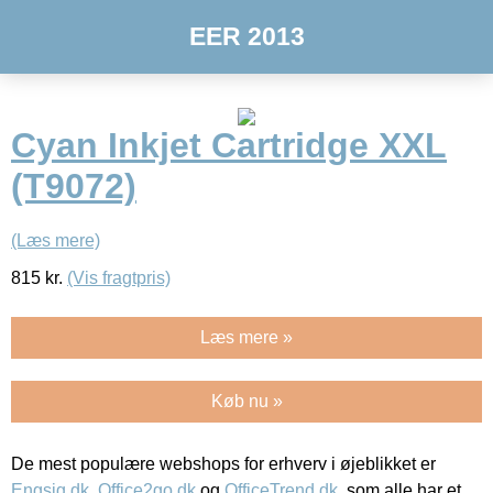
EER 2013
Cyan Inkjet Cartridge XXL
(T9072)
(Læs mere)
815
kr.
(Vis fragtpris)
Læs mere »
Køb nu »
De mest populære webshops for erhverv i øjeblikket er
Engsig.dk
,
Office2go.dk
og
OfficeTrend.dk
, som alle har et