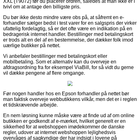
XXL (T9072) før du placerer ordren, således at man ikke er i
tvivl om at antage den billigste pris.
Du bør ikke desto mindre være obs på, at såfremt en e-
forhandler sælger bedst i test varer for en salgspris der virker
ufattelig fordelagtig, så er det ofte være en indikation på en
bedragerisk internet handler. Bestillinger med betalingskort
er trods alt en del af en bestemmelse, der dækker folk imod
uærlige butikker på nettet.
Vi anbefaler bestillinger med betalingskort eller
mobilbetaling. Som et alternativ kan du overveje en
afdragsordning fra for eksempel ViaBill, for så vidt du gerne
vil dække pengene af flere omgange.
Før nogen handler hos en Epson forhandler på nettet bør
man faktisk overveje webbutikkens vilkår, men det er i reglen
et tidskrævende arbejde.
En nem løsning kunne måske være at finde ud af om online
butikken er godkendt af e-mærket, hvilket generelt er en
sikkerhed for at webshoppen imødekommer de danske
regler, udover at internet webshoppen lejlighedsvis
overvåges af sagkyndige der har indsigt i lovene på