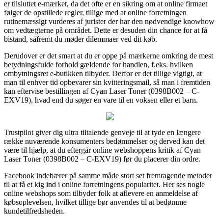
er tilsluttet e-mærket, da det ofte er en sikring om at online firmaet
følger de opstillede regler, tillige med at online forretningen
rutinemæssigt vurderes af jurister der har den nødvendige knowhow
om vedtægterne på området. Dette er desuden din chance for at få
bistand, såfremt du møder dilemmaer ved dit køb.
Derudover er det smart at du er oppe på mærkerne omkring de mest
betydningsfulde forhold gældende for handlen, f.eks. hvilken
ombytningsret e-butikken tilbyder. Derfor er det tillige vigtigt, at
man til enhver tid opbevarer sin kvitteringsmail, så man i fremtiden
kan eftervise bestillingen af Cyan Laser Toner (0398B002 – C-
EXV19), hvad end du søger en vare til en voksen eller et barn.
Trustpilot giver dig ultra tiltalende genveje til at tyde en længere
række nuværende konsumenters bedømmelser og derved kan det
være til hjælp, at du eftergår online webshoppens kritik af Cyan
Laser Toner (0398B002 – C-EXV19) før du placerer din ordre.
Facebook indebærer på samme måde stort set fremragende metoder
til at få et kig ind i online forretningens popularitet. Her ses nogle
online webshops som tilbyder folk at aflevere en anmeldelse af
købsoplevelsen, hvilket tillige bør anvendes til at bedømme
kundetilfredsheden.