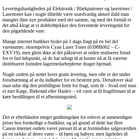
Leveringshastigheden på Elektronik / Blækpatroner og lasertoner /
Lasertoner kan i nogle tilfælde være usædvanlig aktuel ifald man
mangler dine nye produkter med det samme, og med det formål er
det altså klogt at vi dobbelttjekker den forventede leveringstid for
den pågældende vare.
Mange internet butikker byder på 1 dags fragt på en hel del
varenumre, eksempelvis Cyan Laser Toner (0398B002 – C-
EXV19), men glem ikke at det påkræver at orden realiseres forud
for et fast tidspunkt, så de har udsigt til at kunne nå at få varerne
distribueret forinden lagermedarbejderne drager hjemad.
Nogle outlets på nettet lover gratis levering, men ofte er det under
forudsætning af at du indkøber for en bestemt pris. Derudover skal
man udse dig den prisbilligste form for fragt, som tit – hvad end man
er nær Køge, Birkerød eller Haslev – vil være at få fragtfirmaet til at
køre bestillingen til et afhentningssted.
Det er efterhånden meget gnidningsløst for enhver at sammenligne
priser hos forskellige e-butikker, og på grund af dette har flere
Canon internet outlets været presset til at at formindske salgsværdien
på en række af deres varer – til børn og babyer, men ligeledes til