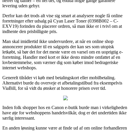
herrer og damer – en hel del, og endda nogle gange garantere
levering uden gebyr.
Derfor kan det trods alt vise sig smart at analysere nogle få online
forretninger efter udsalg på Cyan Laser Toner (0398B002 – C-
EXV19) forinden du placerer ordren, så man ikke er i tvivl om at
indhente den prisbilligste pris.
Man skal imidlertid ikke undervurdere, at når en online shop
annoncerer produkter til en salgspris der kan ses som utopisk
letkøbt, så bør det for det meste være en varsel om en uoprigtig e-
forretning. Handler med kort er ikke desto mindre omfattet af en
lovbestemmelse, som værner dig som køber imod bedrageriske
internet webshops.
Generelt tilråder vi køb med betalingskort eller mobilbetaling.
Alternativt burde du overveje et afbetalingstilbud fra eksempelvis
ViaBill, for så vidt du ønsker at honorere prisen over tid.
Inden folk shopper hos en Canon e-butik burde man i virkeligheden
have øje for webshoppens handelsvilkår, dog er det undertiden ikke
særlig interessant.
En anden løsning kunne være at finde ud af om online forhandleren