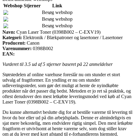
Webshop
Stjerner
Link
Besøg webshop
Besøg webshop
Besøg webshop
Navn:
Cyan Laser Toner (0398B002 – C-EXV19)
Kategori:
Elektronik / Blækpatroner og lasertoner / Lasertoner
Producent:
Canon
Varenummer:
0398B002
EAN:
Vurderet til
3.5
ud af 5 stjerner baseret på
22
anmeldelser
Størstedelen af online varehuse foreslår nu om stunder et stort
udvalg af fragtformer. En yndling er nu om stunder
udleveringssteder, som gør det muligt at hente de nyindkøbte
produkter når det passer dig bedst. Metoden er jo ret så praktisk, og
oftest derudover den mest letkøbte leveringsmodel ved køb af Cyan
Laser Toner (0398B002 – C-EXV19).
Du kunne alternativt beslutte dig for at bestille varerne til levering til
hvor du bor eller ud på din arbejdsplads. Denne er almindeligvis en
sjat mere bekostelig, men endvidere rigtig simpel. Den mest letkøbte
fragtform er utvivlsomt at hente varerne selv, som dog stiller krav
om at du lever med kort afstand til e-forhandlerens hjemsted.