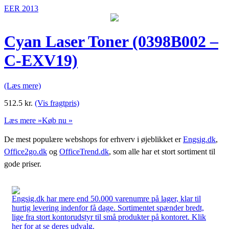
EER 2013
Cyan Laser Toner (0398B002 –
C-EXV19)
(Læs mere)
512.5
kr.
(Vis fragtpris)
Læs mere »
Køb nu »
De mest populære webshops for erhverv i øjeblikket er
Engsig.dk
,
Office2go.dk
og
OfficeTrend.dk
, som alle har et stort sortiment til
gode priser.
Engsig.dk har mere end 50.000 varenumre på lager, klar til
hurtig levering indenfor få dage. Sortimentet spænder bredt,
lige fra stort kontorudstyr til små produkter på kontoret. Klik
her for at se deres udvalg.