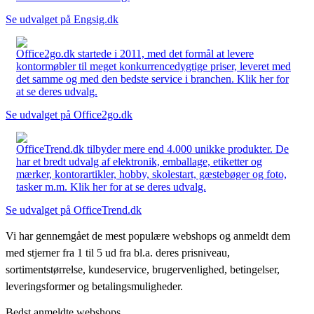
Se udvalget på Engsig.dk
Office2go.dk startede i 2011, med det formål at levere
kontormøbler til meget konkurrencedygtige priser, leveret med
det samme og med den bedste service i branchen. Klik her for
at se deres udvalg.
Se udvalget på Office2go.dk
OfficeTrend.dk tilbyder mere end 4.000 unikke produkter. De
har et bredt udvalg af elektronik, emballage, etiketter og
mærker, kontorartikler, hobby, skolestart, gæstebøger og foto,
tasker m.m. Klik her for at se deres udvalg.
Se udvalget på OfficeTrend.dk
Vi har gennemgået de mest populære webshops og anmeldt dem
med stjerner fra 1 til 5 ud fra bl.a. deres prisniveau,
sortimentstørrelse, kundeservice, brugervenlighed, betingelser,
leveringsformer og betalingsmuligheder.
Bedst anmeldte webshops