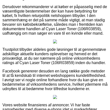
Derudover rekommanderer vi at køber er påpasselig med de
væsentligste bestemmelser der kan have betydning for
købet, fx hvilken returpolitik netshoppen tilbyder. I den
sammenhæng er det på samme måde vigtigt, at man stadig
bevarer sin købsbekræftelse, således man i fremtiden kan
dokumentere handlen af Cyan Laser Toner (106R03859),
uafhængig om man søger en vare til en kvinde eller mand.
Trustpilot tilbyder aldeles gode løsninger til at gennemstøve
adskillige aktuelle kunders oplevelser og herved er det
prisværdigt, at du ser nærmere på online virksomhedens
ratings af Cyan Laser Toner (106R03859) inden du handler.
Facebook genererer desuden en lang række gode metoder
til at få kendskab til internet webshoppens kundetilfredshed.
I øvrigt ser vi nogle online forhandlere hvor du kan give en
bedømmelse af virksomhedens service, hvilket ydermere må
udnyttes til at bedømme hvor tilfredse kunderne er.
Vores website finansieres af annoncer. Vi har faste
samarbejder med diverse e-shops idet vi markedsfører