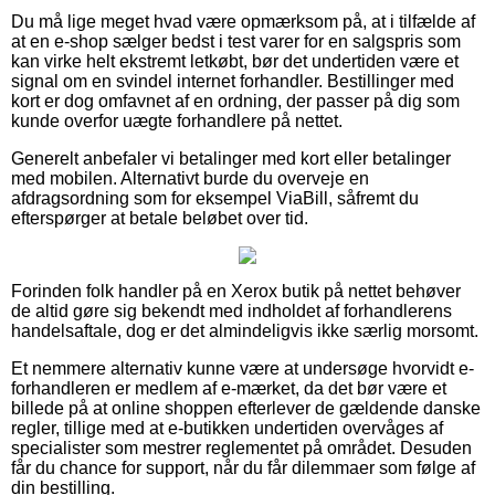
Du må lige meget hvad være opmærksom på, at i tilfælde af
at en e-shop sælger bedst i test varer for en salgspris som
kan virke helt ekstremt letkøbt, bør det undertiden være et
signal om en svindel internet forhandler. Bestillinger med
kort er dog omfavnet af en ordning, der passer på dig som
kunde overfor uægte forhandlere på nettet.
Generelt anbefaler vi betalinger med kort eller betalinger
med mobilen. Alternativt burde du overveje en
afdragsordning som for eksempel ViaBill, såfremt du
efterspørger at betale beløbet over tid.
Forinden folk handler på en Xerox butik på nettet behøver
de altid gøre sig bekendt med indholdet af forhandlerens
handelsaftale, dog er det almindeligvis ikke særlig morsomt.
Et nemmere alternativ kunne være at undersøge hvorvidt e-
forhandleren er medlem af e-mærket, da det bør være et
billede på at online shoppen efterlever de gældende danske
regler, tillige med at e-butikken undertiden overvåges af
specialister som mestrer reglementet på området. Desuden
får du chance for support, når du får dilemmaer som følge af
din bestilling.