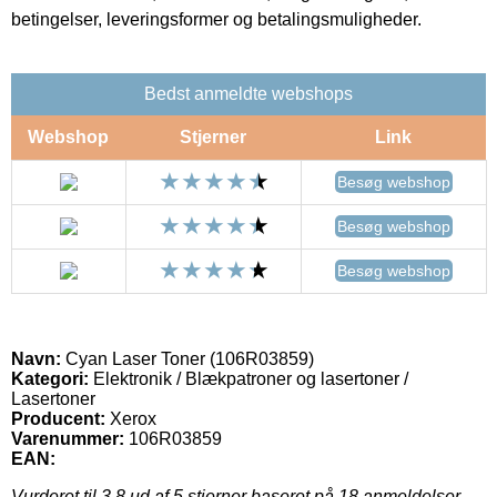
betingelser, leveringsformer og betalingsmuligheder.
Bedst anmeldte webshops
Webshop
Stjerner
Link
Besøg webshop
Besøg webshop
Besøg webshop
Navn:
Cyan Laser Toner (106R03859)
Kategori:
Elektronik / Blækpatroner og lasertoner /
Lasertoner
Producent:
Xerox
Varenummer:
106R03859
EAN:
Vurderet til
3.8
ud af 5 stjerner baseret på
18
anmeldelser