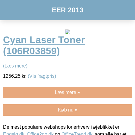
EER 2013
Cyan Laser Toner
(106R03859)
(Læs mere)
1256.25
kr.
(Vis fragtpris)
Læs mere »
Køb nu »
De mest populære webshops for erhverv i øjeblikket er
Engsig.dk
,
Office2go.dk
og
OfficeTrend.dk
, som alle har et