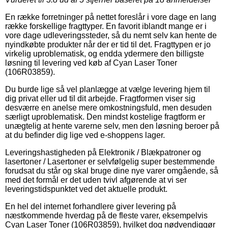
En række forretninger på nettet foreslår i vore dage en lang
række forskellige fragttyper. En favorit iblandt mange er i
vore dage udleveringssteder, så du nemt selv kan hente de
nyindkøbte produkter når der er tid til det. Fragttypen er jo
virkelig uproblematisk, og endda ydermere den billigste
løsning til levering ved køb af Cyan Laser Toner
(106R03859).
Du burde lige så vel planlægge at vælge levering hjem til
dig privat eller ud til dit arbejde. Fragtformen viser sig
desværre en anelse mere omkostningsfuld, men desuden
særligt uproblematisk. Den mindst kostelige fragtform er
unægtelig at hente varerne selv, men den løsning beroer på
at du befinder dig lige ved e-shoppens lager.
Leveringshastigheden på Elektronik / Blækpatroner og
lasertoner / Lasertoner er selvfølgelig super bestemmende
forudsat du står og skal bruge dine nye varer omgående, så
med det formål er det uden tvivl afgørende at vi ser
leveringstidspunktet ved det aktuelle produkt.
En hel del internet forhandlere giver levering på
næstkommende hverdag på de fleste varer, eksempelvis
Cyan Laser Toner (106R03859), hvilket dog nødvendiggør