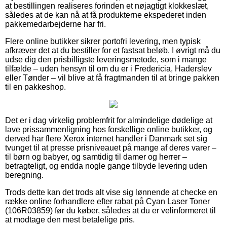
at bestillingen realiseres forinden et nøjagtigt klokkeslæt,
således at de kan nå at få produkterne ekspederet inden
pakkemedarbejderne har fri.
Flere online butikker sikrer portofri levering, men typisk
afkræver det at du bestiller for et fastsat beløb. I øvrigt må du
udse dig den prisbilligste leveringsmetode, som i mange
tilfælde – uden hensyn til om du er i Fredericia, Haderslev
eller Tønder – vil blive at få fragtmanden til at bringe pakken
til en pakkeshop.
Det er i dag virkelig problemfrit for almindelige dødelige at
lave prissammenligning hos forskellige online butikker, og
derved har flere Xerox internet handler i Danmark set sig
tvunget til at presse prisniveauet på mange af deres varer –
til børn og babyer, og samtidig til damer og herrer –
betragteligt, og endda nogle gange tilbyde levering uden
beregning.
Trods dette kan det trods alt vise sig lønnende at checke en
række online forhandlere efter rabat på Cyan Laser Toner
(106R03859) før du køber, således at du er velinformeret til
at modtage den mest betalelige pris.