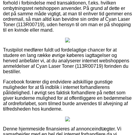
forhold i forbindelse med transaktionen, f.eks. hvilken
ombytningsret netshoppen anvender. På grund af dette er
det på samme måde vigtigt, at man til enhver tid gemmer ens
ordremail, så man altid kan bevidne sin ordre af Cyan Laser
Toner (113R00719), uden hensyn til om man er på shopping
til en kvinde eller mand.
Trustpilot medfører fuldt ud fordelagtige chancer for at
studere en lang række øvrige køberes iagttagelser og
herved anbefaler vi, at du analyserer internet webshoppens
anmeldelser af Cyan Laser Toner (113R00719) forinden du
bestiller.
Facebook forærer dig endvidere adskillige gunstige
muligheder for at få indblik i internet forhandlerens
pålidelighed. I øvrigt ses faktisk forhandlere på nettet som
giver kunderne mulighed for at offentliggøre en bedømmelse
af ordreforløbet, som tilmed burde anvendes til afvejning af
tilfredsheden hos kunderne.
Denne hjemmeside finansieres af annonceindtægter. Vi
samarbejder med en hel del internet forhandlere da vi