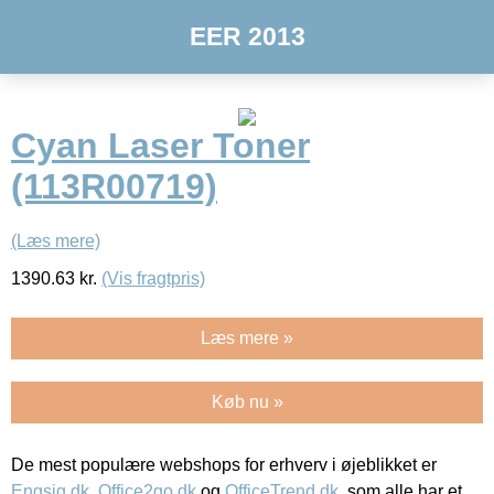
EER 2013
Cyan Laser Toner
(113R00719)
(Læs mere)
1390.63
kr.
(Vis fragtpris)
Læs mere »
Køb nu »
De mest populære webshops for erhverv i øjeblikket er
Engsig.dk
,
Office2go.dk
og
OfficeTrend.dk
, som alle har et