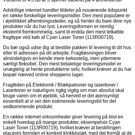
Adskillige internet handler tildeler på nuværende tidspunkt
en række forskellige leveringsmidler. Den mest populære er
i øjeblikket afhentningssteder, og så henter du bare dine nye
produkter når du har lyst. Leveringsformen er nemlig
ekstremt fremkommelig, samt tit endda den mest letkøbte
fragttype ved køb af Cyan Laser Toner (113R00719).
Du bør også udse dig at bestille pakken til levering til dit hus
eller til adressen på dit arbejde. Fragtløsningen bliver
almindeligvis en kende mere bekostelig, men ydermere
særligt fleksibel. Den mest betalelige leveringsmodel er
unægtelig at hente produkterne selv, hvilket kræver at du har
bopæl nærved online shoppens lager.
Fragttiden på Elektronik / Blækpatroner og lasertoner /
Lasertoner er naturligvis rigtig vigtig om man absolut skal
bruge varen om et øjeblik, så herved er det øjensynligt
essentielt at vi ser den estimerede leveringstid for det
vedkommende produkt.
En række internet virksomheder giver levering på blot en
enkelt hverdag på mange produkter, eksempelvis Cyan
Laser Toner (113R00719), hvilket kræver at bestillingen
placeres forinden et konkret klokkeslæt, med det formål at de