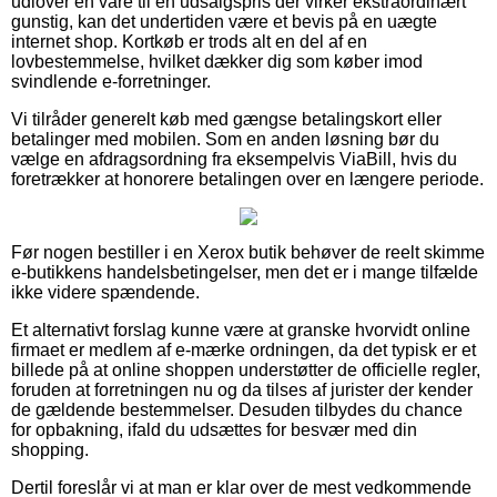
udlover en vare til en udsalgspris der virker ekstraordinært
gunstig, kan det undertiden være et bevis på en uægte
internet shop. Kortkøb er trods alt en del af en
lovbestemmelse, hvilket dækker dig som køber imod
svindlende e-forretninger.
Vi tilråder generelt køb med gængse betalingskort eller
betalinger med mobilen. Som en anden løsning bør du
vælge en afdragsordning fra eksempelvis ViaBill, hvis du
foretrækker at honorere betalingen over en længere periode.
Før nogen bestiller i en Xerox butik behøver de reelt skimme
e-butikkens handelsbetingelser, men det er i mange tilfælde
ikke videre spændende.
Et alternativt forslag kunne være at granske hvorvidt online
firmaet er medlem af e-mærke ordningen, da det typisk er et
billede på at online shoppen understøtter de officielle regler,
foruden at forretningen nu og da tilses af jurister der kender
de gældende bestemmelser. Desuden tilbydes du chance
for opbakning, ifald du udsættes for besvær med din
shopping.
Dertil foreslår vi at man er klar over de mest vedkommende