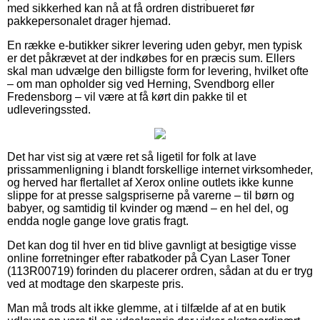
med sikkerhed kan nå at få ordren distribueret før
pakkepersonalet drager hjemad.
En række e-butikker sikrer levering uden gebyr, men typisk
er det påkrævet at der indkøbes for en præcis sum. Ellers
skal man udvælge den billigste form for levering, hvilket ofte
– om man opholder sig ved Herning, Svendborg eller
Fredensborg – vil være at få kørt din pakke til et
udleveringssted.
Det har vist sig at være ret så ligetil for folk at lave
prissammenligning i blandt forskellige internet virksomheder,
og herved har flertallet af Xerox online outlets ikke kunne
slippe for at presse salgspriserne på varerne – til børn og
babyer, og samtidig til kvinder og mænd – en hel del, og
endda nogle gange love gratis fragt.
Det kan dog til hver en tid blive gavnligt at besigtige visse
online forretninger efter rabatkoder på Cyan Laser Toner
(113R00719) forinden du placerer ordren, sådan at du er tryg
ved at modtage den skarpeste pris.
Man må trods alt ikke glemme, at i tilfælde af at en butik