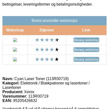
betingelser, leveringsformer og betalingsmuligheder.
Bedst anmeldte webshops
Webshop
Stjerner
Link
Besøg webshop
Besøg webshop
Besøg webshop
Navn:
Cyan Laser Toner (113R00719)
Kategori:
Elektronik / Blækpatroner og lasertoner /
Lasertoner
Producent:
Xerox
Varenummer:
113R00719
EAN:
95205426632
Vurderet til
4.5
ud af 5 stjerner baseret på
4
anmeldelser