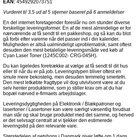
EAN:
4549292073751
Vurderet til
3.5
ud af 5 stjerner baseret på
6
anmeldelser
En del internet foretagender foreslår nu om stunder diverse
forskellige leveringsformer. En af de mest almindelige er for
nærværende at få sendt til en pakkeshop, og så kan du blot
gå forbi efter varerne når det passer ind i din kalender.
Muligheden er altså ualmindeligt uproblematisk, samt oftest
desuden den mest betalelige leveringsmåde ved køb af
Cyan Laser Toner (1245C002- CRG-045H).
Du kan ligeledes foretrække at vælge at få sendt til dit hus
eller til når du er på job. Leveringstypen bliver oftest en
smule mere bekostelig, men desuden temmelig smertefri.
Den mest letkøbte fragttype vil dog utvivlsomt være at du
selv henter produkterne, som jo stiller krav om at du har
bopæl nærved e-firmaets arbejdslager.
Leveringsdygtigheden på Elektronik / Blækpatroner og
lasertoner / Lasertoner kan være særligt væsentlig forudsat
man står og skal bruge produktet med det samme, og herved
er det selvsagt centralt at vi tjekker den estimerede
leveringstid på den relevante vare.
Størstedelen af netshops i Danmark giver løfte om 1 dags