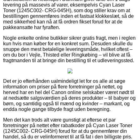
levering på massevis af varer, eksempelvis Cyan Laser
Toner (1245C002- CRG-045H), som dog stiller krav om at
bestillingen gennemføres inden et fastsat klokkeslæt, så de
med sikkerhed kan nå at få ordren fikset forud for at de
pakkeansatte har fyraften.
Nogle enkelte online butikker sikrer gratis fragt, men i reglen
kun hvis man køber for en konkret sum. Desuden skulle du
snuppe den mest betalelige leveringsmåde, hvilket oftest –
om du bor i Vejle, Thisted eller Ringkøbing – vil blive at få
fragtmanden til at bringe din bestilling til et udleveringssted.
Det er jo efterhånden ualmindeligt let for os alle at søge
information om priser på flere forretninger på nettet, og
herved har en hel del Canon online selskaber været nødt til
at nedsætte salgsværdien på deres produkter – til babyer og
børn, og samtidig også til mænd og kvinder – markant, og
endda nogle gange tilbyde fragt uden beregning.
Men det kan trods alt være gunstigt at efterse et par
forretninger på nettet efter rabatkoder på Cyan Laser Toner
(1245C002- CRG-045H) forud for at du gennemfører din
handel, så du er velinformeret til at få fat i den billigste pris.