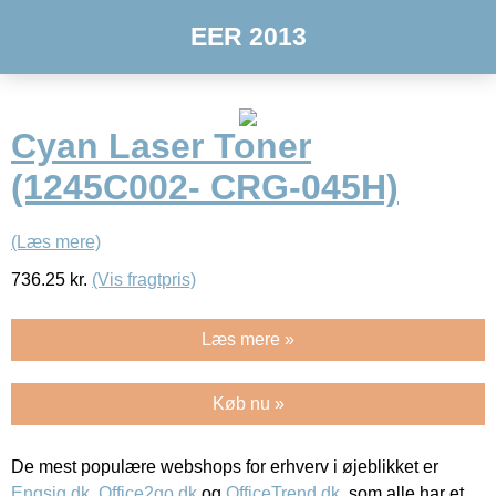
EER 2013
Cyan Laser Toner
(1245C002- CRG-045H)
(Læs mere)
736.25
kr.
(Vis fragtpris)
Læs mere »
Køb nu »
De mest populære webshops for erhverv i øjeblikket er
Engsig.dk
,
Office2go.dk
og
OfficeTrend.dk
, som alle har et