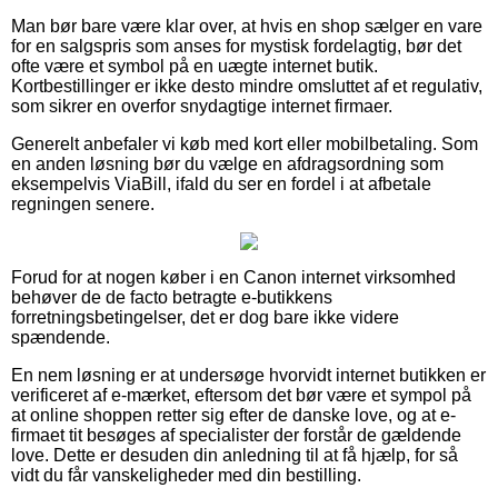
Man bør bare være klar over, at hvis en shop sælger en vare
for en salgspris som anses for mystisk fordelagtig, bør det
ofte være et symbol på en uægte internet butik.
Kortbestillinger er ikke desto mindre omsluttet af et regulativ,
som sikrer en overfor snydagtige internet firmaer.
Generelt anbefaler vi køb med kort eller mobilbetaling. Som
en anden løsning bør du vælge en afdragsordning som
eksempelvis ViaBill, ifald du ser en fordel i at afbetale
regningen senere.
Forud for at nogen køber i en Canon internet virksomhed
behøver de de facto betragte e-butikkens
forretningsbetingelser, det er dog bare ikke videre
spændende.
En nem løsning er at undersøge hvorvidt internet butikken er
verificeret af e-mærket, eftersom det bør være et sympol på
at online shoppen retter sig efter de danske love, og at e-
firmaet tit besøges af specialister der forstår de gældende
love. Dette er desuden din anledning til at få hjælp, for så
vidt du får vanskeligheder med din bestilling.