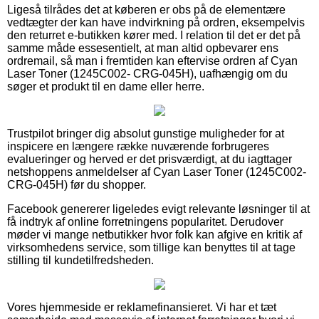
Ligeså tilrådes det at køberen er obs på de elementære
vedtægter der kan have indvirkning på ordren, eksempelvis
den returret e-butikken kører med. I relation til det er det på
samme måde essesentielt, at man altid opbevarer ens
ordremail, så man i fremtiden kan eftervise ordren af Cyan
Laser Toner (1245C002- CRG-045H), uafhængig om du
søger et produkt til en dame eller herre.
Trustpilot bringer dig absolut gunstige muligheder for at
inspicere en længere række nuværende forbrugeres
evalueringer og herved er det prisværdigt, at du iagttager
netshoppens anmeldelser af Cyan Laser Toner (1245C002-
CRG-045H) før du shopper.
Facebook genererer ligeledes evigt relevante løsninger til at
få indtryk af online forretningens popularitet. Derudover
møder vi mange netbutikker hvor folk kan afgive en kritik af
virksomhedens service, som tillige kan benyttes til at tage
stilling til kundetilfredsheden.
Vores hjemmeside er reklamefinansieret. Vi har et tæt