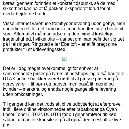
køres igennem forinden et konkret tidspunkt, så de med
sikkerhed kan nå at få pakken ekspederet forud for at
medarbejderne har fri.
Visse internet varehuse frembyder levering uden gebyr, men
undertiden stiller det krav om at man handler for en bestemt
sum. Alternativt må man udse dig den mindst kostelige
fragtmulighed, hvilket ofte – uanset om man befinder sig tæt
på Helsingør, Ringsted eller Ebeltoft – er at få bragt dine
produkter til et udleveringssted.
Det er i dag meget overkommeligt for enhver at
sammenholde priser på tværs af netshops, og altså har flere
UTAX online butikker været nødt til at presse priserne på
deres varer – til børn og babyer, men også til mænd og
kvinder – markant, og endda nogle gange sikre levering
uden omkostninger.
Til gengæld kan det trods alt blive udbytterigt at efterprøve
indtil flere online virksomheder efter rabatkoder på Cyan
Laser Toner (1T02NDCUT0) før du gennemfører dit køb,
sådan at man er skudsikker på at opnå den mest attraktive
pris.