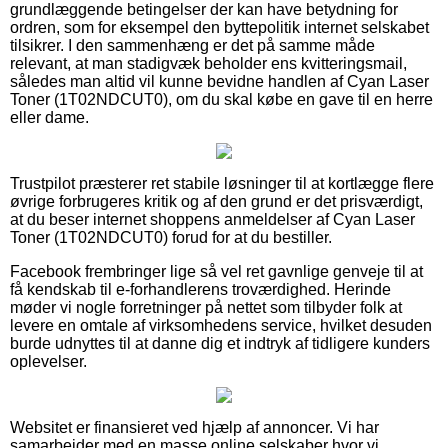
grundlæggende betingelser der kan have betydning for
ordren, som for eksempel den byttepolitik internet selskabet
tilsikrer. I den sammenhæng er det på samme måde
relevant, at man stadigvæk beholder ens kvitteringsmail,
således man altid vil kunne bevidne handlen af Cyan Laser
Toner (1T02NDCUT0), om du skal købe en gave til en herre
eller dame.
Trustpilot præsterer ret stabile løsninger til at kortlægge flere
øvrige forbrugeres kritik og af den grund er det prisværdigt,
at du beser internet shoppens anmeldelser af Cyan Laser
Toner (1T02NDCUT0) forud for at du bestiller.
Facebook frembringer lige så vel ret gavnlige genveje til at
få kendskab til e-forhandlerens troværdighed. Herinde
møder vi nogle forretninger på nettet som tilbyder folk at
levere en omtale af virksomhedens service, hvilket desuden
burde udnyttes til at danne dig et indtryk af tidligere kunders
oplevelser.
Websitet er finansieret ved hjælp af annoncer. Vi har
samarbejder med en masse online selskaber hvor vi