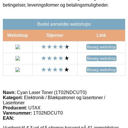
betingelser, leveringsformer og betalingsmuligheder.
Bedst anmeldte webshops
Webshop
Stjerner
Link
Besøg webshop
Besøg webshop
Besøg webshop
Navn:
Cyan Laser Toner (1T02NDCUT0)
Kategori:
Elektronik / Blækpatroner og lasertoner /
Lasertoner
Producent:
UTAX
Varenummer:
1T02NDCUT0
EAN:
Vurderet til
4.3
ud af 5 stjerner baseret på
41
anmeldelser