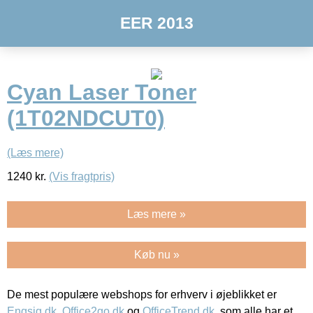
EER 2013
Cyan Laser Toner
(1T02NDCUT0)
(Læs mere)
1240
kr.
(Vis fragtpris)
Læs mere »
Køb nu »
De mest populære webshops for erhverv i øjeblikket er
Engsig.dk
,
Office2go.dk
og
OfficeTrend.dk
, som alle har et