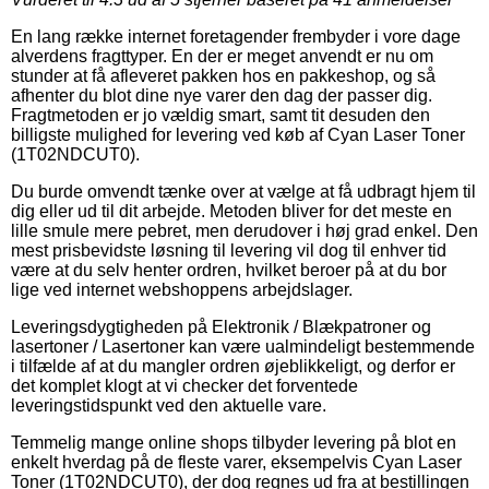
En lang række internet foretagender frembyder i vore dage
alverdens fragttyper. En der er meget anvendt er nu om
stunder at få afleveret pakken hos en pakkeshop, og så
afhenter du blot dine nye varer den dag der passer dig.
Fragtmetoden er jo vældig smart, samt tit desuden den
billigste mulighed for levering ved køb af Cyan Laser Toner
(1T02NDCUT0).
Du burde omvendt tænke over at vælge at få udbragt hjem til
dig eller ud til dit arbejde. Metoden bliver for det meste en
lille smule mere pebret, men derudover i høj grad enkel. Den
mest prisbevidste løsning til levering vil dog til enhver tid
være at du selv henter ordren, hvilket beroer på at du bor
lige ved internet webshoppens arbejdslager.
Leveringsdygtigheden på Elektronik / Blækpatroner og
lasertoner / Lasertoner kan være ualmindeligt bestemmende
i tilfælde af at du mangler ordren øjeblikkeligt, og derfor er
det komplet klogt at vi checker det forventede
leveringstidspunkt ved den aktuelle vare.
Temmelig mange online shops tilbyder levering på blot en
enkelt hverdag på de fleste varer, eksempelvis Cyan Laser
Toner (1T02NDCUT0), der dog regnes ud fra at bestillingen