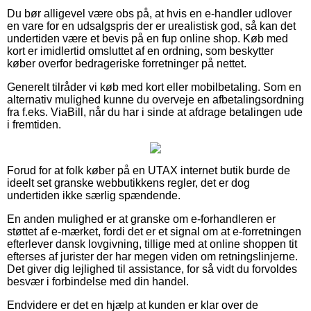
Du bør alligevel være obs på, at hvis en e-handler udlover
en vare for en udsalgspris der er urealistisk god, så kan det
undertiden være et bevis på en fup online shop. Køb med
kort er imidlertid omsluttet af en ordning, som beskytter
køber overfor bedrageriske forretninger på nettet.
Generelt tilråder vi køb med kort eller mobilbetaling. Som en
alternativ mulighed kunne du overveje en afbetalingsordning
fra f.eks. ViaBill, når du har i sinde at afdrage betalingen ude
i fremtiden.
Forud for at folk køber på en UTAX internet butik burde de
ideelt set granske webbutikkens regler, det er dog
undertiden ikke særlig spændende.
En anden mulighed er at granske om e-forhandleren er
støttet af e-mærket, fordi det er et signal om at e-forretningen
efterlever dansk lovgivning, tillige med at online shoppen tit
efterses af jurister der har megen viden om retningslinjerne.
Det giver dig lejlighed til assistance, for så vidt du forvoldes
besvær i forbindelse med din handel.
Endvidere er det en hjælp at kunden er klar over de