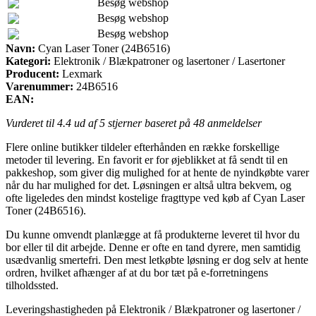
Besøg webshop
Besøg webshop
Besøg webshop
Navn:
Cyan Laser Toner (24B6516)
Kategori:
Elektronik / Blækpatroner og lasertoner / Lasertoner
Producent:
Lexmark
Varenummer:
24B6516
EAN:
Vurderet til
4.4
ud af 5 stjerner baseret på
48
anmeldelser
Flere online butikker tildeler efterhånden en række forskellige
metoder til levering. En favorit er for øjeblikket at få sendt til en
pakkeshop, som giver dig mulighed for at hente de nyindkøbte varer
når du har mulighed for det. Løsningen er altså ultra bekvem, og
ofte ligeledes den mindst kostelige fragttype ved køb af Cyan Laser
Toner (24B6516).
Du kunne omvendt planlægge at få produkterne leveret til hvor du
bor eller til dit arbejde. Denne er ofte en tand dyrere, men samtidig
usædvanlig smertefri. Den mest letkøbte løsning er dog selv at hente
ordren, hvilket afhænger af at du bor tæt på e-forretningens
tilholdssted.
Leveringshastigheden på Elektronik / Blækpatroner og lasertoner /