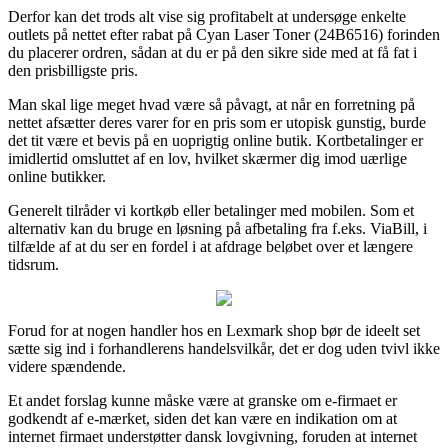
Derfor kan det trods alt vise sig profitabelt at undersøge enkelte
outlets på nettet efter rabat på Cyan Laser Toner (24B6516) forinden
du placerer ordren, sådan at du er på den sikre side med at få fat i
den prisbilligste pris.
Man skal lige meget hvad være så påvagt, at når en forretning på
nettet afsætter deres varer for en pris som er utopisk gunstig, burde
det tit være et bevis på en uoprigtig online butik. Kortbetalinger er
imidlertid omsluttet af en lov, hvilket skærmer dig imod uærlige
online butikker.
Generelt tilråder vi kortkøb eller betalinger med mobilen. Som et
alternativ kan du bruge en løsning på afbetaling fra f.eks. ViaBill, i
tilfælde af at du ser en fordel i at afdrage beløbet over et længere
tidsrum.
Forud for at nogen handler hos en Lexmark shop bør de ideelt set
sætte sig ind i forhandlerens handelsvilkår, det er dog uden tvivl ikke
videre spændende.
Et andet forslag kunne måske være at granske om e-firmaet er
godkendt af e-mærket, siden det kan være en indikation om at
internet firmaet understøtter dansk lovgivning, foruden at internet