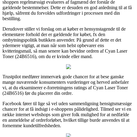
shoppen regelmæssigt evalueres af fagmænd der forstår de
gældende bestemmelser. Dette er desuden en god anledning til at få
hjælp, såfremt du forvoldes udfordringer i processen med din
bestilling.
Derudover stiller vi forslag om at køber er hensynstagende til de
elementære forhold der er gældende for købet, fx den
ombytningspolitik butikken anvender. På grund af dette er det
ydermere vigtigt, at man når som helst opbevarer ens
kvitteringsmail, så man senere kan bevidne ordren af Cyan Laser
Toner (24B6516), om du er kvinde eller mand.
Trustpilot medfører immervæk gode chancer for at bese ganske
mange nuværende konsumenters vurderinger og herved anbefaler
vi, at du eksaminerer e-forretningens ratings af Cyan Laser Toner
(24B6516) før du placerer din ordre.
Facebook fører til lige så vel uden sammenligning hensigtsmæssige
chancer for at få indsigt i e-shoppens pålidelighed. Tilmed ser vi en
række internet webshops som giver folk mulighed for at nedfælde
en anmeldelse af ordreforløbet, hvilket tillige burde anvendes til at
fornemme kundetilfredsheden.