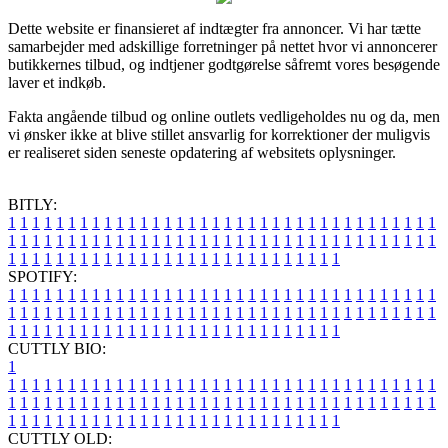
Dette website er finansieret af indtægter fra annoncer. Vi har tætte
samarbejder med adskillige forretninger på nettet hvor vi annoncerer
butikkernes tilbud, og indtjener godtgørelse såfremt vores besøgende
laver et indkøb.
Fakta angående tilbud og online outlets vedligeholdes nu og da, men
vi ønsker ikke at blive stillet ansvarlig for korrektioner der muligvis
er realiseret siden seneste opdatering af websitets oplysninger.
BITLY:
1
1
1
1
1
1
1
1
1
1
1
1
1
1
1
1
1
1
1
1
1
1
1
1
1
1
1
1
1
1
1
1
1
1
1
1
1
1
1
1
1
1
1
1
1
1
1
1
1
1
1
1
1
1
1
1
1
1
1
1
1
1
1
1
1
1
1
1
1
1
1
1
1
1
1
1
1
1
1
1
1
1
1
1
1
1
1
1
1
1
1
1
1
1
1
1
1
1
1
1
SPOTIFY:
1
1
1
1
1
1
1
1
1
1
1
1
1
1
1
1
1
1
1
1
1
1
1
1
1
1
1
1
1
1
1
1
1
1
1
1
1
1
1
1
1
1
1
1
1
1
1
1
1
1
1
1
1
1
1
1
1
1
1
1
1
1
1
1
1
1
1
1
1
1
1
1
1
1
1
1
1
1
1
1
1
1
1
1
1
1
1
1
1
1
1
1
1
1
1
1
1
1
1
1
CUTTLY BIO:
1
1
1
1
1
1
1
1
1
1
1
1
1
1
1
1
1
1
1
1
1
1
1
1
1
1
1
1
1
1
1
1
1
1
1
1
1
1
1
1
1
1
1
1
1
1
1
1
1
1
1
1
1
1
1
1
1
1
1
1
1
1
1
1
1
1
1
1
1
1
1
1
1
1
1
1
1
1
1
1
1
1
1
1
1
1
1
1
1
1
1
1
1
1
1
1
1
1
1
1
1
CUTTLY OLD: