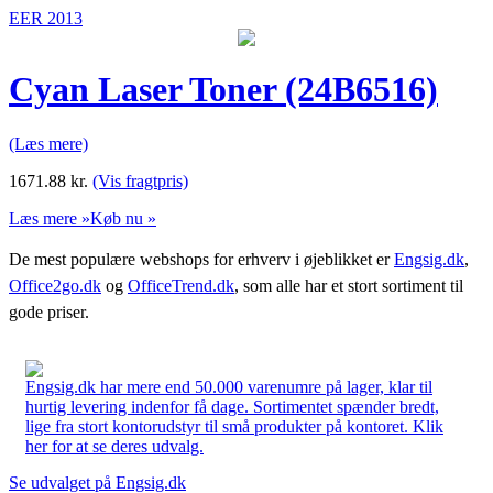
EER 2013
Cyan Laser Toner (24B6516)
(Læs mere)
1671.88
kr.
(Vis fragtpris)
Læs mere »
Køb nu »
De mest populære webshops for erhverv i øjeblikket er
Engsig.dk
,
Office2go.dk
og
OfficeTrend.dk
, som alle har et stort sortiment til
gode priser.
Engsig.dk har mere end 50.000 varenumre på lager, klar til
hurtig levering indenfor få dage. Sortimentet spænder bredt,
lige fra stort kontorudstyr til små produkter på kontoret. Klik
her for at se deres udvalg.
Se udvalget på Engsig.dk