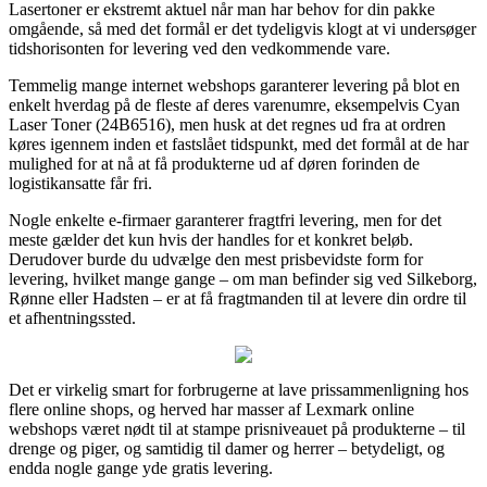
Lasertoner er ekstremt aktuel når man har behov for din pakke
omgående, så med det formål er det tydeligvis klogt at vi undersøger
tidshorisonten for levering ved den vedkommende vare.
Temmelig mange internet webshops garanterer levering på blot en
enkelt hverdag på de fleste af deres varenumre, eksempelvis Cyan
Laser Toner (24B6516), men husk at det regnes ud fra at ordren
køres igennem inden et fastslået tidspunkt, med det formål at de har
mulighed for at nå at få produkterne ud af døren forinden de
logistikansatte får fri.
Nogle enkelte e-firmaer garanterer fragtfri levering, men for det
meste gælder det kun hvis der handles for et konkret beløb.
Derudover burde du udvælge den mest prisbevidste form for
levering, hvilket mange gange – om man befinder sig ved Silkeborg,
Rønne eller Hadsten – er at få fragtmanden til at levere din ordre til
et afhentningssted.
Det er virkelig smart for forbrugerne at lave prissammenligning hos
flere online shops, og herved har masser af Lexmark online
webshops været nødt til at stampe prisniveauet på produkterne – til
drenge og piger, og samtidig til damer og herrer – betydeligt, og
endda nogle gange yde gratis levering.