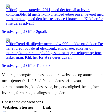
Office2go.dk startede i 2011, med det formål at levere
kontormøbler til meget konkurrencedygtige priser, leveret med
det samme og med den bedste service i branchen. Klik her for
at se deres udvalg.
Se udvalget på Office2go.dk
OfficeTrend.dk tilbyder mere end 4.000 unikke produkter. De
har et bredt udvalg af elektronik, emballage, etiketter og
mærker, kontorartikler, hobby, skolestart, gæstebøger og foto,
tasker m.m. Klik her for at se deres udvalg.
Se udvalget på OfficeTrend.dk
Vi har gennemgået de mest populære webshops og anmeldt dem
med stjerner fra 1 til 5 ud fra bl.a. deres prisniveau,
sortimentstørrelse, kundeservice, brugervenlighed, betingelser,
leveringsformer og betalingsmuligheder.
Bedst anmeldte webshops
Webshop
Stjerner
Link