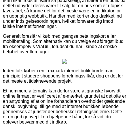
Man skal trods alt være så påpasselig, at såfremt en butik på
nettet udbyder deres varer til salg for en pris som er utopisk
favorabel, så kunne det for det meste være en indikator for
en uoprigtig webbutik. Handler med kort er dog dækket ind
under Indsigelsesordningen, hvilket forsvarer dig imod
falske internet forretninger.
Generelt foreslår vi køb med gængse betalingskort eller
mobilbetaling. Som alternativ kan du vælge et afdragstilbud
fra eksempelvis ViaBill, forudsat du har i sinde at dække
beløbet over flere uger.
Inden folk køber i en Lexmark internet butik burde man
principielt studere shoppens forretningsvilkår, dog er det for
det meste et tidskrævende projekt.
Et nemmere alternativ kan derfor være at granske hvorvidt
online firmaet er verificeret af e-mærket, grundet at det ofte er
en antydning af at online forhandleren overholder gældende
dansk lovgivning, tillige med at internet butikken løbende
gennemses af jurister der behersker retningslinjerne. Dette
er en god genvej til en hjælpende hånd, for så vidt du
oplever besvær med dit indkøb.