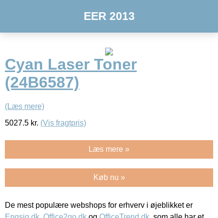
EER 2013
Cyan Laser Toner
(24B6587)
(Læs mere)
5027.5
kr.
(Vis fragtpris)
Læs mere »
Køb nu »
De mest populære webshops for erhverv i øjeblikket er
Engsig.dk
,
Office2go.dk
og
OfficeTrend.dk
, som alle har et