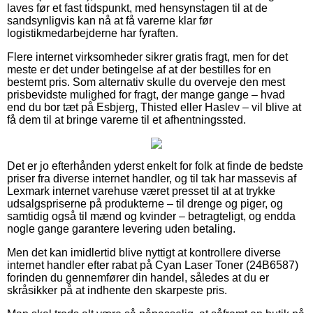
laves før et fast tidspunkt, med hensynstagen til at de
sandsynligvis kan nå at få varerne klar før
logistikmedarbejderne har fyraften.
Flere internet virksomheder sikrer gratis fragt, men for det
meste er det under betingelse af at der bestilles for en
bestemt pris. Som alternativ skulle du overveje den mest
prisbevidste mulighed for fragt, der mange gange – hvad
end du bor tæt på Esbjerg, Thisted eller Haslev – vil blive at
få dem til at bringe varerne til et afhentningssted.
Det er jo efterhånden yderst enkelt for folk at finde de bedste
priser fra diverse internet handler, og til tak har massevis af
Lexmark internet varehuse været presset til at at trykke
udsalgspriserne på produkterne – til drenge og piger, og
samtidig også til mænd og kvinder – betragteligt, og endda
nogle gange garantere levering uden betaling.
Men det kan imidlertid blive nyttigt at kontrollere diverse
internet handler efter rabat på Cyan Laser Toner (24B6587)
forinden du gennemfører din handel, således at du er
skråsikker på at indhente den skarpeste pris.