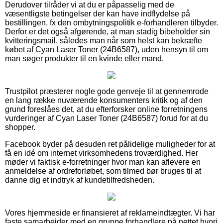
Derudover tilråder vi at du er påpasselig med de
væsentligste betingelser der kan have indflydelse på
bestillingen, fx den ombytningspolitik e-forhandleren tilbyder.
Derfor er det også afgørende, at man stadig bibeholder sin
kvitteringsmail, således man når som helst kan bekræfte
købet af Cyan Laser Toner (24B6587), uden hensyn til om
man søger produkter til en kvinde eller mand.
Trustpilot præsterer nogle gode genveje til at gennemrode
en lang række nuværende konsumenters kritik og af den
grund foreslåes det, at du efterforsker online forretningens
vurderinger af Cyan Laser Toner (24B6587) forud for at du
shopper.
Facebook byder på desuden ret pålidelige muligheder for at
få en idé om internet virksomhedens troværdighed. Her
møder vi faktisk e-forretninger hvor man kan aflevere en
anmeldelse af ordreforløbet, som tilmed bør bruges til at
danne dig et indtryk af kundetilfredsheden.
Vores hjemmeside er finansieret af reklameindtægter. Vi har
faste samarbejder med en gruppe forhandlere på nettet hvori