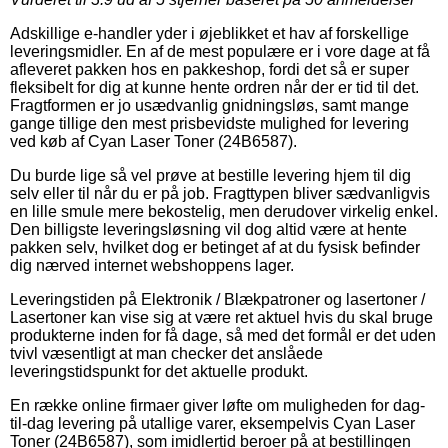
Adskillige e-handler yder i øjeblikket et hav af forskellige
leveringsmidler. En af de mest populære er i vore dage at få
afleveret pakken hos en pakkeshop, fordi det så er super
fleksibelt for dig at kunne hente ordren når der er tid til det.
Fragtformen er jo usædvanlig gnidningsløs, samt mange
gange tillige den mest prisbevidste mulighed for levering
ved køb af Cyan Laser Toner (24B6587).
Du burde lige så vel prøve at bestille levering hjem til dig
selv eller til når du er på job. Fragttypen bliver sædvanligvis
en lille smule mere bekostelig, men derudover virkelig enkel.
Den billigste leveringsløsning vil dog altid være at hente
pakken selv, hvilket dog er betinget af at du fysisk befinder
dig nærved internet webshoppens lager.
Leveringstiden på Elektronik / Blækpatroner og lasertoner /
Lasertoner kan vise sig at være ret aktuel hvis du skal bruge
produkterne inden for få dage, så med det formål er det uden
tvivl væsentligt at man checker det anslåede
leveringstidspunkt for det aktuelle produkt.
En række online firmaer giver løfte om muligheden for dag-
til-dag levering på utallige varer, eksempelvis Cyan Laser
Toner (24B6587), som imidlertid beroer på at bestillingen