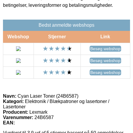
betingelser, leveringsformer og betalingsmuligheder.
Bedst anmeldte webshops
Webshop
Stjerner
Link
Besøg webshop
Besøg webshop
Besøg webshop
Navn:
Cyan Laser Toner (24B6587)
Kategori:
Elektronik / Blækpatroner og lasertoner /
Lasertoner
Producent:
Lexmark
Varenummer:
24B6587
EAN:
Vurderet til
3.9
ud af 5 stjerner baseret på
50
anmeldelser