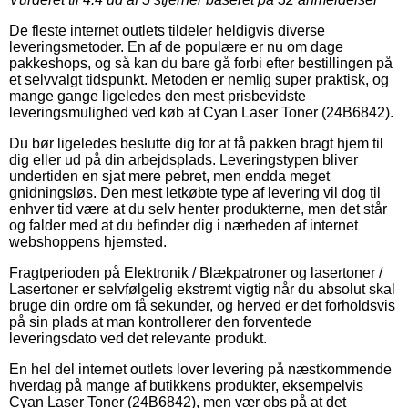
De fleste internet outlets tildeler heldigvis diverse
leveringsmetoder. En af de populære er nu om dage
pakkeshops, og så kan du bare gå forbi efter bestillingen på
et selvvalgt tidspunkt. Metoden er nemlig super praktisk, og
mange gange ligeledes den mest prisbevidste
leveringsmulighed ved køb af Cyan Laser Toner (24B6842).
Du bør ligeledes beslutte dig for at få pakken bragt hjem til
dig eller ud på din arbejdsplads. Leveringstypen bliver
undertiden en sjat mere pebret, men endda meget
gnidningsløs. Den mest letkøbte type af levering vil dog til
enhver tid være at du selv henter produkterne, men det står
og falder med at du befinder dig i nærheden af internet
webshoppens hjemsted.
Fragtperioden på Elektronik / Blækpatroner og lasertoner /
Lasertoner er selvfølgelig ekstremt vigtig når du absolut skal
bruge din ordre om få sekunder, og herved er det forholdsvis
på sin plads at man kontrollerer den forventede
leveringsdato ved det relevante produkt.
En hel del internet outlets lover levering på næstkommende
hverdag på mange af butikkens produkter, eksempelvis
Cyan Laser Toner (24B6842), men vær obs på at det