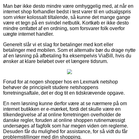
Man bør ikke desto mindre være omhyggelig med, at når en
internet shop forhandler bedst i test varer til en udsalgspris
som virker kolossalt tiltalende, så kunne det mange gange
være et tegn på en svindel netbutik. Kortkøb er ikke desto
mindre omfattet af en ordning, som forsvarer folk overfor
uægte internet handler.
Generelt slår vi et slag for betalinger med kort eller
betalinger med mobilen. Som et alternativ bør du drage nytte
af en løsning på afbetaling fra eksempelvis ViaBill, hvis du
ønsker at klare beløbet over et længere tidsrum.
Forud for at nogen shopper hos en Lexmark netshop
behøver de principielt studere netshoppens
forretningsaftale, det er dog tit en tidskrævende opgave.
En nem løsning kunne derfor være at se nærmere på om
internet butikken er e-mærket, fordi det skulle være en
tilkendegivelse af at online forretningen overholder de
danske regler, foruden at online shoppen rutinemæssigt
undersøges af fagfolk som har megen viden om reglerne.
Desuden får du mulighed for assistance, for så vidt du får
problemstillinger med din shopping.