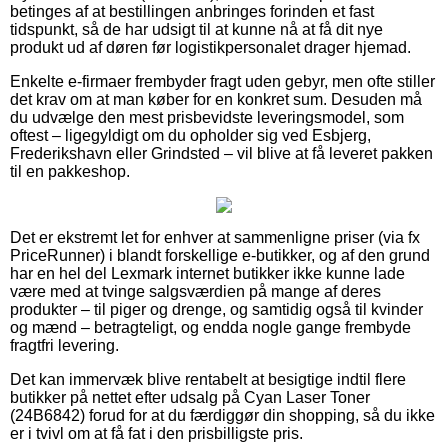
betinges af at bestillingen anbringes forinden et fast
tidspunkt, så de har udsigt til at kunne nå at få dit nye
produkt ud af døren før logistikpersonalet drager hjemad.
Enkelte e-firmaer frembyder fragt uden gebyr, men ofte stiller
det krav om at man køber for en konkret sum. Desuden må
du udvælge den mest prisbevidste leveringsmodel, som
oftest – ligegyldigt om du opholder sig ved Esbjerg,
Frederikshavn eller Grindsted – vil blive at få leveret pakken
til en pakkeshop.
Det er ekstremt let for enhver at sammenligne priser (via fx
PriceRunner) i blandt forskellige e-butikker, og af den grund
har en hel del Lexmark internet butikker ikke kunne lade
være med at tvinge salgsværdien på mange af deres
produkter – til piger og drenge, og samtidig også til kvinder
og mænd – betragteligt, og endda nogle gange frembyde
fragtfri levering.
Det kan immervæk blive rentabelt at besigtige indtil flere
butikker på nettet efter udsalg på Cyan Laser Toner
(24B6842) forud for at du færdiggør din shopping, så du ikke
er i tvivl om at få fat i den prisbilligste pris.