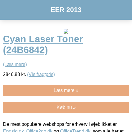
EER 2013
Cyan Laser Toner
(24B6842)
(Læs mere)
2846.88
kr.
(Vis fragtpris)
Læs mere »
Køb nu »
De mest populære webshops for erhverv i øjeblikket er
Engsig.dk
,
Office2go.dk
og
OfficeTrend.dk
, som alle har et