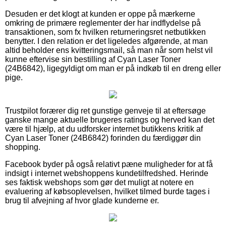
Desuden er det klogt at kunden er oppe på mærkerne
omkring de primære reglementer der har indflydelse på
transaktionen, som fx hvilken returneringsret netbutikken
benytter. I den relation er det ligeledes afgørende, at man
altid beholder ens kvitteringsmail, så man når som helst vil
kunne eftervise sin bestilling af Cyan Laser Toner
(24B6842), ligegyldigt om man er på indkøb til en dreng eller
pige.
Trustpilot forærer dig ret gunstige genveje til at eftersøge
ganske mange aktuelle brugeres ratings og herved kan det
være til hjælp, at du udforsker internet butikkens kritik af
Cyan Laser Toner (24B6842) forinden du færdiggør din
shopping.
Facebook byder på også relativt pæne muligheder for at få
indsigt i internet webshoppens kundetilfredshed. Herinde
ses faktisk webshops som gør det muligt at notere en
evaluering af købsoplevelsen, hvilket tilmed burde tages i
brug til afvejning af hvor glade kunderne er.