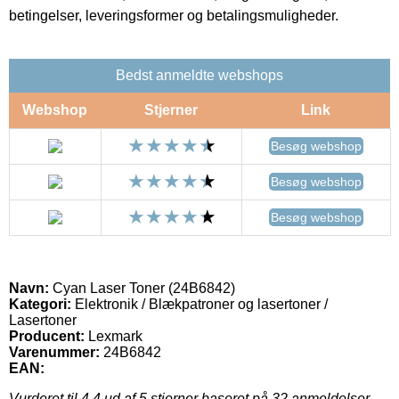
betingelser, leveringsformer og betalingsmuligheder.
Bedst anmeldte webshops
Webshop
Stjerner
Link
Besøg webshop
Besøg webshop
Besøg webshop
Navn:
Cyan Laser Toner (24B6842)
Kategori:
Elektronik / Blækpatroner og lasertoner /
Lasertoner
Producent:
Lexmark
Varenummer:
24B6842
EAN:
Vurderet til
4.4
ud af 5 stjerner baseret på
32
anmeldelser