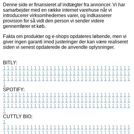
Denne side er finansieret af indtægter fra annoncer. Vi har
samarbejder med en række internet varehuse når vi
introducerer virksomhedernes varer, og indkasserer
provision for så vidt den person vi sender videre
gennemfører et køb.
Fakta om produkter og e-shops opdateres løbende, men vi
giver ingen garanti imod justeringer der kan være realiseret
siden vi senest opdaterede de anvendte oplysninger.
BITLY:
1
1
1
1
1
1
1
1
1
1
1
1
1
1
1
1
1
1
1
1
1
1
1
1
1
1
1
1
1
1
1
1
1
1
1
1
1
1
1
1
1
1
1
1
1
1
1
1
1
1
1
1
1
1
1
1
1
1
1
1
1
1
1
1
1
1
1
1
1
1
1
1
1
1
1
1
1
1
1
1
1
1
1
1
1
1
1
1
1
1
1
1
1
1
1
1
1
1
1
1
SPOTIFY:
1
1
1
1
1
1
1
1
1
1
1
1
1
1
1
1
1
1
1
1
1
1
1
1
1
1
1
1
1
1
1
1
1
1
1
1
1
1
1
1
1
1
1
1
1
1
1
1
1
1
1
1
1
1
1
1
1
1
1
1
1
1
1
1
1
1
1
1
1
1
1
1
1
1
1
1
1
1
1
1
1
1
1
1
1
1
1
1
1
1
1
1
1
1
1
1
1
1
1
1
CUTTLY BIO:
1
1
1
1
1
1
1
1
1
1
1
1
1
1
1
1
1
1
1
1
1
1
1
1
1
1
1
1
1
1
1
1
1
1
1
1
1
1
1
1
1
1
1
1
1
1
1
1
1
1
1
1
1
1
1
1
1
1
1
1
1
1
1
1
1
1
1