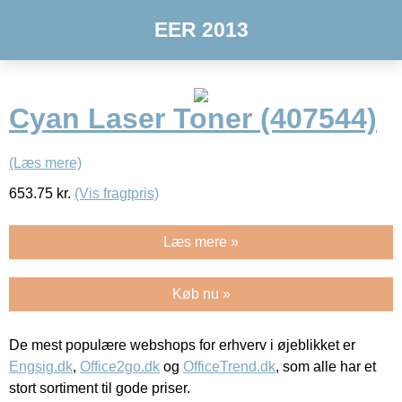
EER 2013
Cyan Laser Toner (407544)
(Læs mere)
653.75
kr.
(Vis fragtpris)
Læs mere »
Køb nu »
De mest populære webshops for erhverv i øjeblikket er
Engsig.dk
,
Office2go.dk
og
OfficeTrend.dk
, som alle har et
stort sortiment til gode priser.