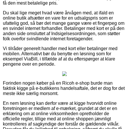
få den mest betalelige pris.
Du skal lige meget hvad være årvågen med, at ifald en
online butik afsætter en vare for en udsalgspris som er
ufattelig god, så bør det mange gange være et fingerpeg om
en svindel internet forhandler. Betalinger med kort er på den
anden side omsluttet af Indsigelsesordningen, som støtter
folk overfor svindlende internet foretagender.
Vi tilråder generelt handler med kort eller betalinger med
mobilen. Alternativt bør du benytte en løsning som for
eksempel ViaBill, i tilfælde af at du efterspørger at klare
pengene over en periode.
Forinden nogen køber på en Ricoh e-shop burde man
faktisk kigge på e-butikkens handelsaftale, det er dog for det
meste ikke særlig morsomt.
En nem løsning kan derfor være at kigge hvorvidt online
forretningen er medlem af e-mærket, grundet at det er en
erklæring om at online virksomheden opretholder de
officielle regler, tillige med at online shoppen jævnligt
kontrolleres af sagkyndige der forstår de gældende vilkår.