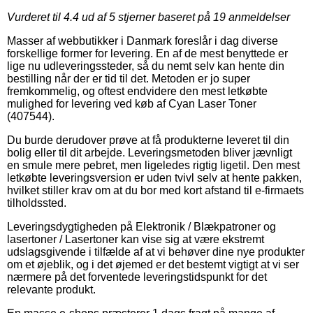
Vurderet til
4.4
ud af 5 stjerner baseret på
19
anmeldelser
Masser af webbutikker i Danmark foreslår i dag diverse
forskellige former for levering. En af de mest benyttede er
lige nu udleveringssteder, så du nemt selv kan hente din
bestilling når der er tid til det. Metoden er jo super
fremkommelig, og oftest endvidere den mest letkøbte
mulighed for levering ved køb af Cyan Laser Toner
(407544).
Du burde derudover prøve at få produkterne leveret til din
bolig eller til dit arbejde. Leveringsmetoden bliver jævnligt
en smule mere pebret, men ligeledes rigtig ligetil. Den mest
letkøbte leveringsversion er uden tvivl selv at hente pakken,
hvilket stiller krav om at du bor med kort afstand til e-firmaets
tilholdssted.
Leveringsdygtigheden på Elektronik / Blækpatroner og
lasertoner / Lasertoner kan vise sig at være ekstremt
udslagsgivende i tilfælde af at vi behøver dine nye produkter
om et øjeblik, og i det øjemed er det bestemt vigtigt at vi ser
nærmere på det forventede leveringstidspunkt for det
relevante produkt.