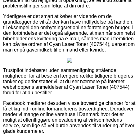
Desuden får du lejlighed til opbakning, såfremt du skulle få
problemstillinger som følge af din ordre.
Yderligere er det smart at køber er vidende om de
grundlæggende vilkår der kan have indflydelse på handlen,
til eksempel den ombytningsret online forretningen bruger. I
den forbindelse er det også afgørende, at man når som helst
bibeholder ens kvittering på e-mail, således man i fremtiden
kan påvise ordren af Cyan Laser Toner (407544), uanset om
man er på gaveindkøb til en mand eller kvinde.
Trustpilot indebærer uden sammenligning strålende
muligheder for at bese en længere række tidligere brugeres
tanker og derfor støtter vi, at du ser nærmere på internet
webshoppens anmeldelser af Cyan Laser Toner (407544)
forud for at du bestiller.
Facebook medfører desuden visse troværdige chancer for at
få et kig ind i online forhandlerens troværdighed. Derudover
møder vi mange online varehuse i Danmark hvor det er
muligt at offentliggøre en evaluering af virksomhedens
service, som lige så vel burde anvendes til vurdering af hvor
glade kunderne er.