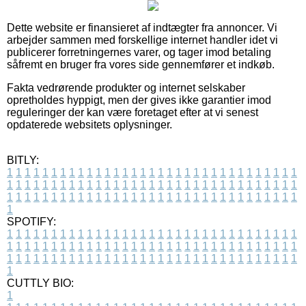
Dette website er finansieret af indtægter fra annoncer. Vi
arbejder sammen med forskellige internet handler idet vi
publicerer forretningernes varer, og tager imod betaling
såfremt en bruger fra vores side gennemfører et indkøb.
Fakta vedrørende produkter og internet selskaber
opretholdes hyppigt, men der gives ikke garantier imod
reguleringer der kan være foretaget efter at vi senest
opdaterede websitets oplysninger.
BITLY:
1
1
1
1
1
1
1
1
1
1
1
1
1
1
1
1
1
1
1
1
1
1
1
1
1
1
1
1
1
1
1
1
1
1
1
1
1
1
1
1
1
1
1
1
1
1
1
1
1
1
1
1
1
1
1
1
1
1
1
1
1
1
1
1
1
1
1
1
1
1
1
1
1
1
1
1
1
1
1
1
1
1
1
1
1
1
1
1
1
1
1
1
1
1
1
1
1
1
1
1
SPOTIFY:
1
1
1
1
1
1
1
1
1
1
1
1
1
1
1
1
1
1
1
1
1
1
1
1
1
1
1
1
1
1
1
1
1
1
1
1
1
1
1
1
1
1
1
1
1
1
1
1
1
1
1
1
1
1
1
1
1
1
1
1
1
1
1
1
1
1
1
1
1
1
1
1
1
1
1
1
1
1
1
1
1
1
1
1
1
1
1
1
1
1
1
1
1
1
1
1
1
1
1
1
CUTTLY BIO:
1