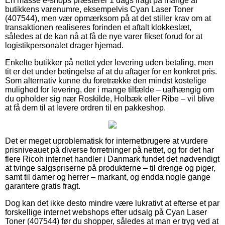
En masse e-shops præsterer 1 dags fragt på mange af
butikkens varenumre, eksempelvis Cyan Laser Toner
(407544), men vær opmærksom på at det stiller krav om at
transaktionen realiseres forinden et aftalt klokkeslæt,
således at de kan nå at få de nye varer fikset forud for at
logistikpersonalet drager hjemad.
Enkelte butikker på nettet yder levering uden betaling, men
tit er det under betingelse af at du aftager for en konkret pris.
Som alternativ kunne du foretrække den mindst kostelige
mulighed for levering, der i mange tilfælde – uafhængig om
du opholder sig nær Roskilde, Holbæk eller Ribe – vil blive
at få dem til at levere ordren til en pakkeshop.
Det er meget uproblematisk for internetbrugere at vurdere
prisniveauet på diverse forretninger på nettet, og for det har
flere Ricoh internet handler i Danmark fundet det nødvendigt
at tvinge salgspriserne på produkterne – til drenge og piger,
samt til damer og herrer – markant, og endda nogle gange
garantere gratis fragt.
Dog kan det ikke desto mindre være lukrativt at efterse et par
forskellige internet webshops efter udsalg på Cyan Laser
Toner (407544) før du shopper, således at man er tryg ved at