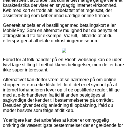
helt ekstremt favorabel, så kunne det mange gange være et
karakteristika der viser en snydagtig internet virksomhed.
Køb med kort er trods alt indbefattet af et regelsæt, der
assisterer dig som køber imod uærlige online firmaer.
Generelt anbefaler vi bestillinger med betalingskort eller
MobilePay. Som en alternativ mulighed bør du benytte et
afdragstilbud fra for eksempel ViaBill, i tilfælde af at du
efterspørger at afbetale omkostningerne senere.
Forud for at folk handler på en Ricoh webshop kan de uden
tvivl tage stilling til netbutikkens betingelser, men det er bare
ikke super interessant.
Alternativet kan derfor være at se nærmere på om online
shoppen er e-mærke tilsluttet, fordi det er et sympol på at
internet forhandleren lever op til de opstillede regler, tillige
med at e-forhandleren fra tid til anden besigtiges af
sagkyndige der kender til bestemmelserne på området.
Desuden giver det dig anledning til opbakning, ifald du
møder besvær som følge af dit køb.
Yderligere kan det anbefales at køber er omhyggelig
omkring de væsentligste bestemmelser der er gældende for