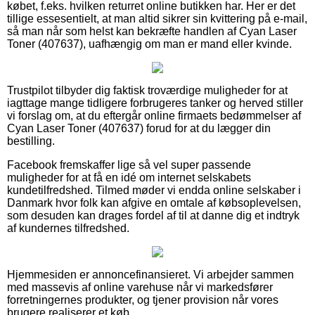
købet, f.eks. hvilken returret online butikken har. Her er det
tillige essesentielt, at man altid sikrer sin kvittering på e-mail,
så man når som helst kan bekræfte handlen af Cyan Laser
Toner (407637), uafhængig om man er mand eller kvinde.
Trustpilot tilbyder dig faktisk troværdige muligheder for at
iagttage mange tidligere forbrugeres tanker og herved stiller
vi forslag om, at du eftergår online firmaets bedømmelser af
Cyan Laser Toner (407637) forud for at du lægger din
bestilling.
Facebook fremskaffer lige så vel super passende
muligheder for at få en idé om internet selskabets
kundetilfredshed. Tilmed møder vi endda online selskaber i
Danmark hvor folk kan afgive en omtale af købsoplevelsen,
som desuden kan drages fordel af til at danne dig et indtryk
af kundernes tilfredshed.
Hjemmesiden er annoncefinansieret. Vi arbejder sammen
med massevis af online varehuse når vi markedsfører
forretningernes produkter, og tjener provision når vores
brugere realiserer et køb.