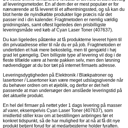
af leveringsmetoder. En af dem der er mest populær er for
nærværende at få leveret til et afhentningssted, og så kan du
blot hente de nyindkøbte produkter lige præcis når det
passer ind i din kalender. Fragtmetoden er nemlig vældig
gnidningsløs, samt oftest ligeledes den prisbilligste
leveringsmåde ved køb af Cyan Laser Toner (407637).
Du kan ligeledes påtænke at få produkterne leveret hjem til
din privatadresse eller til når du er på job. Fragtmetoden er
undertiden et hak mere bekostelig, men til gengæld i høj
grad let gængelig. Den billigste type af levering vil dog i de
fleste tilfælde være at hente pakken selv, men den løsning
nødvendiggør at du bor tæt på internet firmaets adresse.
Leveringsdygtigheden på Elektronik / Blækpatroner og
lasertoner / Lasertoner kan være meget udslagsgivende når
du behøver ordren om et øjeblik, og derfor er det helt
passende at man undersøger den anslåede leveringstid på
det aktuelle produkt.
En hel del firmaer på nettet yder 1 dags levering på masser
af varer, eksempelvis Cyan Laser Toner (407637), som
imidlertid stiller krav om at bestillingen anbringes før et
konkret tidspunkt, så de har mulighed for at nå at få dit nye
produkt betjent forud for at medarbejderne holder fyraften.