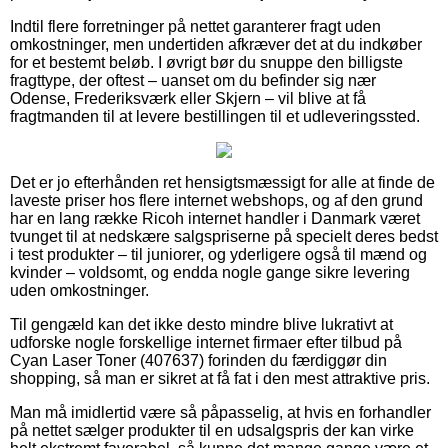
Indtil flere forretninger på nettet garanterer fragt uden
omkostninger, men undertiden afkræver det at du indkøber
for et bestemt beløb. I øvrigt bør du snuppe den billigste
fragttype, der oftest – uanset om du befinder sig nær
Odense, Frederiksværk eller Skjern – vil blive at få
fragtmanden til at levere bestillingen til et udleveringssted.
Det er jo efterhånden ret hensigtsmæssigt for alle at finde de
laveste priser hos flere internet webshops, og af den grund
har en lang række Ricoh internet handler i Danmark været
tvunget til at nedskære salgspriserne på specielt deres bedst
i test produkter – til juniorer, og yderligere også til mænd og
kvinder – voldsomt, og endda nogle gange sikre levering
uden omkostninger.
Til gengæld kan det ikke desto mindre blive lukrativt at
udforske nogle forskellige internet firmaer efter tilbud på
Cyan Laser Toner (407637) forinden du færdiggør din
shopping, så man er sikret at få fat i den mest attraktive pris.
Man må imidlertid være så påpasselig, at hvis en forhandler
på nettet sælger produkter til en udsalgspris der kan virke