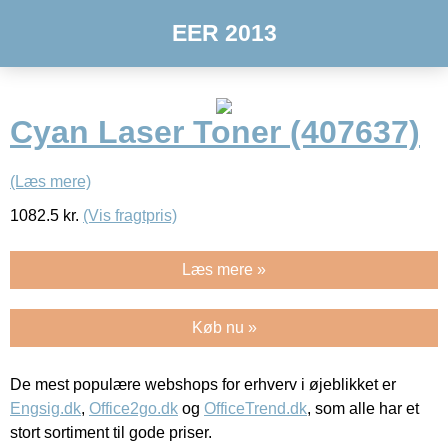
EER 2013
Cyan Laser Toner (407637)
(Læs mere)
1082.5
kr.
(Vis fragtpris)
Læs mere »
Køb nu »
De mest populære webshops for erhverv i øjeblikket er
Engsig.dk
,
Office2go.dk
og
OfficeTrend.dk
, som alle har et
stort sortiment til gode priser.