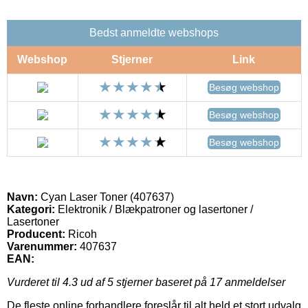
Bedst anmeldte webshops
Webshop
Stjerner
Link
Besøg webshop
Besøg webshop
Besøg webshop
Navn:
Cyan Laser Toner (407637)
Kategori:
Elektronik / Blækpatroner og lasertoner /
Lasertoner
Producent:
Ricoh
Varenummer:
407637
EAN:
Vurderet til
4.3
ud af 5 stjerner baseret på
17
anmeldelser
De fleste online forhandlere foreslår til alt held et stort udvalg