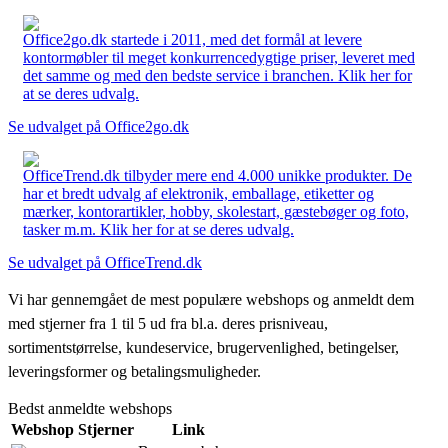
Office2go.dk startede i 2011, med det formål at levere
kontormøbler til meget konkurrencedygtige priser, leveret med
det samme og med den bedste service i branchen. Klik her for
at se deres udvalg.
Se udvalget på Office2go.dk
OfficeTrend.dk tilbyder mere end 4.000 unikke produkter. De
har et bredt udvalg af elektronik, emballage, etiketter og
mærker, kontorartikler, hobby, skolestart, gæstebøger og foto,
tasker m.m. Klik her for at se deres udvalg.
Se udvalget på OfficeTrend.dk
Vi har gennemgået de mest populære webshops og anmeldt dem
med stjerner fra 1 til 5 ud fra bl.a. deres prisniveau,
sortimentstørrelse, kundeservice, brugervenlighed, betingelser,
leveringsformer og betalingsmuligheder.
Bedst anmeldte webshops
Webshop
Stjerner
Link