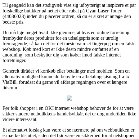
Til gengæld kan det stadigvæk vise sig udbytterigt at inspicere et par
forskellige butikker på nettet efter rabat på Cyan Laser Toner
(44036023) inden du placerer ordren, så du er sikret at antage den
bedste pris.
Du må lige meget hvad ikke glemme, at hvis en online forretning
frembyder deres produkter for en udsalgspris som er utrolig
fremragende, så kan det for det meste være et fingerpeg om en falsk
webshop. Køb med kort er ikke desto mindre omfattet af en
anordning, som beskytter dig som køber imod falske internet
forretninger.
Generelt tilråder vi kortkøb eller betalinger med mobilen. Som en
alternativ mulighed kunne du benytte en afbetalingsløsning fra fx
ViaBill, forudsat du gerne vil afdrage regningen over et længere
tidsrum.
Før folk shopper i en OKI internet webshop behøver de for at være
sikker studere netbutikkens handelsvilkår, det er dog undertiden ikke
videre interessant.
Et alternativt forslag kan være at se nærmere på om webbutikken er
e-mærke tilsluttet, siden det bør være en sikkerhed for at netshoppen