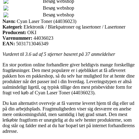
Besøg webshop
Besøg webshop
Besøg webshop
Navn:
Cyan Laser Toner (44036023)
Kategori:
Elektronik / Blækpatroner og lasertoner / Lasertoner
Producent:
OKI
Varenummer:
44036023
EAN:
5031713046349
Vurderet til
3.6
ud af 5 stjerner baseret på
37
anmeldelser
En stor portion online forhandlere giver heldigvis mange forskellige
fragtløsninger. Den mest populære er i øjeblikket at få afleveret
pakken hos en pakkeshop, så du selv har mulighed for at hente dine
produkter når det passer ind i din hverdag. Leveringstypen er altså
ualmindeligt ligetil, og typisk tillige den mest prisbevidste form for
fragt ved køb af Cyan Laser Toner (44036023).
Du kan alternativt overveje at få varerne leveret hjem til dig eller ud
på din arbejdsplads. Fragtmuligheden viser sig desværre en anelse
mere omkostningsfuld, men samtidig i høj grad smart. Den mest
letkøbte fragtform er unægtelig at du selv henter produkterne, som
dog står og falder med at du har bopæl tæt på internet forhandlerens
adresse.