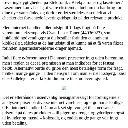
Leveringsdygtigheden på Elektronik / Blækpatroner og lasertoner /
Lasertoner kan vise sig at være ekstremt aktuel om du har brug for
dine nye varer fluks, og derfor er det særdeles essentielt at vi
checker det forventede leveringstidspunkt på det relevante produkt.
Flere internet handler stiller udsigt til 1 dags fragt på flere
varenumre, eksempelvis Cyan Laser Toner (44036023), som
imidlertid nødvendiggør at du bestiller forinden et angivent
klokkeslæt, således at de har udsigt til at kunne nå at få varen fikset
forinden lagermedarbejderne drager hjemad.
Indtil flere e-forretninger i Danmark præsterer fragt uden beregning,
men i reglen er det så præmissen at man indkøber for et fastsat
beløb. Alternativt burde du gribe den mest betalelige form for fragt,
hvilket mange gange – uden hensyn til om man er nær Esbjerg, Ikast
eller Gilleleje – er at få kørt din ordre til et udleveringssted.
Det er efterhånden usædvanlig hensigtsmæssigt for forbrugerne at
analysere priser på diverse internet varehuse, og ergo har adskillige
OKI internet handler i Danmark set sig tvunget til at nedsætte
priserne på deres produkter – til piger og drenge, og yderligere også
til kvinder og mænd – kolossalt, og endda nogle gange yde fragt
uden betaling.