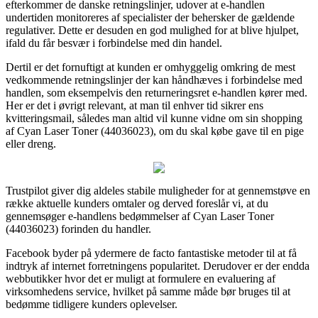
efterkommer de danske retningslinjer, udover at e-handlen
undertiden monitoreres af specialister der behersker de gældende
regulativer. Dette er desuden en god mulighed for at blive hjulpet,
ifald du får besvær i forbindelse med din handel.
Dertil er det fornuftigt at kunden er omhyggelig omkring de mest
vedkommende retningslinjer der kan håndhæves i forbindelse med
handlen, som eksempelvis den returneringsret e-handlen kører med.
Her er det i øvrigt relevant, at man til enhver tid sikrer ens
kvitteringsmail, således man altid vil kunne vidne om sin shopping
af Cyan Laser Toner (44036023), om du skal købe gave til en pige
eller dreng.
Trustpilot giver dig aldeles stabile muligheder for at gennemstøve en
række aktuelle kunders omtaler og derved foreslår vi, at du
gennemsøger e-handlens bedømmelser af Cyan Laser Toner
(44036023) forinden du handler.
Facebook byder på ydermere de facto fantastiske metoder til at få
indtryk af internet forretningens popularitet. Derudover er der endda
webbutikker hvor det er muligt at formulere en evaluering af
virksomhedens service, hvilket på samme måde bør bruges til at
bedømme tidligere kunders oplevelser.