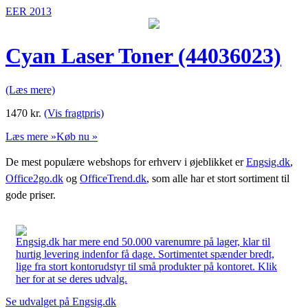
EER 2013
Cyan Laser Toner (44036023)
(Læs mere)
1470
kr.
(Vis fragtpris)
Læs mere »
Køb nu »
De mest populære webshops for erhverv i øjeblikket er
Engsig.dk
,
Office2go.dk
og
OfficeTrend.dk
, som alle har et stort sortiment til
gode priser.
Engsig.dk har mere end 50.000 varenumre på lager, klar til
hurtig levering indenfor få dage. Sortimentet spænder bredt,
lige fra stort kontorudstyr til små produkter på kontoret. Klik
her for at se deres udvalg.
Se udvalget på Engsig.dk