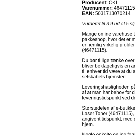
Producent:
OKI
Varenummer:
46471115
EAN:
5031713070214
Vurderet til
3.9
ud af 5 st
Mange online varehuse tild
pakkeshop, hvor det er m
er nemlig virkelig problem
(46471115).
Du bør tillige tænke over 
bliver beklageligvis en a
til enhver tid være at du
selskabets hjemsted.
Leveringshastigheden på 
af at man har behov for d
leveringstidspunkt ved 
Størstedelen af e-butikke
Laser Toner (46471115), 
angivent tidspunkt, med d
hjem.
Nogle enkelte online forr