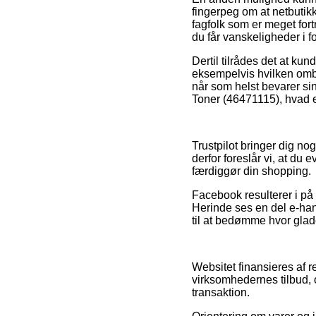
fingerpeg om at netbutikke
fagfolk som er meget fort
du får vanskeligheder i 
Dertil tilrådes det at k
eksempelvis hvilken ombyt
når som helst bevarer si
Toner (46471115), hvad en
Trustpilot bringer dig no
derfor foreslår vi, at du
færdiggør din shopping.
Facebook resulterer i på
Herinde ses en del e-han
til at bedømme hvor glad
Websitet finansieres af 
virksomhedernes tilbud, 
transaktion.