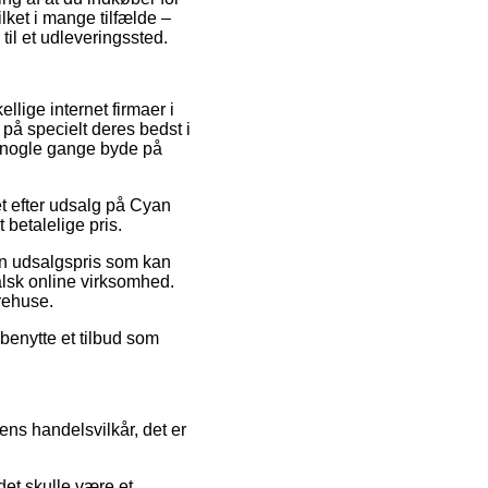
ilket i mange tilfælde –
til et udleveringssted.
llige internet firmaer i
på specielt deres bedst i
da nogle gange byde på
et efter udsalg på Cyan
 betalelige pris.
en udsalgspris som kan
falsk online virksomhed.
rehuse.
 benytte et tilbud som
ens handelsvilkår, det er
det skulle være et