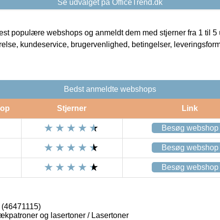
Se udvalget på OfficeTrend.dk
t populære webshops og anmeldt dem med stjerner fra 1 til 5 ud
rrelse, kundeservice, brugervenlighed, betingelser, leveringsfor
Bedst anmeldte webshops
op
Stjerner
Link
Besøg webshop
Besøg webshop
Besøg webshop
 (46471115)
lækpatroner og lasertoner / Lasertoner