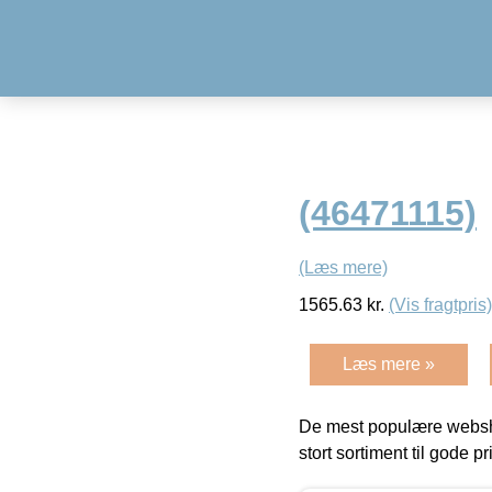
(46471115)
(Læs mere)
1565.63
kr.
(Vis fragtpris)
Læs mere »
De mest populære websho
stort sortiment til gode pr