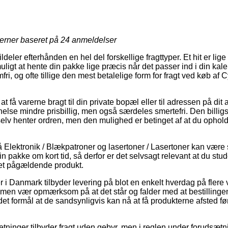
jerner baseret på
24
anmeldelser
eler efterhånden en hel del forskellige fragttyper. Et hit er lige n
uligt at hente din pakke lige præcis når det passer ind i din ka
fri, og ofte tillige den mest betalelige form for fragt ved køb af
at få varerne bragt til din private bopæl eller til adressen på di
nelse mindre prisbillig, men også særdeles smertefri. Den billigs
 selv henter ordren, men den mulighed er betinget af at du ophold
Elektronik / Blækpatroner og lasertoner / Lasertoner kan være sæ
in pakke om kort tid, så derfor er det selvsagt relevant at du stu
det pågældende produkt.
r i Danmark tilbyder levering på blot en enkelt hverdag på fler
men vær opmærksom på at det står og falder med at bestillinge
et formål at de sandsynligvis kan nå at få produkterne afsted f
etninger tilbyder fragt uden gebyr, men i reglen under forudsætni