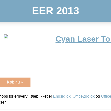
EER 2013
Cyan Laser To
Køb nu »
ps for erhverv i øjeblikket er
Engsig.dk
,
Office2go.dk
og
Offic
iser.