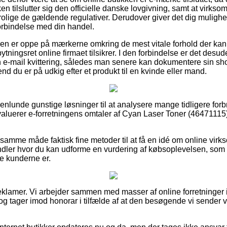
n tilslutter sig den officielle danske lovgivning, samt at virksom
rolige de gældende regulativer. Derudover giver det dig mulighed 
forbindelse med din handel.
unden er oppe på mærkerne omkring de mest vitale forhold der kan
ningsret online firmaet tilsikrer. I den forbindelse er det desud
n e-mail kvittering, således man senere kan dokumentere sin s
d du er på udkig efter et produkt til en kvinde eller mand.
genlunde gunstige løsninger til at analysere mange tidligere for
 evaluerer e-forretningens omtaler af Cyan Laser Toner (46471115)
 samme måde faktisk fine metoder til at få en idé om online vir
dler hvor du kan udforme en vurdering af købsoplevelsen, som 
e kunderne er.
reklamer. Vi arbejder sammen med masser af online forretninger i
og tager imod honorar i tilfælde af at den besøgende vi sender