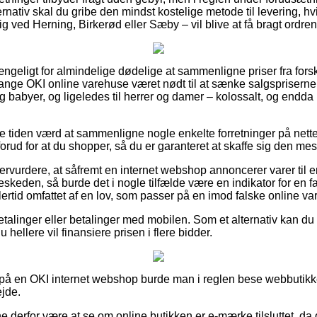
ernativ skal du gribe den mindst kostelige metode til levering, hv
 ved Herning, Birkerød eller Sæby – vil blive at få bragt ordren 
ængeligt for almindelige dødelige at sammenligne priser fra forske
nge OKI online varehuse været nødt til at sænke salgspriserne 
 og babyer, og ligeledes til herrer og damer – kolossalt, og end
ve tiden værd at sammenligne nogle enkelte forretninger på nett
rud for at du shopper, så du er garanteret at skaffe sig den mest
ervurdere, at såfremt en internet webshop annoncerer varer til 
eskeden, så burde det i nogle tilfælde være en indikator for en 
ertid omfattet af en lov, som passer på en imod falske online va
betalinger eller betalinger med mobilen. Som et alternativ kan du
du hellere vil finansiere prisen i flere bidder.
er på en OKI internet webshop burde man i reglen bese webbutikk
ejde.
derfor være at se om online butikken er e-mærke tilsluttet, da 