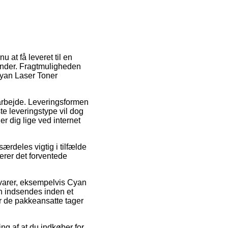
u at få leveret til en
lender. Fragtmuligheden
 Cyan Laser Toner
t arbejde. Leveringsformen
te leveringstype vil dog
er dig lige ved internet
rdeles vigtig i tilfælde
derer det forventede
e varer, eksempelvis Cyan
n indsendes inden et
ør de pakkeansatte tager
ng af at du indkøber for