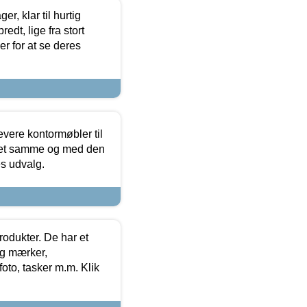
, klar til hurtig
edt, lige fra stort
er for at se deres
evere kontormøbler til
 det samme og med den
es udvalg.
rodukter. De har et
og mærker,
foto, tasker m.m. Klik