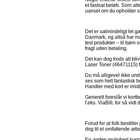
et fastsat beløb. Som alt
uanset om du opholder sig
Det er ualmindeligt let g
Danmark, og altså har ma
test produkter – til børn
fragt uden betaling.
Det kan dog trods alt bli
Laser Toner (46471115) fo
Du må alligevel ikke und
ses som helt fantastisk b
Handler med kort er imidl
Generelt foreslår vi kort
f.eks. ViaBill, for så vidt 
Forud for at folk bestill
dog tit et omfattende arb
En anden mulighed kunne 