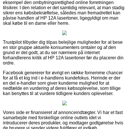
eksempel den ombytningsrettighed online forretningen
tilsikrer. I den relation er det samtidig relevant, at man stadig
sikrer ens købsbekræftelse, således man fremadrettet kan
påvise handlen af HP 12A lasertoner, ligegyldigt om man
skal købe til en dame eller herre.
Trustpilot tilbyder dig tilpas belejlige muligheder for at bese
en stor gruppe aktuelle konsumenters omtaler og af den
grund er det godt, at du ser nærmere på internet
forhandlerens kritik af HP 12A lasertoner før du placerer din
ordre.
Facebook genererer for øvrigt en række fornemme chancer
for at få et kig ind i e-handlens kundefokus. Herinde er der
en del e-handler som giver kunderne mulighed for at
nedfælde en vurdering af deres købsoplevelse, som tillige
kan benyttes til at vurdere tidligere kunders oplevelser.
Vores side er finansieret af annonceindtægter. Vi har et fast
samarbejde med forskellige online outlets idet vi
introducerer deres produkter, og modtager godtgørelse hvis
de brugere vi sender videre fuldfører et indkøb.