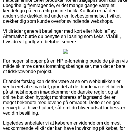
netbutik annoncerer produkter for en salgspris som kan virke
ubegribelig fremragende, er det mange gange være et
kendetegn på en uærlig online butik. Kortkøb er på den
anden side dækket ind under en lovbestemmelse, hvilket
dækker dig som kunde overfor svindlende webshops.
Vi tilråder generelt betalinger med kort eller MobilePay.
Alternativt burde du benytte en løsning som f.eks. ViaBill,
hvis du vil godtgøre beløbet senere.
Før nogen shopper på en HP e-forretning burde de på en vis
måde skimme deres forretningsbetingelser, men det er bare
et tidskrævende projekt.
Et andet forslag kan derfor være at se om webbutikken er
verificeret af e-mærket, grundet at det burde være et billede
på at netshoppen imødekommer de danske regler, og at
online butikken hyppigt monitoreres af fagmænd der er
meget bekendte med lovene på området. Dette er en god
genvej til at blive hjulpet, såfremt du bliver udsat for besvær
ved din bestilling.
Ligeledes anbefaler vi at køberen er vidende om de mest
vedkommende vilkår der kan have indvirkning på købet, for