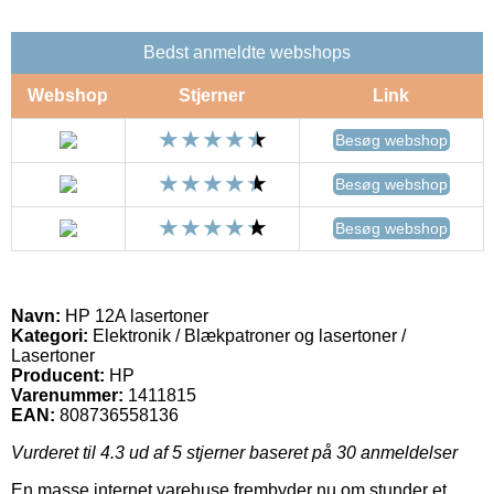
Bedst anmeldte webshops
Webshop
Stjerner
Link
Besøg webshop
Besøg webshop
Besøg webshop
Navn:
HP 12A lasertoner
Kategori:
Elektronik / Blækpatroner og lasertoner /
Lasertoner
Producent:
HP
Varenummer:
1411815
EAN:
808736558136
Vurderet til
4.3
ud af 5 stjerner baseret på
30
anmeldelser
En masse internet varehuse frembyder nu om stunder et