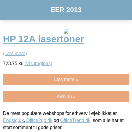
EER 2013
HP 12A lasertoner
(Læs mere)
723.75
kr.
(Vis fragtpris)
Læs mere »
Køb nu »
De mest populære webshops for erhverv i øjeblikket er
Engsig.dk
,
Office2go.dk
og
OfficeTrend.dk
, som alle har et
stort sortiment til gode priser.