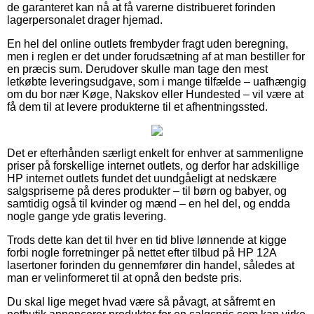
de garanteret kan nå at få varerne distribueret forinden
lagerpersonalet drager hjemad.
En hel del online outlets frembyder fragt uden beregning,
men i reglen er det under forudsætning af at man bestiller for
en præcis sum. Derudover skulle man tage den mest
letkøbte leveringsudgave, som i mange tilfælde – uafhængig
om du bor nær Køge, Nakskov eller Hundested – vil være at
få dem til at levere produkterne til et afhentningssted.
Det er efterhånden særligt enkelt for enhver at sammenligne
priser på forskellige internet outlets, og derfor har adskillige
HP internet outlets fundet det uundgåeligt at nedskære
salgspriserne på deres produkter – til børn og babyer, og
samtidig også til kvinder og mænd – en hel del, og endda
nogle gange yde gratis levering.
Trods dette kan det til hver en tid blive lønnende at kigge
forbi nogle forretninger på nettet efter tilbud på HP 12A
lasertoner forinden du gennemfører din handel, således at
man er velinformeret til at opnå den bedste pris.
Du skal lige meget hvad være så påvagt, at såfremt en