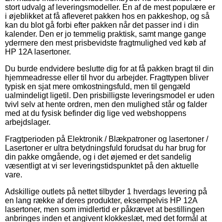
stort udvalg af leveringsmodeller. En af de mest populære er
i øjeblikket at få afleveret pakken hos en pakkeshop, og så
kan du blot gå forbi efter pakken når det passer ind i din
kalender. Den er jo temmelig praktisk, samt mange gange
ydermere den mest prisbevidste fragtmulighed ved køb af
HP 12A lasertoner.
Du burde endvidere beslutte dig for at få pakken bragt til din
hjemmeadresse eller til hvor du arbejder. Fragttypen bliver
typisk en sjat mere omkostningsfuld, men til gengæld
ualmindeligt ligetil. Den prisbilligste leveringsmodel er uden
tvivl selv at hente ordren, men den mulighed står og falder
med at du fysisk befinder dig lige ved webshoppens
arbejdslager.
Fragtperioden på Elektronik / Blækpatroner og lasertoner /
Lasertoner er ultra betydningsfuld forudsat du har brug for
din pakke omgående, og i det øjemed er det sandelig
væsentligt at vi ser leveringstidspunktet på den aktuelle
vare.
Adskillige outlets på nettet tilbyder 1 hverdags levering på
en lang række af deres produkter, eksempelvis HP 12A
lasertoner, men som imidlertid er påkrævet at bestillingen
anbringes inden et angivent klokkeslæt, med det formål at