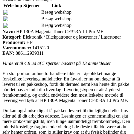
Webshop
Stjerner
Link
Besøg webshop
Besøg webshop
Besøg webshop
Navn:
HP 130A Magenta Toner CF353A LJ Pro MF
Kategori:
Elektronik / Blækpatroner og lasertoner / Lasertoner
Producent:
HP
Varenummer:
1415120
EAN:
886112939311
Vurderet til
4.8
ud af 5 stjerner baseret på
13
anmeldelser
En stor portion online forhandlere tildeler i øjeblikket mange
forskellige leveringsmuligheder. En favorit er nu om dage at få
leveret til en pakkeshop, fordi du dermed nemt kan hente din pakke
når det passer ind i din hverdag. Leveringstypen er altså yderst
fremkommelig, og endda endvidere den mest letkøbte metode til
levering ved køb af HP 130A Magenta Toner CF353A LJ Pro MF.
Du kan også udse dig at få pakken leveret til din lejlighed eller hus
eller ud til dit arbejdes adresse. Løsningen er gennemsnitligt en sjat
mere omkostningsfuld, men tillige ualmindeligt fremkommelig. Den
mindst kostelige fragtmetode vil dog i de fleste tilfælde være at du
selv henter ordren, som jo stiller krav om at du fysisk befinder dig