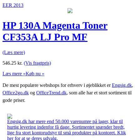
EER 2013
HP 130A Magenta Toner
CF353A LJ Pro MF
(Læs mere)
546.25
kr.
(Vis fragtpris)
Læs mere »
Køb nu »
De mest populære webshops for erhverv i øjeblikket er
Engsig.dk
,
Office2go.dk
og
OfficeTrend.dk
, som alle har et stort sortiment til
gode priser.
Engsig.dk har mere end 50.000 varenumre på lager, klar til
hurtig levering indenfor få dage. Sortimentet spænder bredt,
lige fra stort kontorudstyr til små produkter på kontoret. Klik
her for at se deres udvalg.