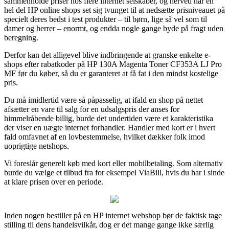
sammenholde priser hos flere internet selskaber, og herved har en
hel del HP online shops set sig tvunget til at nedsætte prisniveauet på
specielt deres bedst i test produkter – til børn, lige så vel som til
damer og herrer – enormt, og endda nogle gange byde på fragt uden
beregning.
Derfor kan det alligevel blive indbringende at granske enkelte e-
shops efter rabatkoder på HP 130A Magenta Toner CF353A LJ Pro
MF før du køber, så du er garanteret at få fat i den mindst kostelige
pris.
Du må imidlertid være så påpasselig, at ifald en shop på nettet
afsætter en vare til salg for en udsalgspris der anses for
himmelråbende billig, burde det undertiden være et karakteristika
der viser en uægte internet forhandler. Handler med kort er i hvert
fald omfavnet af en lovbestemmelse, hvilket dækker folk imod
uoprigtige netshops.
Vi foreslår generelt køb med kort eller mobilbetaling. Som alternativ
burde du vælge et tilbud fra for eksempel ViaBill, hvis du har i sinde
at klare prisen over en periode.
Inden nogen bestiller på en HP internet webshop bør de faktisk tage
stilling til dens handelsvilkår, dog er det mange gange ikke særlig