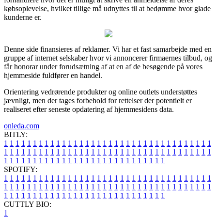
købsoplevelse, hvilket tillige må udnyttes til at bedømme hvor glade
kunderne er.
Denne side finansieres af reklamer. Vi har et fast samarbejde med en
gruppe af internet selskaber hvor vi annoncerer firmaernes tilbud, og
får honorar under forudsætning af at en af de besøgende på vores
hjemmeside fuldfører en handel.
Orientering vedrørende produkter og online outlets understøttes
jævnligt, men der tages forbehold for rettelser der potentielt er
realiseret efter seneste opdatering af hjemmesidens data.
onleda.com
BITLY:
1
1
1
1
1
1
1
1
1
1
1
1
1
1
1
1
1
1
1
1
1
1
1
1
1
1
1
1
1
1
1
1
1
1
1
1
1
1
1
1
1
1
1
1
1
1
1
1
1
1
1
1
1
1
1
1
1
1
1
1
1
1
1
1
1
1
1
1
1
1
1
1
1
1
1
1
1
1
1
1
1
1
1
1
1
1
1
1
1
1
1
1
1
1
1
1
1
1
1
1
SPOTIFY:
1
1
1
1
1
1
1
1
1
1
1
1
1
1
1
1
1
1
1
1
1
1
1
1
1
1
1
1
1
1
1
1
1
1
1
1
1
1
1
1
1
1
1
1
1
1
1
1
1
1
1
1
1
1
1
1
1
1
1
1
1
1
1
1
1
1
1
1
1
1
1
1
1
1
1
1
1
1
1
1
1
1
1
1
1
1
1
1
1
1
1
1
1
1
1
1
1
1
1
1
CUTTLY BIO:
1