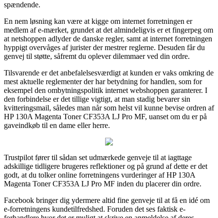
spændende.
En nem løsning kan være at kigge om internet forretningen er
medlem af e-mærket, grundet at det almindeligvis er et fingerpeg om
at netshoppen adlyder de danske regler, samt at internet forretningen
hyppigt overvåges af jurister der mestrer reglerne. Desuden får du
genvej til støtte, såfremt du oplever dilemmaer ved din ordre.
Tilsvarende er det anbefalelsesværdigt at kunden er vaks omkring de
mest aktuelle reglementer der har betydning for handlen, som for
eksempel den ombytningspolitik internet webshoppen garanterer. I
den forbindelse er det tillige vigtigt, at man stadig bevarer sin
kvitteringsmail, således man når som helst vil kunne bevise ordren af
HP 130A Magenta Toner CF353A LJ Pro MF, uanset om du er på
gaveindkøb til en dame eller herre.
Trustpilot fører til sådan set udmærkede genveje til at iagttage
adskillige tidligere brugeres reflektioner og på grund af dette er det
godt, at du tolker online forretningens vurderinger af HP 130A
Magenta Toner CF353A LJ Pro MF inden du placerer din ordre.
Facebook bringer dig ydermere altid fine genveje til at få en idé om
e-forretningens kundetilfredshed. Foruden det ses faktisk e-
forhandlere hvor det er muligt at skrive en anmeldelse af deres