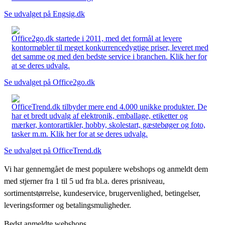
Se udvalget på Engsig.dk
Office2go.dk startede i 2011, med det formål at levere
kontormøbler til meget konkurrencedygtige priser, leveret med
det samme og med den bedste service i branchen. Klik her for
at se deres udvalg.
Se udvalget på Office2go.dk
OfficeTrend.dk tilbyder mere end 4.000 unikke produkter. De
har et bredt udvalg af elektronik, emballage, etiketter og
mærker, kontorartikler, hobby, skolestart, gæstebøger og foto,
tasker m.m. Klik her for at se deres udvalg.
Se udvalget på OfficeTrend.dk
Vi har gennemgået de mest populære webshops og anmeldt dem
med stjerner fra 1 til 5 ud fra bl.a. deres prisniveau,
sortimentstørrelse, kundeservice, brugervenlighed, betingelser,
leveringsformer og betalingsmuligheder.
Bedst anmeldte webshops