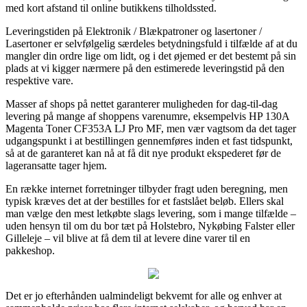
med kort afstand til online butikkens tilholdssted.
Leveringstiden på Elektronik / Blækpatroner og lasertoner /
Lasertoner er selvfølgelig særdeles betydningsfuld i tilfælde af at du
mangler din ordre lige om lidt, og i det øjemed er det bestemt på sin
plads at vi kigger nærmere på den estimerede leveringstid på den
respektive vare.
Masser af shops på nettet garanterer muligheden for dag-til-dag
levering på mange af shoppens varenumre, eksempelvis HP 130A
Magenta Toner CF353A LJ Pro MF, men vær vagtsom da det tager
udgangspunkt i at bestillingen gennemføres inden et fast tidspunkt,
så at de garanteret kan nå at få dit nye produkt ekspederet før de
lageransatte tager hjem.
En række internet forretninger tilbyder fragt uden beregning, men
typisk kræves det at der bestilles for et fastslået beløb. Ellers skal
man vælge den mest letkøbte slags levering, som i mange tilfælde –
uden hensyn til om du bor tæt på Holstebro, Nykøbing Falster eller
Gilleleje – vil blive at få dem til at levere dine varer til en
pakkeshop.
Det er jo efterhånden ualmindeligt bekvemt for alle og enhver at