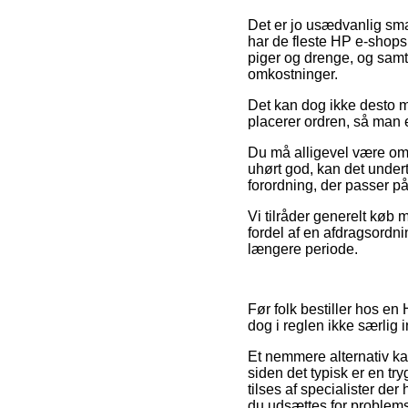
Det er jo usædvanlig sma
har de fleste HP e-shops 
piger og drenge, og samt
omkostninger.
Det kan dog ikke desto m
placerer ordren, så man er
Du må alligevel være omhy
uhørt god, kan det undert
forordning, der passer p
Vi tilråder generelt køb
fordel af en afdragsordnin
længere periode.
Før folk bestiller hos en
dog i reglen ikke særlig 
Et nemmere alternativ ka
siden det typisk er en tr
tilses af specialister de
du udsættes for problemst