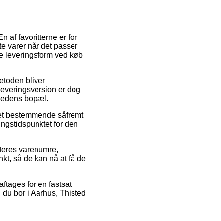
af favoritterne er for
te varer når det passer
e leveringsform ved køb
Metoden bliver
 leveringsversion er dog
omhedens bopæl.
et bestemmende såfremt
ingstidspunktet for den
 deres varenumre,
nkt, så de kan nå at få de
ftages for en fastsat
d du bor i Aarhus, Thisted