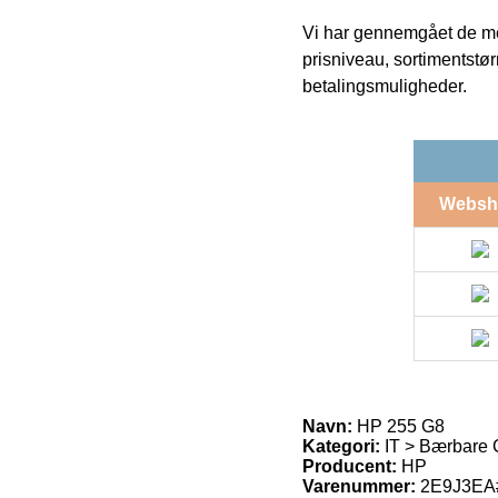
Vi har gennemgået de mes
prisniveau, sortimentstø
betalingsmuligheder.
Websh
Navn:
HP 255 G8
Kategori:
IT > Bærbare 
Producent:
HP
Varenummer:
2E9J3E