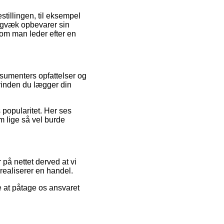
stillingen, til eksempel
digvæk opbevarer sin
om man leder efter en
nsumenters opfattelser og
rinden du lægger din
s popularitet. Her ses
om lige så vel burde
på nettet derved at vi
realiserer en handel.
e at påtage os ansvaret