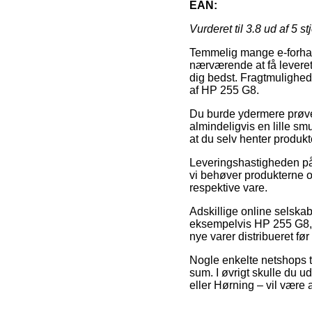
EAN:
Vurderet til
3.8
ud af 5 st
Temmelig mange e-forhand
nærværende at få leveret 
dig bedst. Fragtmulighed
af HP 255 G8.
Du burde ydermere prøve at
almindeligvis en lille sm
at du selv henter produkt
Leveringshastigheden p
vi behøver produkterne om
respektive vare.
Adskillige online selska
eksempelvis HP 255 G8, so
nye varer distribueret før
Nogle enkelte netshops ti
sum. I øvrigt skulle du u
eller Hørning – vil være a