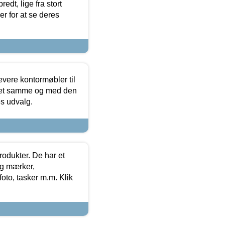
edt, lige fra stort
er for at se deres
evere kontormøbler til
 det samme og med den
es udvalg.
rodukter. De har et
og mærker,
foto, tasker m.m. Klik