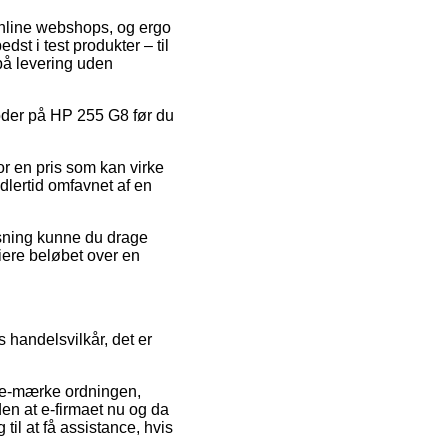
 online webshops, og ergo
st i test produkter – til
på levering uden
koder på HP 255 G8 før du
or en pris som kan virke
dlertid omfavnet af en
øsning kunne du drage
siere beløbet over en
 handelsvilkår, det er
f e-mærke ordningen,
den at e-firmaet nu og da
til at få assistance, hvis