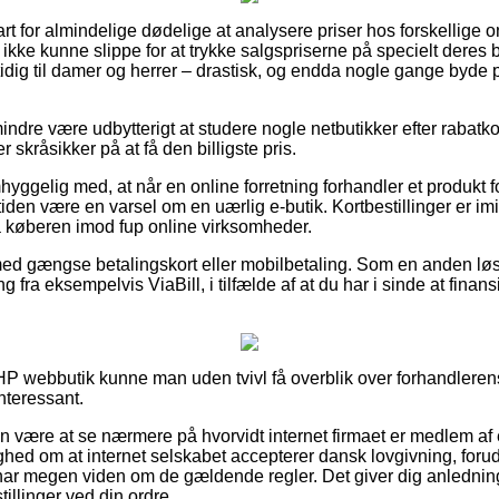
rt for almindelige dødelige at analysere priser hos forskellige
ikke kunne slippe for at trykke salgspriserne på specielt deres bed
idig til damer og herrer – drastisk, og endda nogle gange byde 
indre være udbytterigt at studere nogle netbutikker efter rabat
 skråsikker på at få den billigste pris.
ggelig med, at når en online forretning forhandler et produkt f
iden være en varsel om en uærlig e-butik. Kortbestillinger er imi
å køberen imod fup online virksomheder.
 med gængse betalingskort eller mobilbetaling. Som en anden l
g fra eksempelvis ViaBill, i tilfælde af at du har i sinde at finan
 HP webbutik kunne man uden tvivl få overblik over forhandlerens
interessant.
n være at se nærmere på hvorvidt internet firmaet er medlem a
yghed om at internet selskabet accepterer dansk lovgivning, foru
r har megen viden om de gældende regler. Det giver dig anledning 
illinger ved din ordre.