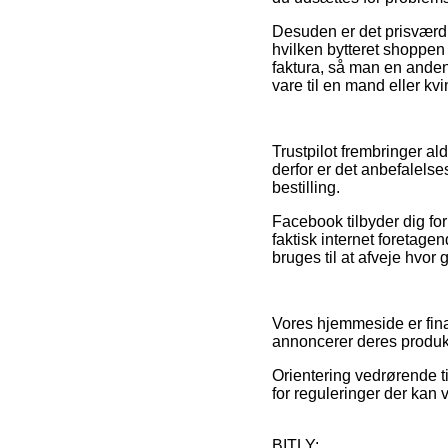
Desuden er det prisværdig
hvilken bytteret shoppen
faktura, så man en ande
vare til en mand eller kvi
Trustpilot frembringer al
derfor er det anbefalels
bestilling.
Facebook tilbyder dig for 
faktisk internet foretage
bruges til at afveje hvor
Vores hjemmeside er fina
annoncerer deres produkt
Orientering vedrørende t
for reguleringer der kan 
BITLY: