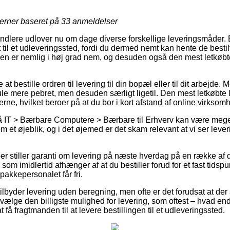
jerner baseret på
33
anmeldelser
lere udlover nu om dage diverse forskellige leveringsmåder. En 
til et udleveringssted, fordi du dermed nemt kan hente de bestil
en er nemlig i høj grad nem, og desuden også den mest letkøbt
 bestille ordren til levering til din bopæl eller til dit arbejde. 
ule mere pebret, men desuden særligt ligetil. Den mest letkøbte
erne, hvilket beroer på at du bor i kort afstand af online virks
å IT > Bærbare Computere > Bærbare til Erhverv kan være meg
 et øjeblik, og i det øjemed er det skam relevant at vi ser lever
ber stiller garanti om levering på næste hverdag på en række af
m imidlertid afhænger af at du bestiller forud for et fast tidspu
 pakkepersonalet får fri.
lbyder levering uden beregning, men ofte er det forudsat at der a
dvælge den billigste mulighed for levering, som oftest – hvad en
t få fragtmanden til at levere bestillingen til et udleveringssted.