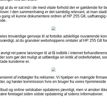
t at du er sat ind i de mest vitale forhold der er gældende for be
 lover. I den sammenhæng er det samtidig relevant, at man sta
n gang vil kunne dokumentere ordren af HP 255 G8, uafhængig 
nde.
deles troværdige genveje til at fortolke adskillige nuværende ko
esværdigt, at du gransker webshoppens omtaler af HP 255 G8 fo
øvrigt ret pæne løsninger til at få indblik i internet forhandleren
nder som gør det muligt at udfærdige en kritik af ordreforløbet, s
 glade kunderne er.
nsieret af indtægter fra reklamer. Vi hjælper en mængde firmaer 
er, og høster kommission hvis en bruger fra vores hjemmeside 
ilbud og online selskaber opdateres jævnligt, men vi ønsker ikk
være foretaget siden sidste opdatering af sidens informationer.