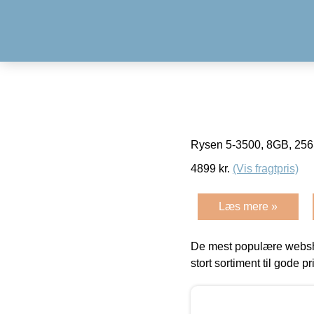
Rysen 5-3500, 8GB, 25
4899
kr.
(Vis fragtpris)
Læs mere »
De mest populære websho
stort sortiment til gode pr