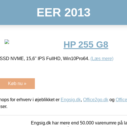
EER 2013
HP 255 G8
6SSD NVME, 15,6" IPS FullHD, Win10Pro64.
(Læs mere)
Køb nu »
ps for erhverv i øjeblikket er
Engsig.dk
,
Office2go.dk
og
Offic
iser.
Engsig.dk har mere end 50.000 varenumre på lager