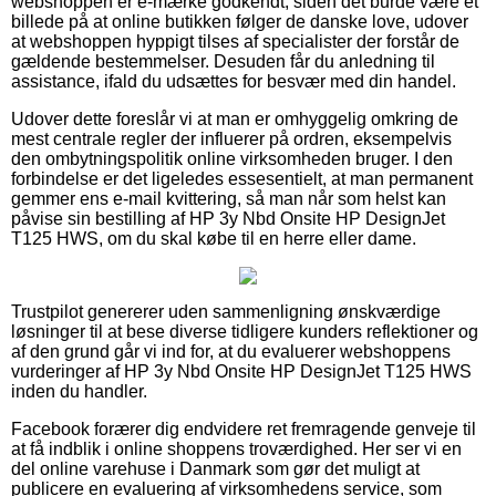
webshoppen er e-mærke godkendt, siden det burde være et
billede på at online butikken følger de danske love, udover
at webshoppen hyppigt tilses af specialister der forstår de
gældende bestemmelser. Desuden får du anledning til
assistance, ifald du udsættes for besvær med din handel.
Udover dette foreslår vi at man er omhyggelig omkring de
mest centrale regler der influerer på ordren, eksempelvis
den ombytningspolitik online virksomheden bruger. I den
forbindelse er det ligeledes essesentielt, at man permanent
gemmer ens e-mail kvittering, så man når som helst kan
påvise sin bestilling af HP 3y Nbd Onsite HP DesignJet
T125 HWS, om du skal købe til en herre eller dame.
Trustpilot genererer uden sammenligning ønskværdige
løsninger til at bese diverse tidligere kunders reflektioner og
af den grund går vi ind for, at du evaluerer webshoppens
vurderinger af HP 3y Nbd Onsite HP DesignJet T125 HWS
inden du handler.
Facebook forærer dig endvidere ret fremragende genveje til
at få indblik i online shoppens troværdighed. Her ser vi en
del online varehuse i Danmark som gør det muligt at
publicere en evaluering af virksomhedens service, som