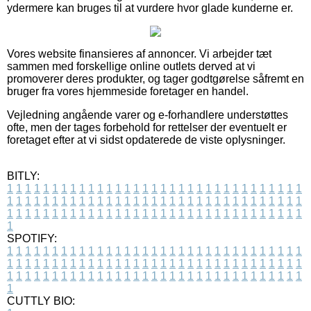
ydermere kan bruges til at vurdere hvor glade kunderne er.
Vores website finansieres af annoncer. Vi arbejder tæt
sammen med forskellige online outlets derved at vi
promoverer deres produkter, og tager godtgørelse såfremt en
bruger fra vores hjemmeside foretager en handel.
Vejledning angående varer og e-forhandlere understøttes
ofte, men der tages forbehold for rettelser der eventuelt er
foretaget efter at vi sidst opdaterede de viste oplysninger.
BITLY:
1
1
1
1
1
1
1
1
1
1
1
1
1
1
1
1
1
1
1
1
1
1
1
1
1
1
1
1
1
1
1
1
1
1
1
1
1
1
1
1
1
1
1
1
1
1
1
1
1
1
1
1
1
1
1
1
1
1
1
1
1
1
1
1
1
1
1
1
1
1
1
1
1
1
1
1
1
1
1
1
1
1
1
1
1
1
1
1
1
1
1
1
1
1
1
1
1
1
1
1
SPOTIFY:
1
1
1
1
1
1
1
1
1
1
1
1
1
1
1
1
1
1
1
1
1
1
1
1
1
1
1
1
1
1
1
1
1
1
1
1
1
1
1
1
1
1
1
1
1
1
1
1
1
1
1
1
1
1
1
1
1
1
1
1
1
1
1
1
1
1
1
1
1
1
1
1
1
1
1
1
1
1
1
1
1
1
1
1
1
1
1
1
1
1
1
1
1
1
1
1
1
1
1
1
CUTTLY BIO: