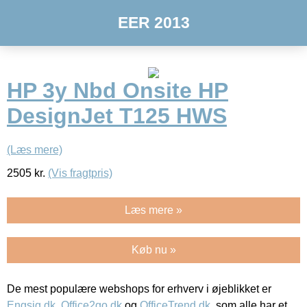
EER 2013
HP 3y Nbd Onsite HP
DesignJet T125 HWS
(Læs mere)
2505
kr.
(Vis fragtpris)
Læs mere »
Køb nu »
De mest populære webshops for erhverv i øjeblikket er
Engsig.dk
,
Office2go.dk
og
OfficeTrend.dk
, som alle har et