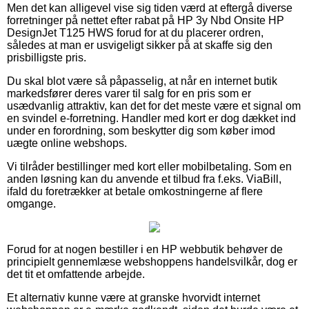
Men det kan alligevel vise sig tiden værd at eftergå diverse
forretninger på nettet efter rabat på HP 3y Nbd Onsite HP
DesignJet T125 HWS forud for at du placerer ordren,
således at man er usvigeligt sikker på at skaffe sig den
prisbilligste pris.
Du skal blot være så påpasselig, at når en internet butik
markedsfører deres varer til salg for en pris som er
usædvanlig attraktiv, kan det for det meste være et signal om
en svindel e-forretning. Handler med kort er dog dækket ind
under en forordning, som beskytter dig som køber imod
uægte online webshops.
Vi tilråder bestillinger med kort eller mobilbetaling. Som en
anden løsning kan du anvende et tilbud fra f.eks. ViaBill,
ifald du foretrækker at betale omkostningerne af flere
omgange.
Forud for at nogen bestiller i en HP webbutik behøver de
principielt gennemlæse webshoppens handelsvilkår, dog er
det tit et omfattende arbejde.
Et alternativ kunne være at granske hvorvidt internet