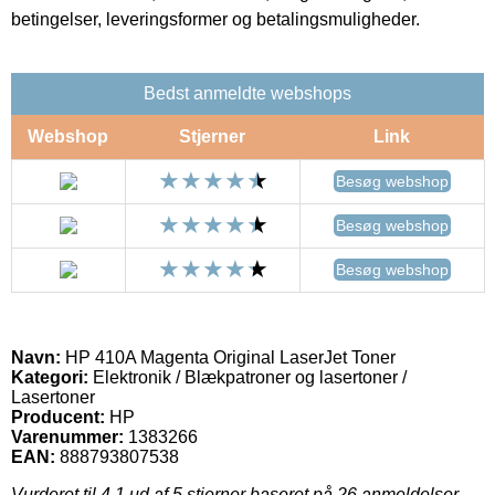
betingelser, leveringsformer og betalingsmuligheder.
Bedst anmeldte webshops
Webshop
Stjerner
Link
Besøg webshop
Besøg webshop
Besøg webshop
Navn:
HP 410A Magenta Original LaserJet Toner
Kategori:
Elektronik / Blækpatroner og lasertoner /
Lasertoner
Producent:
HP
Varenummer:
1383266
EAN:
888793807538
Vurderet til
4.1
ud af 5 stjerner baseret på
26
anmeldelser