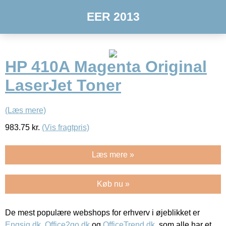
EER 2013
HP 410A Magenta Original
LaserJet Toner
(Læs mere)
983.75
kr.
(Vis fragtpris)
Læs mere »
Køb nu »
De mest populære webshops for erhverv i øjeblikket er
Engsig.dk
,
Office2go.dk
og
OfficeTrend.dk
, som alle har et