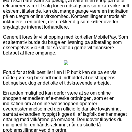
Man skal bare være så påvagt, at såfremt en shop på nettet
reklamerer varer til salg for en udsalgspris som kan virke helt
ekstremt tiltalende, kan det mange gange være en indikation
på en uægte online virksomhed. Kortbestillinger er trods alt
inkluderet i en orden, der dækker dig som køber overfor
snydagtige internet forhandlere.
Generelt foreslår vi shopping med kort eller MobilePay. Som
et alternativ burde du bruge en løsning på afbetaling som
eksempelvis ViaBill, for så vidt du gerne vil finansiere
beløbet af flere omgange.
Forud for at folk bestiller i en HP butik kan de på en vis
måde gøre sig bekendt med indholdet af netshoppens
betingelser, dog er det ofte et tidskrævende arbejde.
En anden mulighed kan derfor være at se om online
shoppen er medlem af e-mærke ordningen, som er en
indikation om at online webshoppen opererer i
overensstemmelse med den officielle danske lovgivning,
samt at e-handlen hyppigt kigges til af fagfolk der har meget
erfaring med vilkårene på området. Derudover tilbydes du
mulighed for en håndsrækning, når du skulle få
problemstillinger ved din ordre.