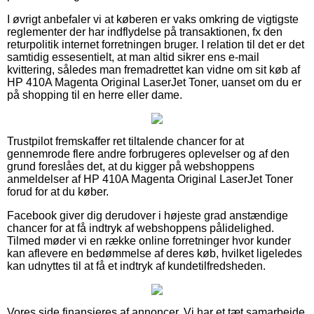
I øvrigt anbefaler vi at køberen er vaks omkring de vigtigste
reglementer der har indflydelse på transaktionen, fx den
returpolitik internet forretningen bruger. I relation til det er det
samtidig essesentielt, at man altid sikrer ens e-mail
kvittering, således man fremadrettet kan vidne om sit køb af
HP 410A Magenta Original LaserJet Toner, uanset om du er
på shopping til en herre eller dame.
Trustpilot fremskaffer ret tiltalende chancer for at
gennemrode flere andre forbrugeres oplevelser og af den
grund foreslåes det, at du kigger på webshoppens
anmeldelser af HP 410A Magenta Original LaserJet Toner
forud for at du køber.
Facebook giver dig derudover i højeste grad anstændige
chancer for at få indtryk af webshoppens pålidelighed.
Tilmed møder vi en række online forretninger hvor kunder
kan aflevere en bedømmelse af deres køb, hvilket ligeledes
kan udnyttes til at få et indtryk af kundetilfredsheden.
Vores side finansieres af annoncer. Vi har et tæt samarbejde