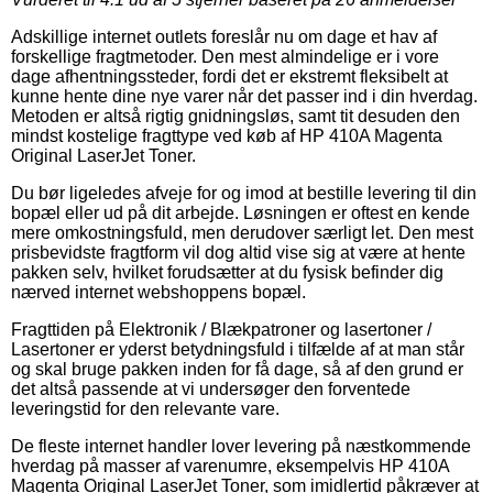
Adskillige internet outlets foreslår nu om dage et hav af
forskellige fragtmetoder. Den mest almindelige er i vore
dage afhentningssteder, fordi det er ekstremt fleksibelt at
kunne hente dine nye varer når det passer ind i din hverdag.
Metoden er altså rigtig gnidningsløs, samt tit desuden den
mindst kostelige fragttype ved køb af HP 410A Magenta
Original LaserJet Toner.
Du bør ligeledes afveje for og imod at bestille levering til din
bopæl eller ud på dit arbejde. Løsningen er oftest en kende
mere omkostningsfuld, men derudover særligt let. Den mest
prisbevidste fragtform vil dog altid vise sig at være at hente
pakken selv, hvilket forudsætter at du fysisk befinder dig
nærved internet webshoppens bopæl.
Fragttiden på Elektronik / Blækpatroner og lasertoner /
Lasertoner er yderst betydningsfuld i tilfælde af at man står
og skal bruge pakken inden for få dage, så af den grund er
det altså passende at vi undersøger den forventede
leveringstid for den relevante vare.
De fleste internet handler lover levering på næstkommende
hverdag på masser af varenumre, eksempelvis HP 410A
Magenta Original LaserJet Toner, som imidlertid påkræver at