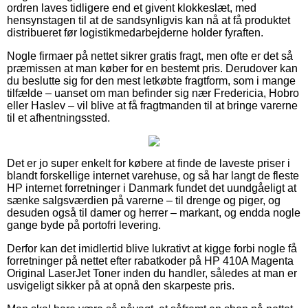
ordren laves tidligere end et givent klokkeslæt, med
hensynstagen til at de sandsynligvis kan nå at få produktet
distribueret før logistikmedarbejderne holder fyraften.
Nogle firmaer på nettet sikrer gratis fragt, men ofte er det så
præmissen at man køber for en bestemt pris. Derudover kan
du beslutte sig for den mest letkøbte fragtform, som i mange
tilfælde – uanset om man befinder sig nær Fredericia, Hobro
eller Haslev – vil blive at få fragtmanden til at bringe varerne
til et afhentningssted.
Det er jo super enkelt for købere at finde de laveste priser i
blandt forskellige internet varehuse, og så har langt de fleste
HP internet forretninger i Danmark fundet det uundgåeligt at
sænke salgsværdien på varerne – til drenge og piger, og
desuden også til damer og herrer – markant, og endda nogle
gange byde på portofri levering.
Derfor kan det imidlertid blive lukrativt at kigge forbi nogle få
forretninger på nettet efter rabatkoder på HP 410A Magenta
Original LaserJet Toner inden du handler, således at man er
usvigeligt sikker på at opnå den skarpeste pris.