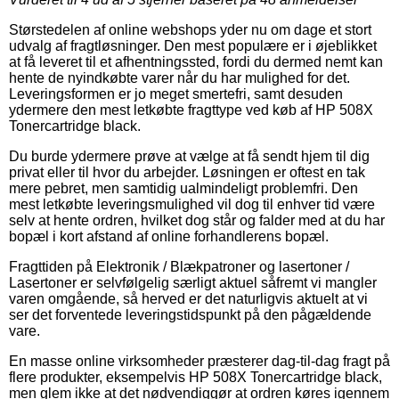
Størstedelen af online webshops yder nu om dage et stort
udvalg af fragtløsninger. Den mest populære er i øjeblikket
at få leveret til et afhentningssted, fordi du dermed nemt kan
hente de nyindkøbte varer når du har mulighed for det.
Leveringsformen er jo meget smertefri, samt desuden
ydermere den mest letkøbte fragttype ved køb af HP 508X
Tonercartridge black.
Du burde ydermere prøve at vælge at få sendt hjem til dig
privat eller til hvor du arbejder. Løsningen er oftest en tak
mere pebret, men samtidig ualmindeligt problemfri. Den
mest letkøbte leveringsmulighed vil dog til enhver tid være
selv at hente ordren, hvilket dog står og falder med at du har
bopæl i kort afstand af online forhandlerens bopæl.
Fragttiden på Elektronik / Blækpatroner og lasertoner /
Lasertoner er selvfølgelig særligt aktuel såfremt vi mangler
varen omgående, så herved er det naturligvis aktuelt at vi
ser det forventede leveringstidspunkt på den pågældende
vare.
En masse online virksomheder præsterer dag-til-dag fragt på
flere produkter, eksempelvis HP 508X Tonercartridge black,
men glem ikke at det nødvendiggør at ordren køres igennem