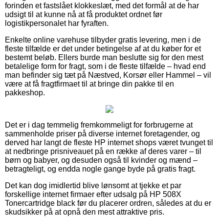
forinden et fastslået klokkeslæt, med det formål at de har
udsigt til at kunne nå at få produktet ordnet før
logistikpersonalet har fyraften.
Enkelte online varehuse tilbyder gratis levering, men i de
fleste tilfælde er det under betingelse af at du køber for et
bestemt beløb. Ellers burde man beslutte sig for den mest
betalelige form for fragt, som i de fleste tilfælde – hvad end
man befinder sig tæt på Næstved, Korsør eller Hammel – vil
være at få fragtfirmaet til at bringe din pakke til en
pakkeshop.
Det er i dag temmelig fremkommeligt for forbrugerne at
sammenholde priser på diverse internet foretagender, og
derved har langt de fleste HP internet shops været tvunget til
at nedbringe prisniveauet på en række af deres varer – til
børn og babyer, og desuden også til kvinder og mænd –
betragteligt, og endda nogle gange byde på gratis fragt.
Det kan dog imidlertid blive lønsomt at tjekke et par
forskellige internet firmaer efter udsalg på HP 508X
Tonercartridge black før du placerer ordren, således at du er
skudsikker på at opnå den mest attraktive pris.