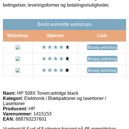
betingelser, leveringsformer og betalingsmuligheder.
Bedst anmeldte webshops
Webshop
Stjerner
Link
Besøg webshop
Besøg webshop
Besøg webshop
Navn:
HP 508X Tonercartridge black
Kategori:
Elektronik / Blækpatroner og lasertoner /
Lasertoner
Producent:
HP
Varenummer:
1415153
EAN:
888793237601
Vurderet til
4
ud af 5 stjerner baseret på
48
anmeldelser