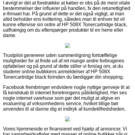
I øvrigt er det at foretrække at køber er obs på de mest vitale
bestemmelser der influerer på handlen, fx den returrettighed
e-firmaet har. På grund af dette er det også vigtigt, at man
altid beholder ens kvittering, således man til enhver tid vil
kunne eftervise sin ordre af HP 508X Tonercartridge black,
uafhængig om du efterspørger produkter til en herre eller
dame.
Trustpilot genererer uden sammenligning fortræffelige
muligheder for at finde ud af ret mange andre forbrugeres
opfattelser og på grund af dette stiller vi forslag om, at du
studerer online butikkens anmeldelser af HP 508X
Tonercartridge black forinden du færdiggør din shopping.
Facebook frembringer endvidere nogle nyttige genveje til at
få kendskab til internet forretningens pålidelighed. Her ses
nogle internet varehuse som gør det muligt at afgive en
evaluering af virksomhedens service, hvilket tillige bør
anvendes til at danne dig et indtryk af kundetilfredsheden.
Vores hjemmeside er finansieret ved hjælp af annoncer. Vi
har samarbejdsaftaler med masser af online butikker når vi