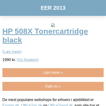
EER 2013
HP 508X Tonercartridge
black
(Læs mere)
1990
kr.
(Vis fragtpris)
Læs mere »
Køb nu »
De mest populære webshops for erhverv i øjeblikket er
Engsig.dk
,
Office2go.dk
og
OfficeTrend.dk
, som alle har et