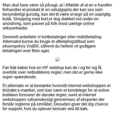
Man skal bare være så påvagt, at i tilfælde af at en e-handler
forhandler et produkt til en udsalgspris der kan ses som
besynderligt gunstig, kan det tit være et tegn på en uoprigtig
butik. Shopping med kort er dog dækket ind under en
anordning, som passer på folk imod uærlige online
virksomheder.
Generelt anbefaler vi kortbetalinger eller mobilbetaling.
Alternativt kunne du bruge et afbetalingstilbud som
eksempelvis ViaBill, såfremt du hellere vil godtgøre
betalingen over flere uger.
Før folk køber hos en HP netshop kan de i og for sig få
overblik over netbutikkens regler, men det er gerne ikke
super spændende.
Et alternativ er at bemærke hvorvidt internet webshoppen er
tilsluttet e-mærket, som kan være et kendetegn for at online
butikken forsvarer de danske regler, samt at internet
webshoppen rutinemæssigt gennemses af eksperter der
forstår reglerne på området. Desuden giver det dig chance
for support, hvis du oplever besvær ved dit køb.