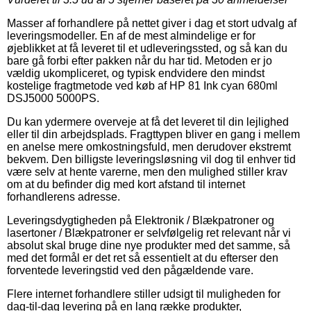
Masser af forhandlere på nettet giver i dag et stort udvalg af
leveringsmodeller. En af de mest almindelige er for
øjeblikket at få leveret til et udleveringssted, og så kan du
bare gå forbi efter pakken når du har tid. Metoden er jo
vældig ukompliceret, og typisk endvidere den mindst
kostelige fragtmetode ved køb af HP 81 Ink cyan 680ml
DSJ5000 5000PS.
Du kan ydermere overveje at få det leveret til din lejlighed
eller til din arbejdsplads. Fragttypen bliver en gang i mellem
en anelse mere omkostningsfuld, men derudover ekstremt
bekvem. Den billigste leveringsløsning vil dog til enhver tid
være selv at hente varerne, men den mulighed stiller krav
om at du befinder dig med kort afstand til internet
forhandlerens adresse.
Leveringsdygtigheden på Elektronik / Blækpatroner og
lasertoner / Blækpatroner er selvfølgelig ret relevant når vi
absolut skal bruge dine nye produkter med det samme, så
med det formål er det ret så essentielt at du efterser den
forventede leveringstid ved den pågældende vare.
Flere internet forhandlere stiller udsigt til muligheden for
dag-til-dag levering på en lang række produkter,