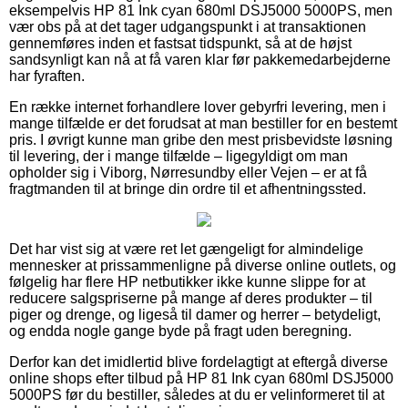
eksempelvis HP 81 Ink cyan 680ml DSJ5000 5000PS, men
vær obs på at det tager udgangspunkt i at transaktionen
gennemføres inden et fastsat tidspunkt, så at de højst
sandsynligt kan nå at få varen klar før pakkemedarbejderne
har fyraften.
En række internet forhandlere lover gebyrfri levering, men i
mange tilfælde er det forudsat at man bestiller for en bestemt
pris. I øvrigt kunne man gribe den mest prisbevidste løsning
til levering, der i mange tilfælde – ligegyldigt om man
opholder sig i Viborg, Nørresundby eller Vejen – er at få
fragtmanden til at bringe din ordre til et afhentningssted.
Det har vist sig at være ret let gængeligt for almindelige
mennesker at prissammenligne på diverse online outlets, og
følgelig har flere HP netbutikker ikke kunne slippe for at
reducere salgspriserne på mange af deres produkter – til
piger og drenge, og ligeså til damer og herrer – betydeligt,
og endda nogle gange byde på fragt uden beregning.
Derfor kan det imidlertid blive fordelagtigt at eftergå diverse
online shops efter tilbud på HP 81 Ink cyan 680ml DSJ5000
5000PS før du bestiller, således at du er velinformeret til at