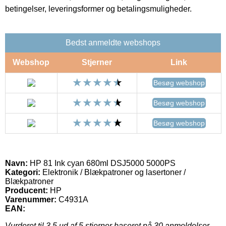
betingelser, leveringsformer og betalingsmuligheder.
Bedst anmeldte webshops
Webshop
Stjerner
Link
Besøg webshop
Besøg webshop
Besøg webshop
Navn:
HP 81 Ink cyan 680ml DSJ5000 5000PS
Kategori:
Elektronik / Blækpatroner og lasertoner /
Blækpatroner
Producent:
HP
Varenummer:
C4931A
EAN:
Vurderet til
3.5
ud af 5 stjerner baseret på
30
anmeldelser