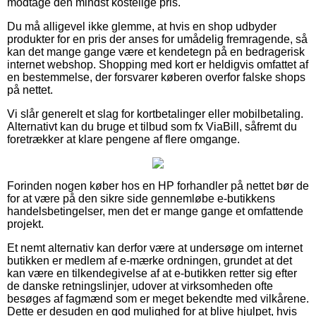
modtage den mindst kostelige pris.
Du må alligevel ikke glemme, at hvis en shop udbyder
produkter for en pris der anses for umådelig fremragende, så
kan det mange gange være et kendetegn på en bedragerisk
internet webshop. Shopping med kort er heldigvis omfattet af
en bestemmelse, der forsvarer køberen overfor falske shops
på nettet.
Vi slår generelt et slag for kortbetalinger eller mobilbetaling.
Alternativt kan du bruge et tilbud som fx ViaBill, såfremt du
foretrækker at klare pengene af flere omgange.
Forinden nogen køber hos en HP forhandler på nettet bør de
for at være på den sikre side gennemløbe e-butikkens
handelsbetingelser, men det er mange gange et omfattende
projekt.
Et nemt alternativ kan derfor være at undersøge om internet
butikken er medlem af e-mærke ordningen, grundet at det
kan være en tilkendegivelse af at e-butikken retter sig efter
de danske retningslinjer, udover at virksomheden ofte
besøges af fagmænd som er meget bekendte med vilkårene.
Dette er desuden en god mulighed for at blive hjulpet, hvis