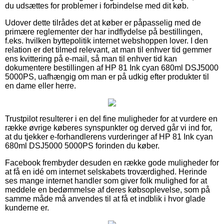
du udsættes for problemer i forbindelse med dit køb.
Udover dette tilrådes det at køber er påpasselig med de
primære reglementer der har indflydelse på bestillingen,
f.eks. hvilken byttepolitik internet webshoppen lover. I den
relation er det tilmed relevant, at man til enhver tid gemmer
ens kvittering på e-mail, så man til enhver tid kan
dokumentere bestillingen af HP 81 Ink cyan 680ml DSJ5000
5000PS, uafhængig om man er på udkig efter produkter til
en dame eller herre.
Trustpilot resulterer i en del fine muligheder for at vurdere en
række øvrige køberes synspunkter og derved går vi ind for,
at du tjekker e-forhandlerens vurderinger af HP 81 Ink cyan
680ml DSJ5000 5000PS forinden du køber.
Facebook frembyder desuden en række gode muligheder for
at få en idé om internet selskabets troværdighed. Herinde
ses mange internet handler som giver folk mulighed for at
meddele en bedømmelse af deres købsoplevelse, som på
samme måde må anvendes til at få et indblik i hvor glade
kunderne er.