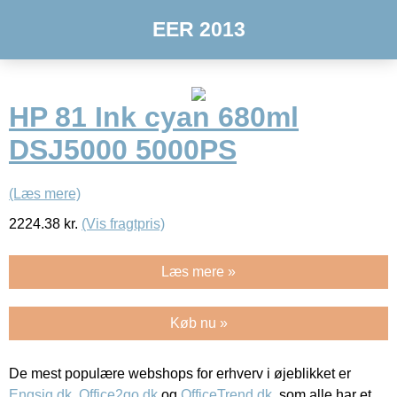
EER 2013
HP 81 Ink cyan 680ml
DSJ5000 5000PS
(Læs mere)
2224.38
kr.
(Vis fragtpris)
Læs mere »
Køb nu »
De mest populære webshops for erhverv i øjeblikket er
Engsig.dk
,
Office2go.dk
og
OfficeTrend.dk
, som alle har et