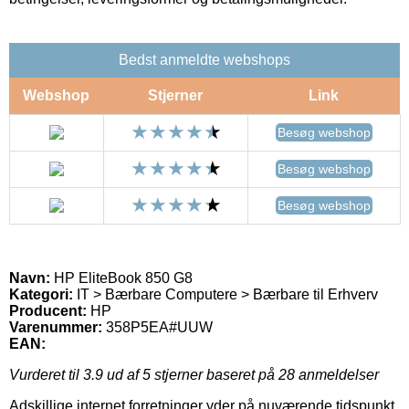
Bedst anmeldte webshops
Webshop
Stjerner
Link
Besøg webshop
Besøg webshop
Besøg webshop
Navn:
HP EliteBook 850 G8
Kategori:
IT > Bærbare Computere > Bærbare til Erhverv
Producent:
HP
Varenummer:
358P5EA#UUW
EAN:
Vurderet til
3.9
ud af 5 stjerner baseret på
28
anmeldelser
Adskillige internet forretninger yder på nuværende tidspunkt