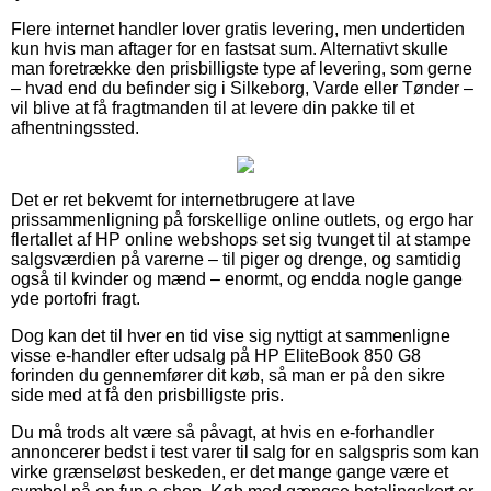
Flere internet handler lover gratis levering, men undertiden
kun hvis man aftager for en fastsat sum. Alternativt skulle
man foretrække den prisbilligste type af levering, som gerne
– hvad end du befinder sig i Silkeborg, Varde eller Tønder –
vil blive at få fragtmanden til at levere din pakke til et
afhentningssted.
Det er ret bekvemt for internetbrugere at lave
prissammenligning på forskellige online outlets, og ergo har
flertallet af HP online webshops set sig tvunget til at stampe
salgsværdien på varerne – til piger og drenge, og samtidig
også til kvinder og mænd – enormt, og endda nogle gange
yde portofri fragt.
Dog kan det til hver en tid vise sig nyttigt at sammenligne
visse e-handler efter udsalg på HP EliteBook 850 G8
forinden du gennemfører dit køb, så man er på den sikre
side med at få den prisbilligste pris.
Du må trods alt være så påvagt, at hvis en e-forhandler
annoncerer bedst i test varer til salg for en salgspris som kan
virke grænseløst beskeden, er det mange gange være et