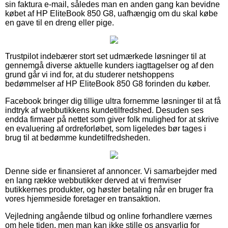
sin faktura e-mail, således man en anden gang kan bevidne
købet af HP EliteBook 850 G8, uafhængig om du skal købe
en gave til en dreng eller pige.
Trustpilot indebærer stort set udmærkede løsninger til at
gennemgå diverse aktuelle kunders iagttagelser og af den
grund går vi ind for, at du studerer netshoppens
bedømmelser af HP EliteBook 850 G8 forinden du køber.
Facebook bringer dig tillige ultra fornemme løsninger til at få
indtryk af webbutikkens kundetilfredshed. Desuden ses
endda firmaer på nettet som giver folk mulighed for at skrive
en evaluering af ordreforløbet, som ligeledes bør tages i
brug til at bedømme kundetilfredsheden.
Denne side er finansieret af annoncer. Vi samarbejder med
en lang række webbutikker derved at vi fremviser
butikkernes produkter, og høster betaling når en bruger fra
vores hjemmeside foretager en transaktion.
Vejledning angående tilbud og online forhandlere værnes
om hele tiden, men man kan ikke stille os ansvarlig for