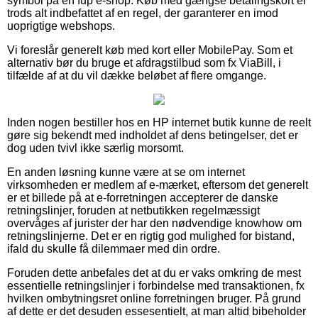
symbol på en fup e-shop. Køb med gængse betalingskort er
trods alt indbefattet af en regel, der garanterer en imod
uoprigtige webshops.
Vi foreslår generelt køb med kort eller MobilePay. Som et
alternativ bør du bruge et afdragstilbud som fx ViaBill, i
tilfælde af at du vil dække beløbet af flere omgange.
Inden nogen bestiller hos en HP internet butik kunne de reelt
gøre sig bekendt med indholdet af dens betingelser, det er
dog uden tvivl ikke særlig morsomt.
En anden løsning kunne være at se om internet
virksomheden er medlem af e-mærket, eftersom det generelt
er et billede på at e-forretningen accepterer de danske
retningslinjer, foruden at netbutikken regelmæssigt
overvåges af jurister der har den nødvendige knowhow om
retningslinjerne. Det er en rigtig god mulighed for bistand,
ifald du skulle få dilemmaer med din ordre.
Foruden dette anbefales det at du er vaks omkring de mest
essentielle retningslinjer i forbindelse med transaktionen, fx
hvilken ombytningsret online forretningen bruger. På grund
af dette er det desuden essesentielt, at man altid bibeholder