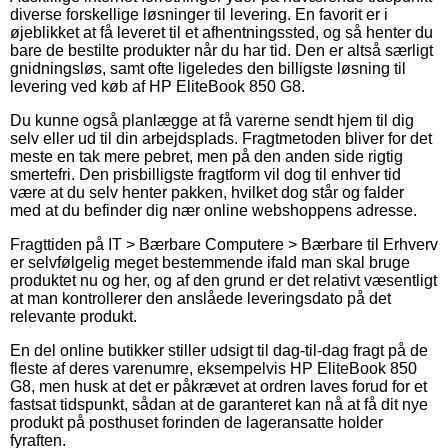
diverse forskellige løsninger til levering. En favorit er i
øjeblikket at få leveret til et afhentningssted, og så henter du
bare de bestilte produkter når du har tid. Den er altså særligt
gnidningsløs, samt ofte ligeledes den billigste løsning til
levering ved køb af HP EliteBook 850 G8.
Du kunne også planlægge at få varerne sendt hjem til dig
selv eller ud til din arbejdsplads. Fragtmetoden bliver for det
meste en tak mere pebret, men på den anden side rigtig
smertefri. Den prisbilligste fragtform vil dog til enhver tid
være at du selv henter pakken, hvilket dog står og falder
med at du befinder dig nær online webshoppens adresse.
Fragttiden på IT > Bærbare Computere > Bærbare til Erhverv
er selvfølgelig meget bestemmende ifald man skal bruge
produktet nu og her, og af den grund er det relativt væsentligt
at man kontrollerer den anslåede leveringsdato på det
relevante produkt.
En del online butikker stiller udsigt til dag-til-dag fragt på de
fleste af deres varenumre, eksempelvis HP EliteBook 850
G8, men husk at det er påkrævet at ordren laves forud for et
fastsat tidspunkt, sådan at de garanteret kan nå at få dit nye
produkt på posthuset forinden de lageransatte holder
fyraften.