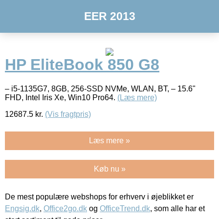
EER 2013
HP EliteBook 850 G8
– i5-1135G7, 8GB, 256-SSD NVMe, WLAN, BT, – 15.6"
FHD, Intel Iris Xe, Win10 Pro64.
(Læs mere)
12687.5
kr.
(Vis fragtpris)
Læs mere »
Køb nu »
De mest populære webshops for erhverv i øjeblikket er
Engsig.dk
,
Office2go.dk
og
OfficeTrend.dk
, som alle har et