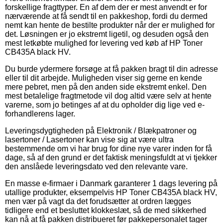
forskellige fragttyper. En af dem der er mest anvendt er for
nærværende at få sendt til en pakkeshop, fordi du dermed
nemt kan hente de bestilte produkter når der er mulighed for
det. Løsningen er jo ekstremt ligetil, og desuden også den
mest letkøbte mulighed for levering ved køb af HP Toner
CB435A black HV.
Du burde ydermere forsøge at få pakken bragt til din adresse
eller til dit arbejde. Muligheden viser sig gerne en kende
mere pebret, men på den anden side ekstremt enkel. Den
mest betalelige fragtmetode vil dog altid være selv at hente
varerne, som jo betinges af at du opholder dig lige ved e-
forhandlerens lager.
Leveringsdygtigheden på Elektronik / Blækpatroner og
lasertoner / Lasertoner kan vise sig at være ultra
bestemmende om vi har brug for dine nye varer inden for få
dage, så af den grund er det faktisk meningsfuldt at vi tjekker
den anslåede leveringsdato ved den relevante vare.
En masse e-firmaer i Danmark garanterer 1 dags levering på
utallige produkter, eksempelvis HP Toner CB435A black HV,
men vær på vagt da det forudsætter at ordren lægges
tidligere end et besluttet klokkeslæt, så de med sikkerhed
kan nå at få pakken distribueret før pakkepersonalet tager