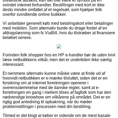
urealistisk attraktiv, kan det ofte være et symbol på en
svindel internet forhandler. Bestillinger med kort er ikke
desto mindre omfattet af et regelsæt, som hjælper folk
overfor svindlende online butikker.
Vi anbefaler generelt køb med betalingskort eller betalinger
med mobilen. Som alternativ burde du drage fordel af en
afdragsløsning som fx ViaBill, hvis du tilstræber at finansiere
beløbet senere.
Forinden folk shopper hos en HP e-handler bør de uden tvivl
læse netbutikkens vilkår, men det er undertiden ikke særlig
interessant.
Et nemmere alternativ kunne måske være at finde ud af
hvorvidt netbutikken er e-mærke tilsluttet, siden det er en
forsikring om at internet forretningen opererer i
overensstemmelse med de danske regler, samt at e-
forretningen en gang i mellem tilses af fagfolk som har den
nødvendige knowhow om vilkårene på området. Det er en
rigtig god anledning til opbakning, når du møder
problemstillinger i processen med din bestilling.
Tilmed er det klogt at køber er vidende om de mest basale