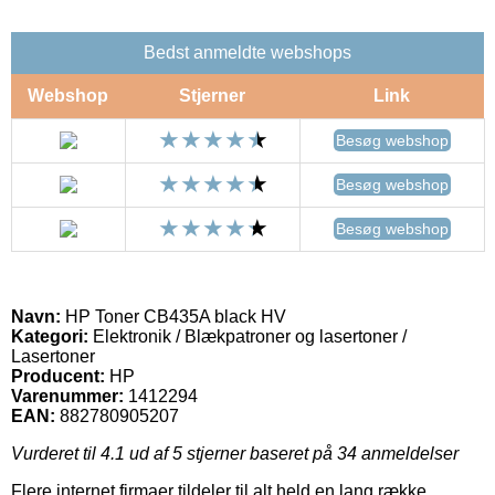
Bedst anmeldte webshops
Webshop
Stjerner
Link
Besøg webshop
Besøg webshop
Besøg webshop
Navn:
HP Toner CB435A black HV
Kategori:
Elektronik / Blækpatroner og lasertoner /
Lasertoner
Producent:
HP
Varenummer:
1412294
EAN:
882780905207
Vurderet til
4.1
ud af 5 stjerner baseret på
34
anmeldelser
Flere internet firmaer tildeler til alt held en lang række