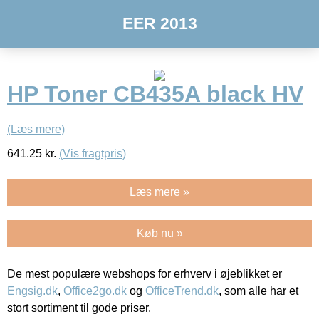
EER 2013
HP Toner CB435A black HV
(Læs mere)
641.25
kr.
(Vis fragtpris)
Læs mere »
Køb nu »
De mest populære webshops for erhverv i øjeblikket er
Engsig.dk
,
Office2go.dk
og
OfficeTrend.dk
, som alle har et
stort sortiment til gode priser.