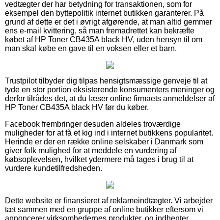
vedtægter der har betydning for transaktionen, som for
eksempel den byttepolitik internet butikken garanterer. På
grund af dette er det i øvrigt afgørende, at man altid gemmer
ens e-mail kvittering, så man fremadrettet kan bekræfte
købet af HP Toner CB435A black HV, uden hensyn til om
man skal købe en gave til en voksen eller et barn.
Trustpilot tilbyder dig tilpas hensigtsmæssige genveje til at
tyde en stor portion eksisterende konsumenters meninger og
derfor tilrådes det, at du læser online firmaets anmeldelser af
HP Toner CB435A black HV før du køber.
Facebook frembringer desuden aldeles troværdige
muligheder for at få et kig ind i internet butikkens popularitet.
Herinde er der en række online selskaber i Danmark som
giver folk mulighed for at meddele en vurdering af
købsoplevelsen, hvilket ydermere må tages i brug til at
vurdere kundetilfredsheden.
Dette website er finansieret af reklameindtægter. Vi arbejder
tæt sammen med en gruppe af online butikker eftersom vi
annoncerer virksomhedernes produkter, og indhenter