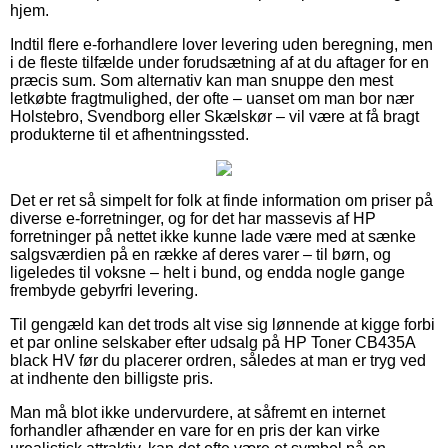
hjem.
Indtil flere e-forhandlere lover levering uden beregning, men
i de fleste tilfælde under forudsætning af at du aftager for en
præcis sum. Som alternativ kan man snuppe den mest
letkøbte fragtmulighed, der ofte – uanset om man bor nær
Holstebro, Svendborg eller Skælskør – vil være at få bragt
produkterne til et afhentningssted.
Det er ret så simpelt for folk at finde information om priser på
diverse e-forretninger, og for det har massevis af HP
forretninger på nettet ikke kunne lade være med at sænke
salgsværdien på en række af deres varer – til børn, og
ligeledes til voksne – helt i bund, og endda nogle gange
frembyde gebyrfri levering.
Til gengæld kan det trods alt vise sig lønnende at kigge forbi
et par online selskaber efter udsalg på HP Toner CB435A
black HV før du placerer ordren, således at man er tryg ved
at indhente den billigste pris.
Man må blot ikke undervurdere, at såfremt en internet
forhandler afhænder en vare for en pris der kan virke