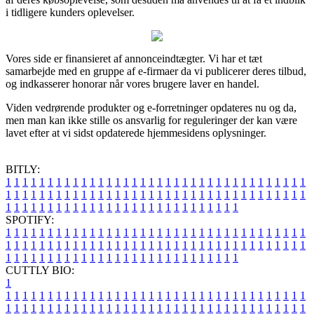
i tidligere kunders oplevelser.
Vores side er finansieret af annonceindtægter. Vi har et tæt
samarbejde med en gruppe af e-firmaer da vi publicerer deres tilbud,
og indkasserer honorar når vores brugere laver en handel.
Viden vedrørende produkter og e-forretninger opdateres nu og da,
men man kan ikke stille os ansvarlig for reguleringer der kan være
lavet efter at vi sidst opdaterede hjemmesidens oplysninger.
BITLY:
1
1
1
1
1
1
1
1
1
1
1
1
1
1
1
1
1
1
1
1
1
1
1
1
1
1
1
1
1
1
1
1
1
1
1
1
1
1
1
1
1
1
1
1
1
1
1
1
1
1
1
1
1
1
1
1
1
1
1
1
1
1
1
1
1
1
1
1
1
1
1
1
1
1
1
1
1
1
1
1
1
1
1
1
1
1
1
1
1
1
1
1
1
1
1
1
1
1
1
1
SPOTIFY:
1
1
1
1
1
1
1
1
1
1
1
1
1
1
1
1
1
1
1
1
1
1
1
1
1
1
1
1
1
1
1
1
1
1
1
1
1
1
1
1
1
1
1
1
1
1
1
1
1
1
1
1
1
1
1
1
1
1
1
1
1
1
1
1
1
1
1
1
1
1
1
1
1
1
1
1
1
1
1
1
1
1
1
1
1
1
1
1
1
1
1
1
1
1
1
1
1
1
1
1
CUTTLY BIO:
1
1
1
1
1
1
1
1
1
1
1
1
1
1
1
1
1
1
1
1
1
1
1
1
1
1
1
1
1
1
1
1
1
1
1
1
1
1
1
1
1
1
1
1
1
1
1
1
1
1
1
1
1
1
1
1
1
1
1
1
1
1
1
1
1
1
1
1
1
1
1
1
1