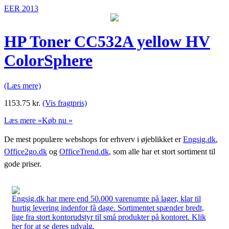
EER 2013
HP Toner CC532A yellow HV
ColorSphere
(Læs mere)
1153.75
kr.
(Vis fragtpris)
Læs mere »
Køb nu »
De mest populære webshops for erhverv i øjeblikket er
Engsig.dk
,
Office2go.dk
og
OfficeTrend.dk
, som alle har et stort sortiment til
gode priser.
Engsig.dk har mere end 50.000 varenumre på lager, klar til
hurtig levering indenfor få dage. Sortimentet spænder bredt,
lige fra stort kontorudstyr til små produkter på kontoret. Klik
her for at se deres udvalg.