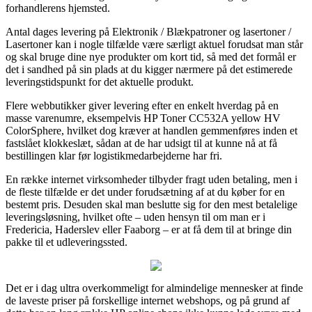
forhandlerens hjemsted.
Antal dages levering på Elektronik / Blækpatroner og lasertoner /
Lasertoner kan i nogle tilfælde være særligt aktuel forudsat man står
og skal bruge dine nye produkter om kort tid, så med det formål er
det i sandhed på sin plads at du kigger nærmere på det estimerede
leveringstidspunkt for det aktuelle produkt.
Flere webbutikker giver levering efter en enkelt hverdag på en
masse varenumre, eksempelvis HP Toner CC532A yellow HV
ColorSphere, hvilket dog kræver at handlen gemmenføres inden et
fastslået klokkeslæt, sådan at de har udsigt til at kunne nå at få
bestillingen klar før logistikmedarbejderne har fri.
En række internet virksomheder tilbyder fragt uden betaling, men i
de fleste tilfælde er det under forudsætning af at du køber for en
bestemt pris. Desuden skal man beslutte sig for den mest betalelige
leveringsløsning, hvilket ofte – uden hensyn til om man er i
Fredericia, Haderslev eller Faaborg – er at få dem til at bringe din
pakke til et udleveringssted.
Det er i dag ultra overkommeligt for almindelige mennesker at finde
de laveste priser på forskellige internet webshops, og på grund af