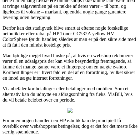
dette har en lang række HP online shops ikke kunne lade være med
at tvinge salgsværdien på en række af deres varer – til børn, og
ligeledes til voksne – markant, og endda nogle gange garantere
levering uden beregning.
Derfor kan det stadigvæk blive smart at efterse nogle forskellige
netbutikker efter rabat på HP Toner CC532A yellow HV
ColorSphere før du handler, således at man er på den sikre side med
at få fat i den mindst kostelige pris.
Man bør lige meget hvad huske på, at hvis en webshop reklamerer
varer til en udsalgspris der kan virke besynderligt fremragende, så
kunne det mange gange være et fingerpeg om en uægte e-shop.
Kortbestillinger er i hvert fald en del af en forordning, hvilket sikrer
en imod uægte internet forretninger.
Vi anbefaler kortbetalinger eller betalinger med mobilen. Som et
alternativ kan du udnytte en afdragsordning fra f.eks. ViaBill, hvis
du vil betale beløbet over en periode.
Forinden nogen handler i en HP e-butik kan de principielt få
overblik over webshoppens betingelser, dog er det for det meste ikke
særlig spændende.