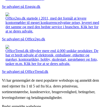
Se udvalget på Engsig.dk
Office2go.dk startede i 2011, med det formål at levere
kontormøbler til meget konkurrencedygtige priser, leveret med
det samme og med den bedste service i branchen. Klik her for
at se deres udvalg.
Se udvalget på Office2go.dk
OfficeTrend.dk tilbyder mere end 4.000 unikke produkter. De
har et bredt udvalg af elektronik, emballage, etiketter og
mærker, kontorartikler, hobby, skolestart, gæstebøger og foto,
tasker m.m. Klik her for at se deres udvalg.
Se udvalget på OfficeTrend.dk
Vi har gennemgået de mest populære webshops og anmeldt dem
med stjerner fra 1 til 5 ud fra bl.a. deres prisniveau,
sortimentstørrelse, kundeservice, brugervenlighed, betingelser,
leveringsformer og betalingsmuligheder.
Bedst anmeldte webshops