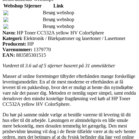
Webshop
Stjerner
Link
Besøg webshop
Besøg webshop
Besøg webshop
Navn:
HP Toner CC532A yellow HV ColorSphere
Kategori:
Elektronik / Blækpatroner og lasertoner / Lasertoner
Producent:
HP
Varenummer:
1379770
EAN:
883585301515
Vurderet til
3.6
ud af 5 stjerner baseret på
31
anmeldelser
Masser af online forretninger tilbyder efterhånden mange forskellige
leveringsmodeller. En af de mest moderne er efterhånden at få
leveret til en pakkeshop, hvor det er muligt at hente din nyindkøbte
vare når det passer dig. Metoden er nemlig super simpel, samt endda
derudover den mindst kostelige fragtløsning ved køb af HP Toner
CC532A yellow HV ColorSphere.
Du bør på samme måde vælge at bestille varerne til levering til dit
hus eller til dit arbejde. Løsningen er almindeligvis en lille smule
mere bekostelig, men desuden temmelig let gængelig. Den mest
prisbevidste løsning vil dog i de fleste tilfælde være at du selv henter
ordren, men det betinges af at du fysisk befinder dig lige ved online