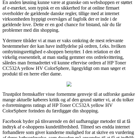
En anden løsning kunne være at granske om webshoppen er støttet
af e-mærket, som typisk er en sikkerhed for at online firmaet
overholder de gældende danske regler, tillige med at internet
virksomheden hyppigt overvåges af fagfolk der er inde i de
gældende love. Dette er en god chance for bistand, når du får
problemer med din shopping.
Ydermere tilråder vi at man er vaks omkring de mest relevante
bestemmelser der kan have indflydelse på ordren, f.eks. hvilken
ombytningsrettighed e-shoppen benytter. I den relation er det
virkelig essesentielt, at man stadig gemmer ens ordrekvittering,
således man fremadrettet vil kunne eftervise ordren af HP Toner
CC532A yellow HV ColorSphere, ligegyldigt om man søger et
produkt til en herre eller dame.
Trustpilot fremskaffer visse fornemme genveje til at udforske ganske
mange aktuelle køberes kritik og af den grund støtter vi, at du tolker
e-forretningens ratings af HP Toner CC532A yellow HV
ColorSphere forinden du færdiggør din shopping.
Facebook byder på tilsvarende en del uafhængige metoder til at få
indtryk af e-shoppens kundetilfredshed. Tilmed ses endda internet
forhandlere som giver kunderne mulighed for at skrive en vurdering
af deres købsoplevelse, som desuden må anvendes til at få et indblik