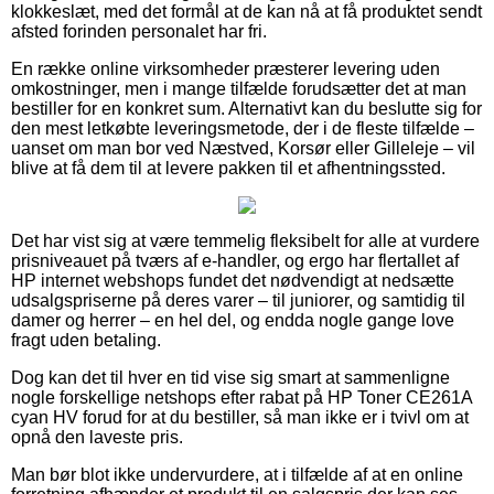
klokkeslæt, med det formål at de kan nå at få produktet sendt
afsted forinden personalet har fri.
En række online virksomheder præsterer levering uden
omkostninger, men i mange tilfælde forudsætter det at man
bestiller for en konkret sum. Alternativt kan du beslutte sig for
den mest letkøbte leveringsmetode, der i de fleste tilfælde –
uanset om man bor ved Næstved, Korsør eller Gilleleje – vil
blive at få dem til at levere pakken til et afhentningssted.
Det har vist sig at være temmelig fleksibelt for alle at vurdere
prisniveauet på tværs af e-handler, og ergo har flertallet af
HP internet webshops fundet det nødvendigt at nedsætte
udsalgspriserne på deres varer – til juniorer, og samtidig til
damer og herrer – en hel del, og endda nogle gange love
fragt uden betaling.
Dog kan det til hver en tid vise sig smart at sammenligne
nogle forskellige netshops efter rabat på HP Toner CE261A
cyan HV forud for at du bestiller, så man ikke er i tvivl om at
opnå den laveste pris.
Man bør blot ikke undervurdere, at i tilfælde af at en online