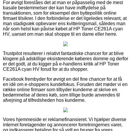
For øvrigt foreslåes det at man er påpasselig med de mest
basale bestemmelser der kan have indflydelse på
transaktionen, som for eksempel den byttepolitik online
firmaet tilsikrer. I den forbindelse er det ligeledes relevant, at
man stadigvæk opbevarer ens kvitteringsmail, således man
når som helst kan påvise købet af HP Toner CE261A cyan
HV, uanset om man skal shoppe til en dame eller herre.
Trustpilot resulterer i relativt fantastiske chancer for at blive
klogere på adskillige eksisterende køberes domme og derfor
er det godt, at du kigger på e-handlens kritik af HP Toner
CE261A cyan HV forud for at du shopper.
Facebook frembyder for øvrigt en del fine chancer for at få
en idé om e-shoppens kundefokus. Foruden det møder vi en
række online firmaer som tilbyder kunderne at skrive en
bedømmelse af deres køb, som tillige burde anvendes til
afvejning af tilfredsheden hos kunderne.
Vores hjemmeside er reklamefinansieret. Vi hjælper diverse
internet foretagender og annoncerer forretningernes varer,
og indkasserer betaling for så vidt en bruger fra vores