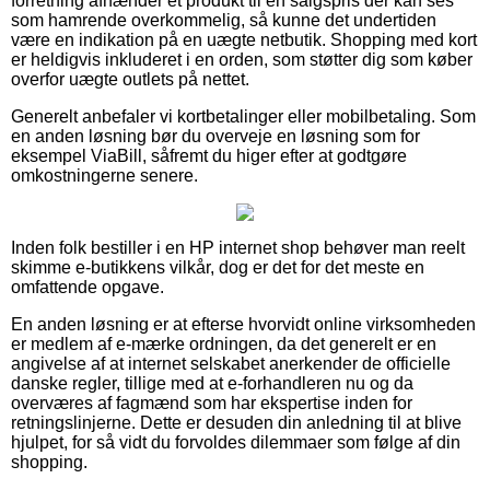
forretning afhænder et produkt til en salgspris der kan ses
som hamrende overkommelig, så kunne det undertiden
være en indikation på en uægte netbutik. Shopping med kort
er heldigvis inkluderet i en orden, som støtter dig som køber
overfor uægte outlets på nettet.
Generelt anbefaler vi kortbetalinger eller mobilbetaling. Som
en anden løsning bør du overveje en løsning som for
eksempel ViaBill, såfremt du higer efter at godtgøre
omkostningerne senere.
Inden folk bestiller i en HP internet shop behøver man reelt
skimme e-butikkens vilkår, dog er det for det meste en
omfattende opgave.
En anden løsning er at efterse hvorvidt online virksomheden
er medlem af e-mærke ordningen, da det generelt er en
angivelse af at internet selskabet anerkender de officielle
danske regler, tillige med at e-forhandleren nu og da
overværes af fagmænd som har ekspertise inden for
retningslinjerne. Dette er desuden din anledning til at blive
hjulpet, for så vidt du forvoldes dilemmaer som følge af din
shopping.