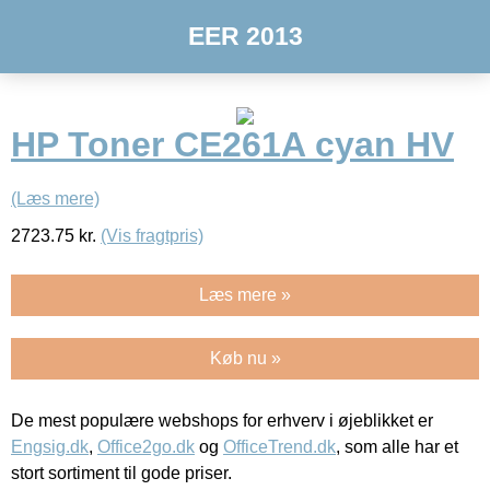
EER 2013
HP Toner CE261A cyan HV
(Læs mere)
2723.75
kr.
(Vis fragtpris)
Læs mere »
Køb nu »
De mest populære webshops for erhverv i øjeblikket er
Engsig.dk
,
Office2go.dk
og
OfficeTrend.dk
, som alle har et
stort sortiment til gode priser.