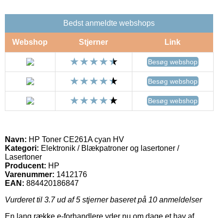
Bedst anmeldte webshops
Webshop
Stjerner
Link
Besøg webshop
Besøg webshop
Besøg webshop
Navn:
HP Toner CE261A cyan HV
Kategori:
Elektronik / Blækpatroner og lasertoner /
Lasertoner
Producent:
HP
Varenummer:
1412176
EAN:
884420186847
Vurderet til
3.7
ud af 5 stjerner baseret på
10
anmeldelser
En lang række e-forhandlere yder nu om dage et hav af