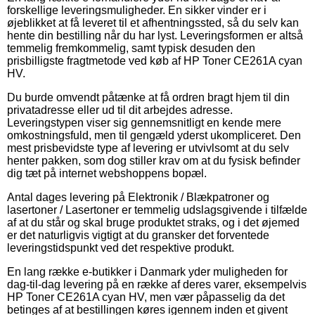
forskellige leveringsmuligheder. En sikker vinder er i
øjeblikket at få leveret til et afhentningssted, så du selv kan
hente din bestilling når du har lyst. Leveringsformen er altså
temmelig fremkommelig, samt typisk desuden den
prisbilligste fragtmetode ved køb af HP Toner CE261A cyan
HV.
Du burde omvendt påtænke at få ordren bragt hjem til din
privatadresse eller ud til dit arbejdes adresse.
Leveringstypen viser sig gennemsnitligt en kende mere
omkostningsfuld, men til gengæld yderst ukompliceret. Den
mest prisbevidste type af levering er utvivlsomt at du selv
henter pakken, som dog stiller krav om at du fysisk befinder
dig tæt på internet webshoppens bopæl.
Antal dages levering på Elektronik / Blækpatroner og
lasertoner / Lasertoner er temmelig udslagsgivende i tilfælde
af at du står og skal bruge produktet straks, og i det øjemed
er det naturligvis vigtigt at du gransker det forventede
leveringstidspunkt ved det respektive produkt.
En lang række e-butikker i Danmark yder muligheden for
dag-til-dag levering på en række af deres varer, eksempelvis
HP Toner CE261A cyan HV, men vær påpasselig da det
betinges af at bestillingen køres igennem inden et givent