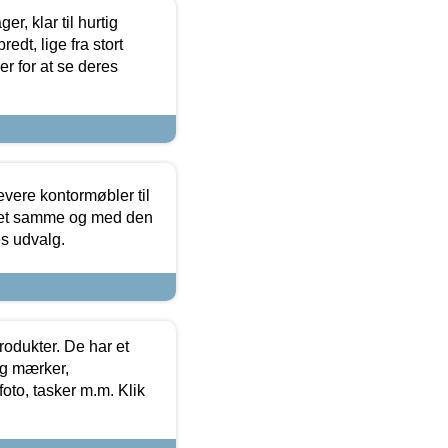
, klar til hurtig
edt, lige fra stort
er for at se deres
evere kontormøbler til
 det samme og med den
es udvalg.
rodukter. De har et
og mærker,
foto, tasker m.m. Klik