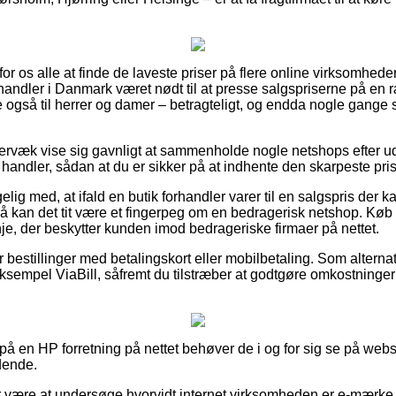
l for os alle at finde de laveste priser på flere online virksomhede
andler i Danmark været nødt til at presse salgspriserne på en ræ
ge også til herrer og damer – betragteligt, og endda nogle gange 
ervæk vise sig gavnligt at sammenholde nogle netshops efter 
andler, sådan at du er sikker på at indhente den skarpeste pris
g med, at ifald en butik forhandler varer til en salgspris der 
 så kan det tit være et fingerpeg om en bedragerisk netshop. Køb 
inje, der beskytter kunden imod bedrageriske firmaer på nettet.
for bestillinger med betalingskort eller mobilbetaling. Som altern
ksempel ViaBill, såfremt du tilstræber at godtgøre omkostninge
å en HP forretning på nettet behøver de i og for sig se på web
dende.
or være at undersøge hvorvidt internet virksomheden er e-mærke