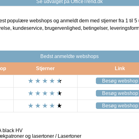
Se udvalget på OfficeTrend.dk
t populære webshops og anmeldt dem med stjerner fra 1 til 5 ud
rrelse, kundeservice, brugervenlighed, betingelser, leveringsfor
Bedst anmeldte webshops
op
Stjerner
Link
Besøg webshop
Besøg webshop
Besøg webshop
 black HV
lækpatroner og lasertoner / Lasertoner