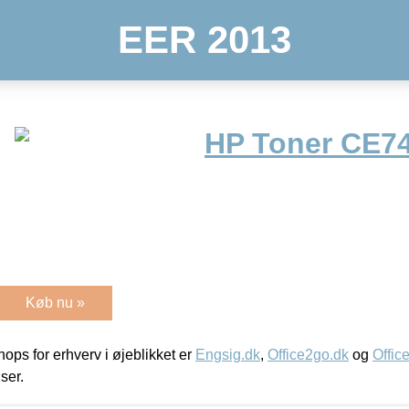
EER 2013
HP Toner CE74
Køb nu »
ps for erhverv i øjeblikket er
Engsig.dk
,
Office2go.dk
og
Offic
iser.