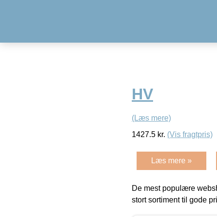
HV
(Læs mere)
1427.5
kr.
(Vis fragtpris)
Læs mere »
De mest populære websho
stort sortiment til gode pr