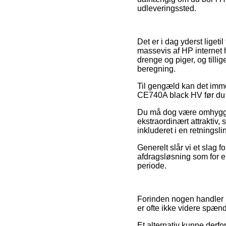
udleveringssted.
Det er i dag yderst ligeti
massevis af HP internet h
drenge og piger, og tilli
beregning.
Til gengæld kan det imm
CE740A black HV før du h
Du må dog være omhyggeli
ekstraordinært attraktiv,
inkluderet i en retningsl
Generelt slår vi et slag 
afdragsløsning som for e
periode.
Forinden nogen handler p
er ofte ikke videre spæn
Et alternativ kunne derf