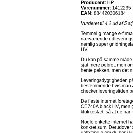
Producent:
HP
Varenummer:
1412235
EAN:
884420306184
Vurderet til
4.2
ud af 5 st
Temmelig mange e-firmaer 
nærværende udleveringsst
nemlig super gnidningslø
HV.
Du kan på samme måde prøve
sjat mere pebret, men om
hente pakken, men det n
Leveringsdygtigheden på E
bestemmende hvis man abs
checker leveringstiden p
De fleste internet foret
CE740A black HV, men gle
klokkeslæt, så at de har m
Nogle enkelte internet ha
konkret sum. Derudover s
uafhængig om du bor i Hørs