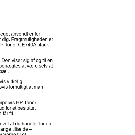
eget anvendt er for
r dig. Fragtmuligheden er
f HP Toner CE740A black
 Den viser sig af og til en
 benægtes at være selv at
pæl.
is virkelig
vis fornuftigt at man
empelvis HP Toner
 for et besluttet
får fri.
ævet at du handler for en
ange tilfælde –
arerne til et