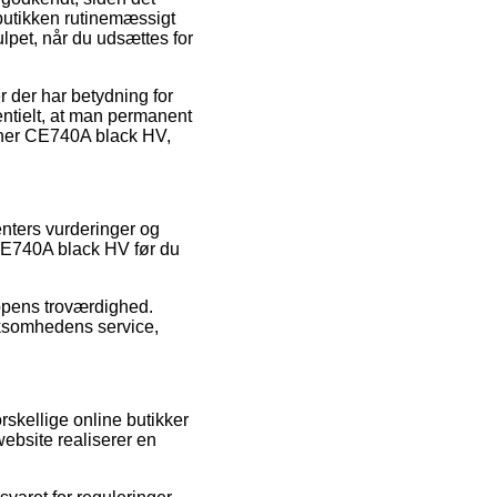
 butikken rutinemæssigt
ulpet, når du udsættes for
 der har betydning for
entielt, at man permanent
oner CE740A black HV,
enters vurderinger og
CE740A black HV før du
oppens troværdighed.
rksomhedens service,
rskellige online butikker
website realiserer en