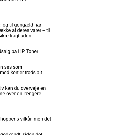
r, og til gengæld har
kke af deres varer – til
sikre fragt uden
udsalg på HP Toner
.
kan ses som
med kort er trods alt
ativ kan du overveje en
rne over en længere
shoppens vilkår, men det
 godkendt, siden det