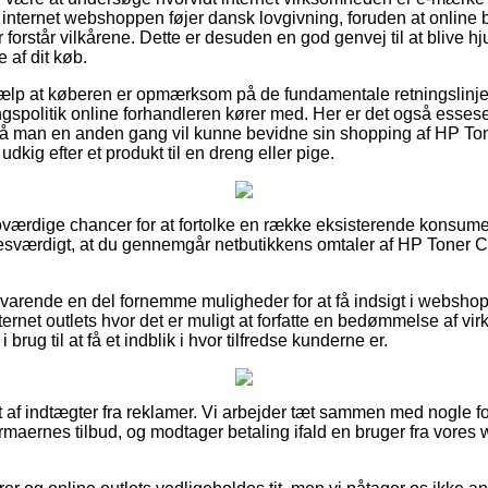
at internet webshoppen føjer dansk lovgivning, foruden at online
 forstår vilkårene. Dette er desuden en god genvej til at blive hj
 af dit køb.
 hjælp at køberen er opmærksom på de fundamentale retningslinjer
gspolitik online forhandleren kører med. Her er det også esses
 så man en anden gang vil kunne bevidne sin shopping af HP T
dkig efter et produkt til en dreng eller pige.
 troværdige chancer for at fortolke en række eksisterende konsum
sesværdigt, at du gennemgår netbutikkens omtaler af HP Toner 
svarende en del fornemme muligheder for at få indsigt i websh
rnet outlets hvor det er muligt at forfatte en bedømmelse af vi
brug til at få et indblik i hvor tilfredse kunderne er.
 af indtægter fra reklamer. Vi arbejder tæt sammen med nogle fo
rmaernes tilbud, og modtager betaling ifald en bruger fra vores 