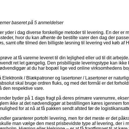
jerner baseret på
5
anmeldelser
yder i dag diverse forskellige metoder til levering. En der er m
eder, hvor du kan afhente de bestilte varer den dag der passe
s, samt ofte tilmed den billigste løsning til levering ved køb a
 at få varerne leveret til din lejlighed eller ud til dit arbejde.
vendt ret let gængelig. Den prisbilligste leveringstype kan ikke
ødvendiggør at du har bopæl lige ved online virksomhedens bo
lektronik / Blækpatroner og lasertoner / Lasertoner er naturligv
olut skal bruge ordren fluks, og med det formål er det forholds
å den respektive vare.
agender byder på 1 dags fragt på deres primære varenumre, eks
m ikke at det nødvendiggør at bestillingen køres igennem forud
ulighed for at nå at få pakken sendt afsted før de logistikansatte 
ndler garanterer portofri levering, men for det meste er det påkr
kulle man vælge den mest prisbevidste type af levering, der i m
holm, Hjørring eller Helsinge – er at få fragtfirmaet til at køre v