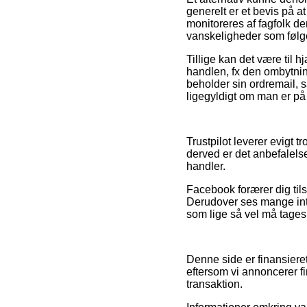
generelt er et bevis på 
monitoreres af fagfolk der
vanskeligheder som følge
Tillige kan det være til
handlen, fx den ombytnin
beholder sin ordremail,
ligegyldigt om man er på u
Trustpilot leverer evigt
derved er det anbefalel
handler.
Facebook forærer dig til
Derudover ses mange inte
som lige så vel må tages i 
Denne side er finansieret
eftersom vi annoncerer fi
transaktion.