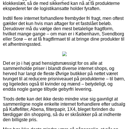
klokkeslæt, så de med sikkerhed kan nå at få produkterne
ekspederet før de logistikansatte holder fyraften.
Indtil flere internet forhandlere frembyder fri fragt, men oftest
gælder det kun hvis man aftager for et fastslået beløb.
Derudover må du vælge den mest betalelige fragtform,
hvilket mange gange – om man er i København, Svendborg
eller Sorø – er at få fragtfirmaet til at bringe dine produkter til
et afhentningssted.
Det er jo i høj grad hensigtsmæssigt for os alle at
sammenholde priser i blandt diverse internet shops, og
herved har langt de fleste Øvrige butikker på nettet været
tvunget til at reducere prisniveauet på produkterne – til børn,
og ligeledes også til kvinder og mænd – betydeligt, og
endda nogle gange tilbyde gebyrfri levering.
Trods dette kan det ikke desto mindre vise sig gavnligt at
sammenligne nogle enkelte internet forhandlere efter udsalg
på Kaffefilter, Abena, filterpapir, 1X4, bleget forinden du
færdiggør din shopping, så du er skråsikker på at indhente
den billigste pris.