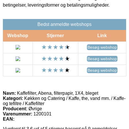
betingelser, leveringsformer og betalingsmuligheder.
Bedst anmeldte webshops
Webshop
Stjerner
Link
Besøg webshop
Besøg webshop
Besøg webshop
Navn:
Kaffefilter, Abena, filterpapir, 1X4, bleget
Kategori:
Køkken og Catering / Kaffe, the, vand mm. / Kaffe-
og tefiltre / Kaffefilter
Producent:
Øvrige
Varenummer:
1200101
EAN:
Vurderet til
3.6
ud af 5 stjerner baseret på
9
anmeldelser