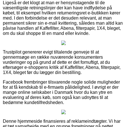
Ligeså er det klogt at man er hensynstagende til de
væsentligste retningslinjer der kan have indflydelse på
købet, til eksempel hvilken returneringsret e-butikken kører
med. I den forbindelse er det desuden relevant, at man
permanent sikrer sin e-mail kvittering, således man altid kan
påvise handlen af Kaffefilter, Abena, filterpapir, 1X4, bleget,
om du skal shoppe til en mand eller kvinde.
Trustpilot genererer evigt tiltalende genveje til at
gennemsøge en række nuværende konsumenters
vurderinger og på grund af dette er det fornuftigt, at du
eftersøger e-shoppens kritik af Kaffefilter, Abena, filterpapir,
1X4, bleget før du lægger din bestilling.
Facebook frembringer tilsvarende nogle solide muligheder
for at få kendskab til e-firmaets pålidelighed. I øvrigt er der
mange online selskaber i Danmark hvor du kan ytre en
evaluering af deres køb, som også kan udnyttes til at
bedømme kundetilfredsheden.
Denne hjemmeside finansieres af reklameindtægter. Vi har
et tæt samarbejde med en gruppe forretninger på nettet