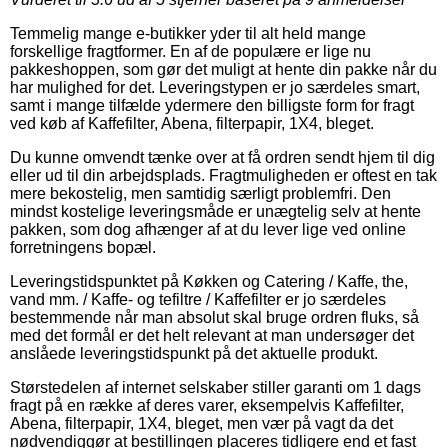
Temmelig mange e-butikker yder til alt held mange
forskellige fragtformer. En af de populære er lige nu
pakkeshoppen, som gør det muligt at hente din pakke når du
har mulighed for det. Leveringstypen er jo særdeles smart,
samt i mange tilfælde ydermere den billigste form for fragt
ved køb af Kaffefilter, Abena, filterpapir, 1X4, bleget.
Du kunne omvendt tænke over at få ordren sendt hjem til dig
eller ud til din arbejdsplads. Fragtmuligheden er oftest en tak
mere bekostelig, men samtidig særligt problemfri. Den
mindst kostelige leveringsmåde er unægtelig selv at hente
pakken, som dog afhænger af at du lever lige ved online
forretningens bopæl.
Leveringstidspunktet på Køkken og Catering / Kaffe, the,
vand mm. / Kaffe- og tefiltre / Kaffefilter er jo særdeles
bestemmende når man absolut skal bruge ordren fluks, så
med det formål er det helt relevant at man undersøger det
anslåede leveringstidspunkt på det aktuelle produkt.
Størstedelen af internet selskaber stiller garanti om 1 dags
fragt på en række af deres varer, eksempelvis Kaffefilter,
Abena, filterpapir, 1X4, bleget, men vær på vagt da det
nødvendiggør at bestillingen placeres tidligere end et fast