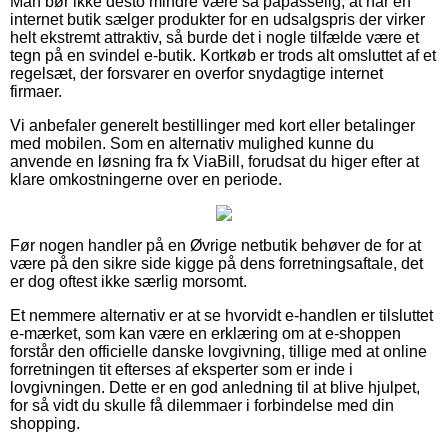
Man bør ikke desto mindre være så påpasselig, at når en
internet butik sælger produkter for en udsalgspris der virker
helt ekstremt attraktiv, så burde det i nogle tilfælde være et
tegn på en svindel e-butik. Kortkøb er trods alt omsluttet af et
regelsæt, der forsvarer en overfor snydagtige internet
firmaer.
Vi anbefaler generelt bestillinger med kort eller betalinger
med mobilen. Som en alternativ mulighed kunne du
anvende en løsning fra fx ViaBill, forudsat du higer efter at
klare omkostningerne over en periode.
Før nogen handler på en Øvrige netbutik behøver de for at
være på den sikre side kigge på dens forretningsaftale, det
er dog oftest ikke særlig morsomt.
Et nemmere alternativ er at se hvorvidt e-handlen er tilsluttet
e-mærket, som kan være en erklæring om at e-shoppen
forstår den officielle danske lovgivning, tillige med at online
forretningen tit efterses af eksperter som er inde i
lovgivningen. Dette er en god anledning til at blive hjulpet,
for så vidt du skulle få dilemmaer i forbindelse med din
shopping.