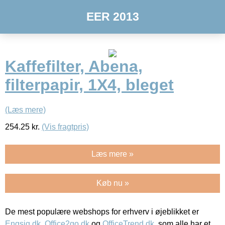
EER 2013
Kaffefilter, Abena,
filterpapir, 1X4, bleget
(Læs mere)
254.25
kr.
(Vis fragtpris)
Læs mere »
Køb nu »
De mest populære webshops for erhverv i øjeblikket er
Engsig.dk
,
Office2go.dk
og
OfficeTrend.dk
, som alle har et