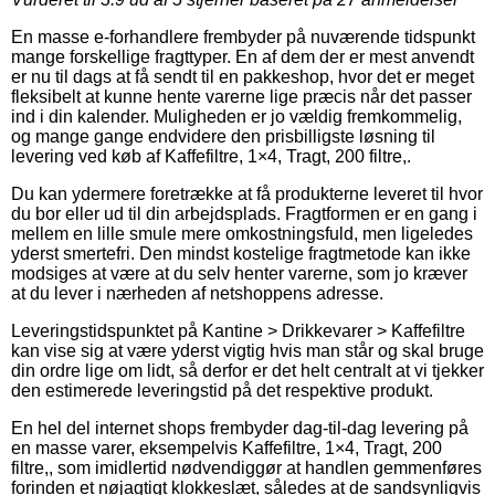
En masse e-forhandlere frembyder på nuværende tidspunkt
mange forskellige fragttyper. En af dem der er mest anvendt
er nu til dags at få sendt til en pakkeshop, hvor det er meget
fleksibelt at kunne hente varerne lige præcis når det passer
ind i din kalender. Muligheden er jo vældig fremkommelig,
og mange gange endvidere den prisbilligste løsning til
levering ved køb af Kaffefiltre, 1×4, Tragt, 200 filtre,.
Du kan ydermere foretrække at få produkterne leveret til hvor
du bor eller ud til din arbejdsplads. Fragtformen er en gang i
mellem en lille smule mere omkostningsfuld, men ligeledes
yderst smertefri. Den mindst kostelige fragtmetode kan ikke
modsiges at være at du selv henter varerne, som jo kræver
at du lever i nærheden af netshoppens adresse.
Leveringstidspunktet på Kantine > Drikkevarer > Kaffefiltre
kan vise sig at være yderst vigtig hvis man står og skal bruge
din ordre lige om lidt, så derfor er det helt centralt at vi tjekker
den estimerede leveringstid på det respektive produkt.
En hel del internet shops frembyder dag-til-dag levering på
en masse varer, eksempelvis Kaffefiltre, 1×4, Tragt, 200
filtre,, som imidlertid nødvendiggør at handlen gemmenføres
forinden et nøjagtigt klokkeslæt, således at de sandsynligvis