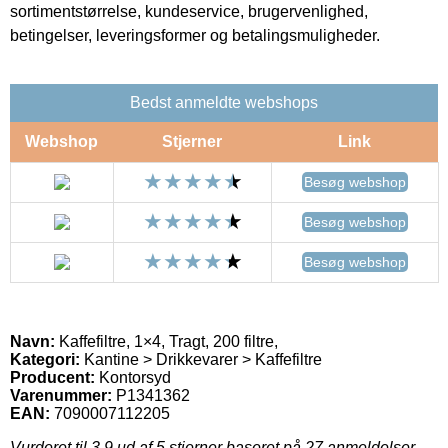
sortimentstørrelse, kundeservice, brugervenlighed,
betingelser, leveringsformer og betalingsmuligheder.
Bedst anmeldte webshops
Webshop
Stjerner
Link
Besøg webshop
Besøg webshop
Besøg webshop
Navn:
Kaffefiltre, 1×4, Tragt, 200 filtre,
Kategori:
Kantine > Drikkevarer > Kaffefiltre
Producent:
Kontorsyd
Varenummer:
P1341362
EAN:
7090007112205
Vurderet til
3.9
ud af 5 stjerner baseret på
27
anmeldelser