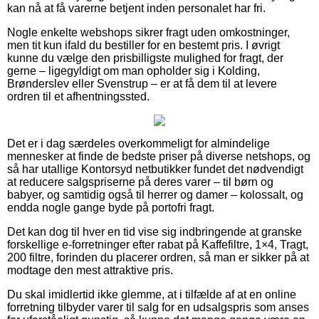
kan nå at få varerne betjent inden personalet har fri.
Nogle enkelte webshops sikrer fragt uden omkostninger,
men tit kun ifald du bestiller for en bestemt pris. I øvrigt
kunne du vælge den prisbilligste mulighed for fragt, der
gerne – ligegyldigt om man opholder sig i Kolding,
Brønderslev eller Svenstrup – er at få dem til at levere
ordren til et afhentningssted.
Det er i dag særdeles overkommeligt for almindelige
mennesker at finde de bedste priser på diverse netshops, og
så har utallige Kontorsyd netbutikker fundet det nødvendigt
at reducere salgspriserne på deres varer – til børn og
babyer, og samtidig også til herrer og damer – kolossalt, og
endda nogle gange byde på portofri fragt.
Det kan dog til hver en tid vise sig indbringende at granske
forskellige e-forretninger efter rabat på Kaffefiltre, 1×4, Tragt,
200 filtre, forinden du placerer ordren, så man er sikker på at
modtage den mest attraktive pris.
Du skal imidlertid ikke glemme, at i tilfælde af at en online
forretning tilbyder varer til salg for en udsalgspris som anses