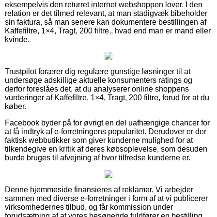
eksempelvis den returret internet webshoppen lover. I den
relation er det tilmed relevant, at man stadigvæk bibeholder
sin faktura, så man senere kan dokumentere bestillingen af
Kaffefiltre, 1×4, Tragt, 200 filtre,, hvad end man er mand eller
kvinde.
Trustpilot forærer dig regulære gunstige løsninger til at
undersøge adskillige aktuelle konsumenters ratings og
derfor foreslåes det, at du analyserer online shoppens
vurderinger af Kaffefiltre, 1×4, Tragt, 200 filtre, forud for at du
køber.
Facebook byder på for øvrigt en del uafhængige chancer for
at få indtryk af e-forretningens popularitet. Derudover er der
faktisk webbutikker som giver kunderne mulighed for at
tilkendegive en kritik af deres købsoplevelse, som desuden
burde bruges til afvejning af hvor tilfredse kunderne er.
Denne hjemmeside finansieres af reklamer. Vi arbejder
sammen med diverse e-forretninger i form af at vi publicerer
virksomhedernes tilbud, og får kommission under
forudsætning af at vores besøgende fuldfører en bestilling.