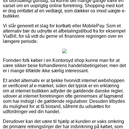
for uforståeligt gunstig, så kunne det mange gange være en
varsel om en uoprigtig online forretning. Shopping med kort
er dog omfattet af en vedtægt, som dækker os imod uægte e-
butikker.
Vi slår generelt et slag for kortkøb eller MobilePay. Som et
alternativ bør du udnytte et afbetalingstilbud fra for eksempel
ViaBill, for så vidt du gerne vil finansiere regningen over en
længere periode.
Forinden folk køber i en Kontorsyd shop kunne man for at
være sikker bese forhandlerens handelsbetingelser, men det
er i mange tilfælde ikke særlig interessant.
Et andet alternativ er at tjekke hvorvidt internet webshoppen
er verificeret af e-mærket, siden det typisk er en erklæring
om at internet butikken adlyder de gældende danske regler,
udover at internet forretningen ofte gennemses af fagmænd
som har indsigt i de gældende regulativer. Desuden tilbydes
du mulighed for at få bistand, såfremt du udsættes for
udfordringer ved din handel.
Derudover kan det være til hjælp at kunden er vaks omkring
de primære retningslinjer der har indvirkning på købet, som