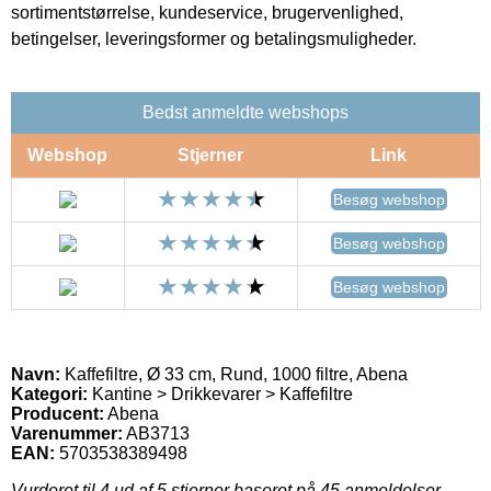
sortimentstørrelse, kundeservice, brugervenlighed,
betingelser, leveringsformer og betalingsmuligheder.
Bedst anmeldte webshops
Webshop
Stjerner
Link
Besøg webshop
Besøg webshop
Besøg webshop
Navn:
Kaffefiltre, Ø 33 cm, Rund, 1000 filtre, Abena
Kategori:
Kantine > Drikkevarer > Kaffefiltre
Producent:
Abena
Varenummer:
AB3713
EAN:
5703538389498
Vurderet til
4
ud af 5 stjerner baseret på
45
anmeldelser