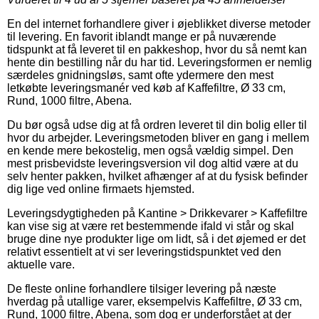
En del internet forhandlere giver i øjeblikket diverse metoder
til levering. En favorit iblandt mange er på nuværende
tidspunkt at få leveret til en pakkeshop, hvor du så nemt kan
hente din bestilling når du har tid. Leveringsformen er nemlig
særdeles gnidningsløs, samt ofte ydermere den mest
letkøbte leveringsmanér ved køb af Kaffefiltre, Ø 33 cm,
Rund, 1000 filtre, Abena.
Du bør også udse dig at få ordren leveret til din bolig eller til
hvor du arbejder. Leveringsmetoden bliver en gang i mellem
en kende mere bekostelig, men også vældig simpel. Den
mest prisbevidste leveringsversion vil dog altid være at du
selv henter pakken, hvilket afhænger af at du fysisk befinder
dig lige ved online firmaets hjemsted.
Leveringsdygtigheden på Kantine > Drikkevarer > Kaffefiltre
kan vise sig at være ret bestemmende ifald vi står og skal
bruge dine nye produkter lige om lidt, så i det øjemed er det
relativt essentielt at vi ser leveringstidspunktet ved den
aktuelle vare.
De fleste online forhandlere tilsiger levering på næste
hverdag på utallige varer, eksempelvis Kaffefiltre, Ø 33 cm,
Rund, 1000 filtre, Abena, som dog er underforstået at der