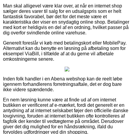
Man skal alligevel være klar over, at når en internet shop
sælger deres varer til salg for en udsalgspris som er helt
fantastisk favorabel, bør det for det meste være et
karakteristika der viser en snydagtig online shop. Betalinger
med kort er heldigvis en del af en ordning, hvilket passer på
dig overfor svindlende online varehuse.
Generelt foreslår vi køb med betalingskort eller MobilePay.
Alternativt kan du benytte en løsning på afbetaling som for
eksempel ViaBill, i tilfælde af at du gerne vil afbetale
omkostningerne senere.
Inden folk handler i en Abena webshop kan de reelt løbe
igennem forhandlerens forretningsaftale, det er dog bare
ikke videre spændende.
En nem løsning kunne være at finde ud af om internet
butikken er verificeret af e-mærket, fordi det generelt er en
antydning af at internet selskabet føjer den officielle danske
lovgivning, foruden at internet butikken ofte kontrolleres af
fagfolk der kender til vedtægterne på området. Derudover
giver det dig mulighed for en håndsrækning, ifald du
forvoldes udfordringer ved din shopping.