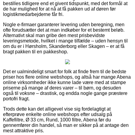
bestilles tidligere end et givent tidspunkt, med det formål at
de har mulighed for at nå at få pakken ud af døren før
logistikmedarbejderne får fri.
Nogle e-firmaer garanterer levering uden beregning, men
ofte forudsætter det at man indkøber for et bestemt beløb.
Alternativt skal man gribe den mest prisbevidste
leveringsmetode, hvilket i mange tilfælde – uden hensyn til
om du er i Hørsholm, Skanderborg eller Skagen – er at få
bragt pakken til en pakkeshop.
Det er ualmindeligt smart for folk at finde frem til de bedste
priser hos flere online webshops, og altså har mange Abena
online virksomheder ikke kunne lade være med at stampe
priserne på mange af deres varer – til børn, og desuden
også til voksne – drastisk, og endda nogle gange præstere
portofri fragt.
Trods dette kan det alligevel vise sig fordelagtigt at
efterprøve enkelte online webshops efter udsalg på
Kaffefiltre, Ø 33 cm, Rund, 1000 filtre, Abena før du
gennemfører din handel, så man er sikker på at antage den
mest attraktive pris.