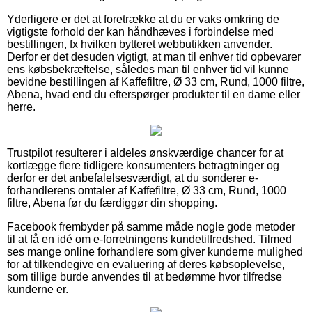
Yderligere er det at foretrække at du er vaks omkring de
vigtigste forhold der kan håndhæves i forbindelse med
bestillingen, fx hvilken bytteret webbutikken anvender.
Derfor er det desuden vigtigt, at man til enhver tid opbevarer
ens købsbekræftelse, således man til enhver tid vil kunne
bevidne bestillingen af Kaffefiltre, Ø 33 cm, Rund, 1000 filtre,
Abena, hvad end du efterspørger produkter til en dame eller
herre.
Trustpilot resulterer i aldeles ønskværdige chancer for at
kortlægge flere tidligere konsumenters betragtninger og
derfor er det anbefalelsesværdigt, at du sonderer e-
forhandlerens omtaler af Kaffefiltre, Ø 33 cm, Rund, 1000
filtre, Abena før du færdiggør din shopping.
Facebook frembyder på samme måde nogle gode metoder
til at få en idé om e-forretningens kundetilfredshed. Tilmed
ses mange online forhandlere som giver kunderne mulighed
for at tilkendegive en evaluering af deres købsoplevelse,
som tillige burde anvendes til at bedømme hvor tilfredse
kunderne er.