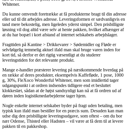
Whitener.
Du kunne omvendt foretrække at få produkterne bragt til din adresse
eller ud til dit arbejdes adresse. Leveringsformen er sædvanligvis en
tand mere bekostelig, men ligeledes yderst simpel. Den prisbilligste
løsning vil dog altid være selv at hente pakken, hvilket afhænger af
at du har bopæl i kort afstand af internet selskabets arbejdslager.
Fragttiden på Kantine > Drikkevarer > Sødemidler og Fløde er
selvfølgelig temmelig aktuel ifald man skal bruge varen inden for
kort tid, så derfor er det rigtig væsentligt at du studerer
leveringstiden for det relevante produkt.
Mange e-handler præsterer levering på næstkommende hverdag på
en række af deres produkter, eksempelvis Kaffefløde, 1 pose, 1000
g, 30%, FleXoco Wonderful Whitener, men som imidlertid tager
udgangspunkt i at ordren indsendes tidligere end et besluttet
klokkeslæt, sådan at de højst sandsynligt kan nå at få ordren ud af
døren inden logistikmedarbejderne tager hjem.
Nogle enkelte internet selskaber byder på fragt uden betaling, men
typisk kun ifald man bestiller for en præcis sum. Desuden kan man
udse dig den prisbilligste leveringsudgave, som oftest – om du bor
nær Odense, Thisted eller Hadsten – vil være at få dem til at levere
pakken til en pakkeshop.