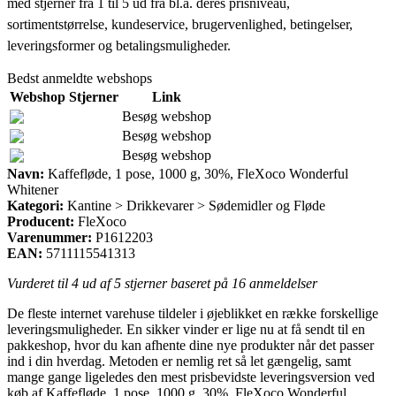
med stjerner fra 1 til 5 ud fra bl.a. deres prisniveau,
sortimentstørrelse, kundeservice, brugervenlighed, betingelser,
leveringsformer og betalingsmuligheder.
Bedst anmeldte webshops
Webshop
Stjerner
Link
Besøg webshop
Besøg webshop
Besøg webshop
Navn:
Kaffefløde, 1 pose, 1000 g, 30%, FleXoco Wonderful
Whitener
Kategori:
Kantine > Drikkevarer > Sødemidler og Fløde
Producent:
FleXoco
Varenummer:
P1612203
EAN:
5711115541313
Vurderet til
4
ud af 5 stjerner baseret på
16
anmeldelser
De fleste internet varehuse tildeler i øjeblikket en række forskellige
leveringsmuligheder. En sikker vinder er lige nu at få sendt til en
pakkeshop, hvor du kan afhente dine nye produkter når det passer
ind i din hverdag. Metoden er nemlig ret så let gængelig, samt
mange gange ligeledes den mest prisbevidste leveringsversion ved
køb af Kaffefløde, 1 pose, 1000 g, 30%, FleXoco Wonderful