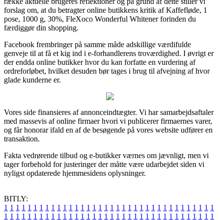
række aktuelle brugeres reflektioner og på grund af dette stiller vi
forslag om, at du betragter online butikkens kritik af Kaffefløde, 1
pose, 1000 g, 30%, FleXoco Wonderful Whitener forinden du
færdiggør din shopping.
Facebook frembringer på samme måde adskillige værdifulde
genveje til at få et kig ind i e-forhandlerens troværdighed. I øvrigt er
der endda online butikker hvor du kan forfatte en vurdering af
ordreforløbet, hvilket desuden bør tages i brug til afvejning af hvor
glade kunderne er.
Vores side finansieres af annonceindtægter. Vi har samarbejdsaftaler
med massevis af online firmaer hvori vi publicerer firmaernes varer,
og får honorar ifald en af de besøgende på vores website udfører en
transaktion.
Fakta vedrørende tilbud og e-butikker værnes om jævnligt, men vi
tager forbehold for justeringer der måtte være udarbejdet siden vi
nyligst opdaterede hjemmesidens oplysninger.
BITLY:
1
1
1
1
1
1
1
1
1
1
1
1
1
1
1
1
1
1
1
1
1
1
1
1
1
1
1
1
1
1
1
1
1
1
1
1
1
1
1
1
1
1
1
1
1
1
1
1
1
1
1
1
1
1
1
1
1
1
1
1
1
1
1
1
1
1
1
1
1
1
1
1