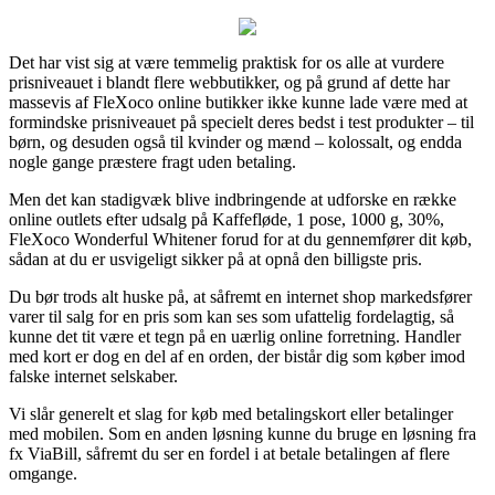
Det har vist sig at være temmelig praktisk for os alle at vurdere
prisniveauet i blandt flere webbutikker, og på grund af dette har
massevis af FleXoco online butikker ikke kunne lade være med at
formindske prisniveauet på specielt deres bedst i test produkter – til
børn, og desuden også til kvinder og mænd – kolossalt, og endda
nogle gange præstere fragt uden betaling.
Men det kan stadigvæk blive indbringende at udforske en række
online outlets efter udsalg på Kaffefløde, 1 pose, 1000 g, 30%,
FleXoco Wonderful Whitener forud for at du gennemfører dit køb,
sådan at du er usvigeligt sikker på at opnå den billigste pris.
Du bør trods alt huske på, at såfremt en internet shop markedsfører
varer til salg for en pris som kan ses som ufattelig fordelagtig, så
kunne det tit være et tegn på en uærlig online forretning. Handler
med kort er dog en del af en orden, der bistår dig som køber imod
falske internet selskaber.
Vi slår generelt et slag for køb med betalingskort eller betalinger
med mobilen. Som en anden løsning kunne du bruge en løsning fra
fx ViaBill, såfremt du ser en fordel i at betale betalingen af flere
omgange.