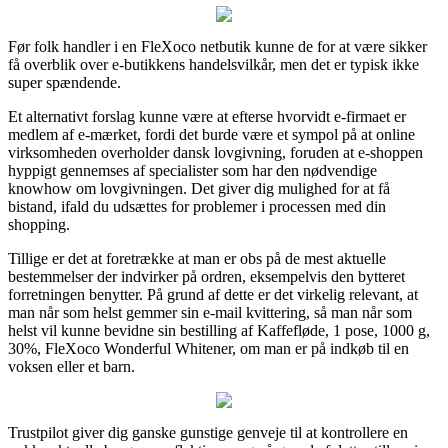
Før folk handler i en FleXoco netbutik kunne de for at være sikker
få overblik over e-butikkens handelsvilkår, men det er typisk ikke
super spændende.
Et alternativt forslag kunne være at efterse hvorvidt e-firmaet er
medlem af e-mærket, fordi det burde være et sympol på at online
virksomheden overholder dansk lovgivning, foruden at e-shoppen
hyppigt gennemses af specialister som har den nødvendige
knowhow om lovgivningen. Det giver dig mulighed for at få
bistand, ifald du udsættes for problemer i processen med din
shopping.
Tillige er det at foretrække at man er obs på de mest aktuelle
bestemmelser der indvirker på ordren, eksempelvis den bytteret
forretningen benytter. På grund af dette er det virkelig relevant, at
man når som helst gemmer sin e-mail kvittering, så man når som
helst vil kunne bevidne sin bestilling af Kaffefløde, 1 pose, 1000 g,
30%, FleXoco Wonderful Whitener, om man er på indkøb til en
voksen eller et barn.
Trustpilot giver dig ganske gunstige genveje til at kontrollere en