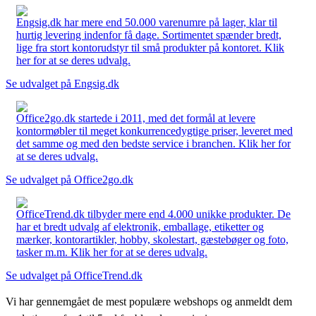
Engsig.dk har mere end 50.000 varenumre på lager, klar til
hurtig levering indenfor få dage. Sortimentet spænder bredt,
lige fra stort kontorudstyr til små produkter på kontoret. Klik
her for at se deres udvalg.
Se udvalget på Engsig.dk
Office2go.dk startede i 2011, med det formål at levere
kontormøbler til meget konkurrencedygtige priser, leveret med
det samme og med den bedste service i branchen. Klik her for
at se deres udvalg.
Se udvalget på Office2go.dk
OfficeTrend.dk tilbyder mere end 4.000 unikke produkter. De
har et bredt udvalg af elektronik, emballage, etiketter og
mærker, kontorartikler, hobby, skolestart, gæstebøger og foto,
tasker m.m. Klik her for at se deres udvalg.
Se udvalget på OfficeTrend.dk
Vi har gennemgået de mest populære webshops og anmeldt dem