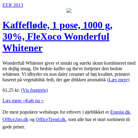
EER 2013
Kaffefløde, 1 pose, 1000 g,
30%, FleXoco Wonderful
Whitener
Wonderfull Whitener giver et smukt og stærkt skum kombineret med
en dejlig smag. De bedste kaffer og the'er fortjener den bedste
whitener. Vi tilbyder en non dairy creamer af høj kvalitet, primært
baseret på vegetabilsk fedt, der gør drikken aromatisk
(Læs mere)
61.25
kr.
(Vis fragtpris)
Læs mere »
Køb nu »
De mest populære webshops for erhverv i øjeblikket er
Engsig.dk
,
Office2go.dk
og
OfficeTrend.dk
, som alle har et stort sortiment til
gode priser.