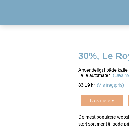
30%, Le Ro
Anvendeligt i både kaffe
i alle automater..
(Læs m
83.19
kr.
(Vis fragtpris)
Læs mere »
De mest populære websho
stort sortiment til gode pr