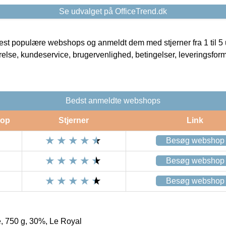
Se udvalget på OfficeTrend.dk
t populære webshops og anmeldt dem med stjerner fra 1 til 5 ud
rrelse, kundeservice, brugervenlighed, betingelser, leveringsfor
Bedst anmeldte webshops
op
Stjerner
Link
Besøg webshop
Besøg webshop
Besøg webshop
e, 750 g, 30%, Le Royal