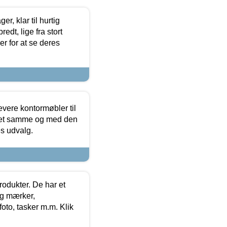
, klar til hurtig
edt, lige fra stort
er for at se deres
evere kontormøbler til
 det samme og med den
es udvalg.
rodukter. De har et
og mærker,
foto, tasker m.m. Klik