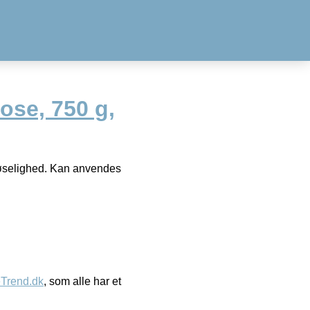
pose, 750 g,
pløselighed. Kan anvendes
eTrend.dk
, som alle har et