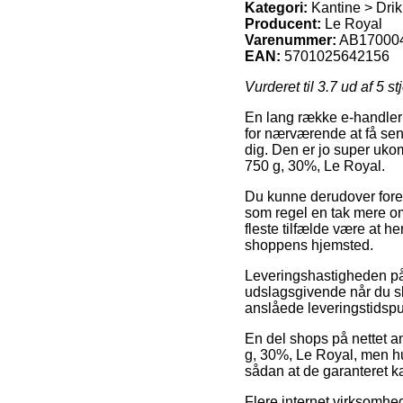
Kategori:
Kantine > Dri
Producent:
Le Royal
Varenummer:
AB17000
EAN:
5701025642156
Vurderet til
3.7
ud af 5 st
En lang række e-handler 
for nærværende at få sen
dig. Den er jo super ukomp
750 g, 30%, Le Royal.
Du kunne derudover foretræ
som regel en tak mere omk
fleste tilfælde være at h
shoppens hjemsted.
Leveringshastigheden på 
udslagsgivende når du ska
anslåede leveringstidspu
En del shops på nettet a
g, 30%, Le Royal, men hus
sådan at de garanteret kan
Flere internet virksomhed