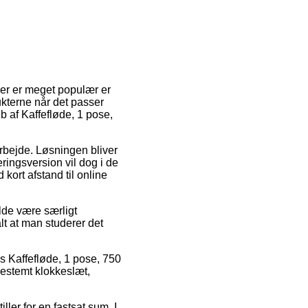
der er meget populær er
kterne når det passer
øb af Kaffefløde, 1 pose,
 arbejde. Løsningen bliver
ringsversion vil dog i de
kort afstand til online
lde være særligt
lt at man studerer det
s Kaffefløde, 1 pose, 750
bestemt klokkeslæt,
ler for en fastsat sum. I