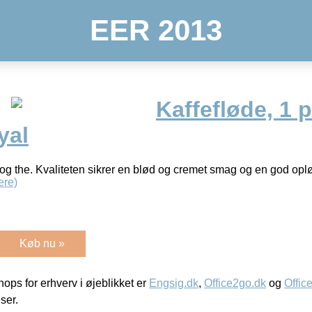
EER 2013
Kaffefløde, 1 
yal
 og the. Kvaliteten sikrer en blød og cremet smag og en god o
ere)
Køb nu »
ps for erhverv i øjeblikket er
Engsig.dk
,
Office2go.dk
og
Offic
iser.