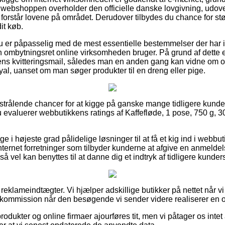
e webshoppen overholder den officielle danske lovgivning, udover
som forstår lovene på området. Derudover tilbydes du chance for st
it køb.
t du er påpasselig med de mest essentielle bestemmelser der har 
 ombytningsret online virksomheden bruger. På grund af dette er
ns kvitteringsmail, således man en anden gang kan vidne om or
al, uanset om man søger produkter til en dreng eller pige.
e strålende chancer for at kigge på ganske mange tidligere kund
u evaluerer webbutikkens ratings af Kaffefløde, 1 pose, 750 g, 3
ge i højeste grad pålidelige løsninger til at få et kig ind i webb
nternet forretninger som tilbyder kunderne at afgive en anmeldel
å vel kan benyttes til at danne dig et indtryk af tidligere kunder
 reklameindtægter. Vi hjælper adskillige butikker på nettet når v
 kommission når den besøgende vi sender videre realiserer en o
odukter og online firmaer ajourføres tit, men vi påtager os intet 