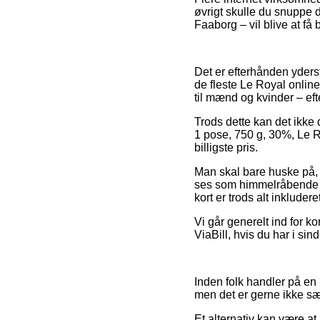
øvrigt skulle du snuppe d
Faaborg – vil blive at få 
Det er efterhånden yderst
de fleste Le Royal online 
til mænd og kvinder – eft
Trods dette kan det ikke 
1 pose, 750 g, 30%, Le Ro
billigste pris.
Man skal bare huske på, a
ses som himmelråbende for
kort er trods alt inklude
Vi går generelt ind for k
ViaBill, hvis du har i si
Inden folk handler på e
men det er gerne ikke sæ
Et alternativ kan være a