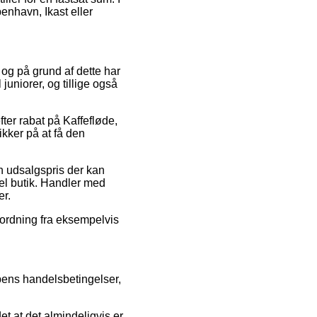
enhavn, Ikast eller
, og på grund af dette har
juniorer, og tillige også
fter rabat på Kaffefløde,
ikker på at få den
en udsalgspris der kan
del butik. Handler med
er.
sordning fra eksempelvis
pens handelsbetingelser,
t at det almindeligvis er