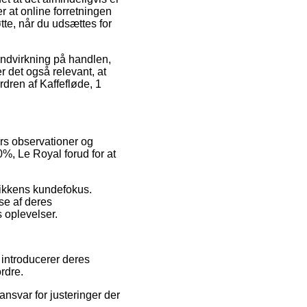
 at online forretningen
øtte, når du udsættes for
indvirkning på handlen,
 det også relevant, at
dren af Kaffefløde, 1
ers observationer og
0%, Le Royal forud for at
utikkens kundefokus.
se af deres
s oplevelser.
i introducerer deres
rdre.
ansvar for justeringer der