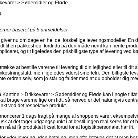
kkevarer > Sødemidler og Fløde
4
jerner baseret på
5
anmeldelser
giver nu om dage en hel del forskellige leveringsmodeller. En 
dt til en pakkeshop, fordi du på den måde nemt kan hente produ
liceret, og tit ligeledes den prisbilligste type af levering ved k
kke at bestille varerne til levering til din lejlighed eller til dit
ostningsfuld, men ligeledes yderst smertefri. Den billigste leve
ente ordren selv, som jo står og falder med at du opholder dig med 
Kantine > Drikkevarer > Sødemidler og Fløde kan i nogle tilfæ
l bruge varerne lige om lidt, så herved er det naturligvis centra
nkt ved det respektive produkt.
nnoncerer 1 dags fragt på mange af shoppens varer, eksempelvi
k at det tager udgangspunkt i at bestillingen realiseres før et 
 nå at få produktet fikset forud for at logistikpersonalet har fri.
er yder levering uden betaling, men ofte kræves det at man bestil