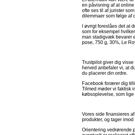
en påvisning af at onlin
ofte ses til af jurister 
dilemmaer som følge af d
I øvrigt foreslåes det a
som for eksempel hvilken
man stadigvæk bevarer e
pose, 750 g, 30%, Le Roy
Trustpilot giver dig viss
herved anbefaler vi, at d
du placerer din ordre.
Facebook forærer dig tilli
Tilmed møder vi faktisk i
købsoplevelse, som lige s
Vores side finansieres af
produkter, og tager imod
Orientering vedrørende pr