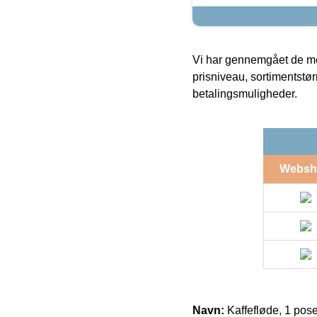
Vi har gennemgået de mes
prisniveau, sortimentstø
betalingsmuligheder.
Websh
Navn:
Kaffefløde, 1 pos