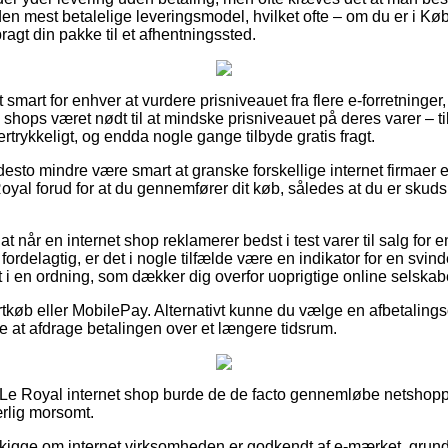
en mest betalelige leveringsmodel, hvilket ofte – om du er i Køb
bragt din pakke til et afhentningssted.
 smart for enhver at vurdere prisniveauet fra flere e-forretninger
shops været nødt til at mindske prisniveauet på deres varer – til 
ertrykkeligt, og endda nogle gange tilbyde gratis fragt.
desto mindre være smart at granske forskellige internet firmaer e
yal forud for at du gennemfører dit køb, således at du er skuds
t når en internet shop reklamerer bedst i test varer til salg for 
delagtig, er det i nogle tilfælde være en indikator for en svin
ret i en ordning, som dækker dig overfor uoprigtige online selskab
ortkøb eller MobilePay. Alternativt kunne du vælge en afbetaling
nde at afdrage betalingen over et længere tidsrum.
n Le Royal internet shop burde de de facto gennemløbe netshop
rlig morsomt.
t kigge om internet virksomheden er godkendt af e-mærket, grunde