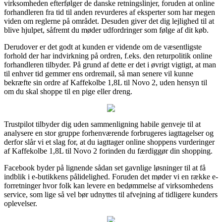
virksomheden efterfølger de danske retningslinjer, foruden at online
forhandleren fra tid til anden revurderes af eksperter som har megen
viden om reglerne på området. Desuden giver det dig lejlighed til at
blive hjulpet, såfremt du møder udfordringer som følge af dit køb.
Derudover er det godt at kunden er vidende om de væsentligste
forhold der har indvirkning på ordren, f.eks. den returpolitik online
forhandleren tilbyder. På grund af dette er det i øvrigt vigtigt, at man
til enhver tid gemmer ens ordremail, så man senere vil kunne
bekræfte sin ordre af Kaffekolbe 1,8L til Novo 2, uden hensyn til
om du skal shoppe til en pige eller dreng.
Trustpilot tilbyder dig uden sammenligning habile genveje til at
analysere en stor gruppe forhenværende forbrugeres iagttagelser og
derfor slår vi et slag for, at du iagttager online shoppens vurderinger
af Kaffekolbe 1,8L til Novo 2 forinden du færdiggør din shopping.
Facebook byder på lignende sådan set gavnlige løsninger til at få
indblik i e-butikkens pålidelighed. Foruden det møder vi en række e-
forretninger hvor folk kan levere en bedømmelse af virksomhedens
service, som lige så vel bør udnyttes til afvejning af tidligere kunders
oplevelser.