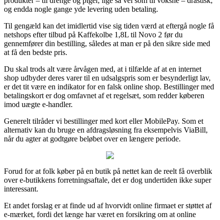
produkter – til drenge og piger, lige så vel som til voksne – drastisk,
og endda nogle gange yde levering uden betaling.
Til gengæld kan det imidlertid vise sig tiden værd at eftergå nogle få
netshops efter tilbud på Kaffekolbe 1,8L til Novo 2 før du
gennemfører din bestilling, således at man er på den sikre side med
at få den bedste pris.
Du skal trods alt være årvågen med, at i tilfælde af at en internet
shop udbyder deres varer til en udsalgspris som er besynderligt lav,
er det tit være en indikator for en falsk online shop. Bestillinger med
betalingskort er dog omfavnet af et regelsæt, som redder køberen
imod uægte e-handler.
Generelt tilråder vi bestillinger med kort eller MobilePay. Som et
alternativ kan du bruge en afdragsløsning fra eksempelvis ViaBill,
når du agter at godtgøre beløbet over en længere periode.
Forud for at folk køber på en butik på nettet kan de reelt få overblik
over e-butikkens forretningsaftale, det er dog undertiden ikke super
interessant.
Et andet forslag er at finde ud af hvorvidt online firmaet er støttet af
e-mærket, fordi det længe har været en forsikring om at online