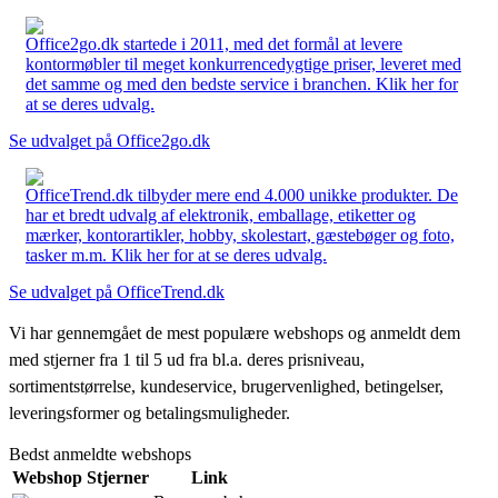
Office2go.dk startede i 2011, med det formål at levere
kontormøbler til meget konkurrencedygtige priser, leveret med
det samme og med den bedste service i branchen. Klik her for
at se deres udvalg.
Se udvalget på Office2go.dk
OfficeTrend.dk tilbyder mere end 4.000 unikke produkter. De
har et bredt udvalg af elektronik, emballage, etiketter og
mærker, kontorartikler, hobby, skolestart, gæstebøger og foto,
tasker m.m. Klik her for at se deres udvalg.
Se udvalget på OfficeTrend.dk
Vi har gennemgået de mest populære webshops og anmeldt dem
med stjerner fra 1 til 5 ud fra bl.a. deres prisniveau,
sortimentstørrelse, kundeservice, brugervenlighed, betingelser,
leveringsformer og betalingsmuligheder.
Bedst anmeldte webshops
Webshop
Stjerner
Link