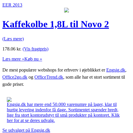
EER 2013
Kaffekolbe 1,8L til Novo 2
(Læs mere)
178.06
kr.
(Vis fragtpris)
Læs mere »
Køb nu »
De mest populære webshops for erhverv i øjeblikket er
Engsig.dk
,
Office2go.dk
og
OfficeTrend.dk
, som alle har et stort sortiment til
gode priser.
Engsig.dk har mere end 50.000 varenumre på lager, klar til
hurtig levering indenfor få dage. Sortimentet spænder bredt,
lige fra stort kontorudstyr til små produkter på kontoret. Klik
her for at se deres udvalg.
Se udvalget på Engsig.dk