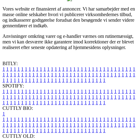
Vores website er finansieret af annoncer. Vi har samarbejder med en
masse online selskaber hvori vi publicerer virksomhedernes tilbud,
og indkasserer godtgørelse forudsat den besøgende vi sender videre
gennemfører et indkøb.
Anvisninger omkring varer og e-handler værnes om rutinemæssigt,
men vi kan desværre ikke garantere imod korrektioner der er blevet
realiseret efter seneste opdatering af hjemmesidens oplysninger.
BITLY:
1
1
1
1
1
1
1
1
1
1
1
1
1
1
1
1
1
1
1
1
1
1
1
1
1
1
1
1
1
1
1
1
1
1
1
1
1
1
1
1
1
1
1
1
1
1
1
1
1
1
1
1
1
1
1
1
1
1
1
1
1
1
1
1
1
1
1
1
1
1
1
1
1
1
1
1
1
1
1
1
1
1
1
1
1
1
1
1
1
1
1
1
1
1
1
1
1
1
1
1
SPOTIFY:
1
1
1
1
1
1
1
1
1
1
1
1
1
1
1
1
1
1
1
1
1
1
1
1
1
1
1
1
1
1
1
1
1
1
1
1
1
1
1
1
1
1
1
1
1
1
1
1
1
1
1
1
1
1
1
1
1
1
1
1
1
1
1
1
1
1
1
1
1
1
1
1
1
1
1
1
1
1
1
1
1
1
1
1
1
1
1
1
1
1
1
1
1
1
1
1
1
1
1
1
CUTTLY BIO:
1
1
1
1
1
1
1
1
1
1
1
1
1
1
1
1
1
1
1
1
1
1
1
1
1
1
1
1
1
1
1
1
1
1
1
1
1
1
1
1
1
1
1
1
1
1
1
1
1
1
1
1
1
1
1
1
1
1
1
1
1
1
1
1
1
1
1
1
1
1
1
1
1
1
1
1
1
1
1
1
1
1
1
1
1
1
1
1
1
1
1
1
1
1
1
1
1
1
1
1
1
CUTTLY OLD: