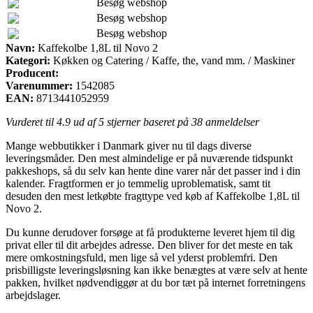
Besøg webshop
Besøg webshop
Besøg webshop
Navn:
Kaffekolbe 1,8L til Novo 2
Kategori:
Køkken og Catering / Kaffe, the, vand mm. / Maskiner
Producent:
Varenummer:
1542085
EAN:
8713441052959
Vurderet til
4.9
ud af 5 stjerner baseret på
38
anmeldelser
Mange webbutikker i Danmark giver nu til dags diverse
leveringsmåder. Den mest almindelige er på nuværende tidspunkt
pakkeshops, så du selv kan hente dine varer når det passer ind i din
kalender. Fragtformen er jo temmelig uproblematisk, samt tit
desuden den mest letkøbte fragttype ved køb af Kaffekolbe 1,8L til
Novo 2.
Du kunne derudover forsøge at få produkterne leveret hjem til dig
privat eller til dit arbejdes adresse. Den bliver for det meste en tak
mere omkostningsfuld, men lige så vel yderst problemfri. Den
prisbilligste leveringsløsning kan ikke benægtes at være selv at hente
pakken, hvilket nødvendiggør at du bor tæt på internet forretningens
arbejdslager.