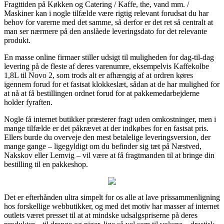
Fragttiden på Køkken og Catering / Kaffe, the, vand mm. /
Maskiner kan i nogle tilfælde være rigtig relevant forudsat du har
behov for varerne med det samme, så derfor er det ret så centralt at
man ser nærmere på den anslåede leveringsdato for det relevante
produkt.
En masse online firmaer stiller udsigt til muligheden for dag-til-dag
levering på de fleste af deres varenumre, eksempelvis Kaffekolbe
1,8L til Novo 2, som trods alt er afhængig af at ordren køres
igennem forud for et fastsat klokkeslæt, sådan at de har mulighed for
at nå at få bestillingen ordnet forud for at pakkemedarbejderne
holder fyraften.
Nogle få internet butikker præsterer fragt uden omkostninger, men i
mange tilfælde er det påkrævet at der indkøbes for en fastsat pris.
Ellers burde du overveje den mest betalelige leveringsversion, der
mange gange – ligegyldigt om du befinder sig tæt på Næstved,
Nakskov eller Lemvig – vil være at få fragtmanden til at bringe din
bestilling til en pakkeshop.
Det er efterhånden ultra simpelt for os alle at lave prissammenligning
hos forskellige webbutikker, og med det motiv har masser af internet
outlets været presset til at at mindske udsalgspriserne på deres