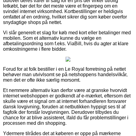
udlover deres varer til salg for en pris der virker utrolig
letkøbt, bør det for det meste være et fingerpeg om en
svindel internet virksomhed. Kortbestillinger er heldigvis
omfattet af en ordning, hvilket sikrer dig som køber overfor
snydagtige shops på nettet.
Vi slår generelt et slag for køb med kort eller betalinger med
mobilen. Som et alternativ kunne du vælge en
afbetalingsordning som f.eks. ViaBill, hvis du agter at klare
omkostningerne i flere bidder.
Forud for at folk bestiller i en Le Royal forretning på nettet
behøver man utvivlsomt se på netshoppens handelsvilkår,
men det er ofte ikke særlig morsomt.
Et nemmere alternativ kan derfor være at granske hvorvidt
internet webshoppen er godkendt af e-mærket, eftersom det
skulle være et signal om at internet forhandleren forsvarer
dansk lovgivning, foruden at netbutikken hyppigt ses til af
fagfolk der forstår lovgivningen. Derudover tilbydes du
chance for at blive assisteret, ifald du får problemstillinger i
processen med din shopping.
Ydermere tilrådes det at køberen er oppe på mærkerne