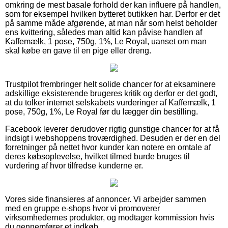
omkring de mest basale forhold der kan influere på handlen,
som for eksempel hvilken bytteret butikken har. Derfor er det
på samme måde afgørende, at man når som helst beholder
ens kvittering, således man altid kan påvise handlen af
Kaffemælk, 1 pose, 750g, 1%, Le Royal, uanset om man
skal købe en gave til en pige eller dreng.
Trustpilot frembringer helt solide chancer for at eksaminere
adskillige eksisterende brugeres kritik og derfor er det godt,
at du tolker internet selskabets vurderinger af Kaffemælk, 1
pose, 750g, 1%, Le Royal før du lægger din bestilling.
Facebook leverer derudover rigtig gunstige chancer for at få
indsigt i webshoppens troværdighed. Desuden er der en del
forretninger på nettet hvor kunder kan notere en omtale af
deres købsoplevelse, hvilket tilmed burde bruges til
vurdering af hvor tilfredse kunderne er.
Vores side finansieres af annoncer. Vi arbejder sammen
med en gruppe e-shops hvor vi promoverer
virksomhedernes produkter, og modtager kommission hvis
du gennemfører et indkøb.