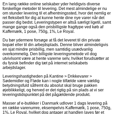
En lang række online selskaber yder heldigvis diverse
forskellige metoder til levering. Det mest almindelige er nu
om stunder levering til et afhentningssted, hvor det nemlig er
ret fleksibelt for dig at kunne hente dine nye varer når det
passer dig bedst. Leveringstypen er altså særligt ligetil, samt
mange gange også den prisbilligste fragttype ved køb af
Kaffemælk, 1 pose, 750g, 1%, Le Royal.
Du bør ydermere forsøge at få det leveret til din private
bopæl eller til din arbejdsplads. Denne bliver almindeligvis
en sjat mindre prisbillig, men samtidig usædvanlig
overkommelig. Den billigste leveringsmetode vil dog
utvivlsomt være at hente varerne selv, hvilket forudsætter at
du fysisk befinder dig tæt på internet selskabets
arbejdslager.
Leveringshastigheden på Kantine > Drikkevarer >
Sødemidler og Fløde kan i nogle tilfælde være vældig
betydningsfuld såfremt du absolut skal bruge pakken
øjeblikkeligt, og herved er det rigtig på sin plads at vi ser
leveringstidspunktet på det pågældende produkt.
Masser af e-butikker i Danmark udlover 1 dags levering på
en række varenumre, eksempelvis Kaffemælk, 1 pose, 750g,
1%, Le Royal, hvilket dog antager at handlen laves før et