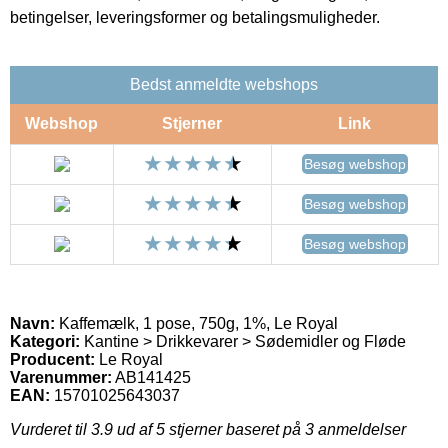
betingelser, leveringsformer og betalingsmuligheder.
Bedst anmeldte webshops
Webshop
Stjerner
Link
Besøg webshop
Besøg webshop
Besøg webshop
Navn:
Kaffemælk, 1 pose, 750g, 1%, Le Royal
Kategori:
Kantine > Drikkevarer > Sødemidler og Fløde
Producent:
Le Royal
Varenummer:
AB141425
EAN:
15701025643037
Vurderet til
3.9
ud af 5 stjerner baseret på
3
anmeldelser