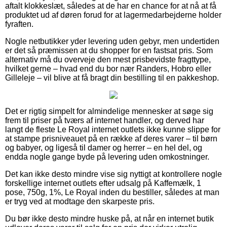
aftalt klokkeslæt, således at de har en chance for at nå at få
produktet ud af døren forud for at lagermedarbejderne holder
fyraften.
Nogle netbutikker yder levering uden gebyr, men undertiden
er det så præmissen at du shopper for en fastsat pris. Som
alternativ må du overveje den mest prisbevidste fragttype,
hvilket gerne – hvad end du bor nær Randers, Hobro eller
Gilleleje – vil blive at få bragt din bestilling til en pakkeshop.
Det er rigtig simpelt for almindelige mennesker at søge sig
frem til priser på tværs af internet handler, og derved har
langt de fleste Le Royal internet outlets ikke kunne slippe for
at stampe prisniveauet på en række af deres varer – til børn
og babyer, og ligeså til damer og herrer – en hel del, og
endda nogle gange byde på levering uden omkostninger.
Det kan ikke desto mindre vise sig nyttigt at kontrollere nogle
forskellige internet outlets efter udsalg på Kaffemælk, 1
pose, 750g, 1%, Le Royal inden du bestiller, således at man
er tryg ved at modtage den skarpeste pris.
Du bør ikke desto mindre huske på, at når en internet butik