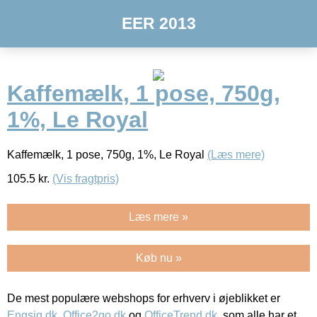
EER 2013
Kaffemælk, 1 pose, 750g,
1%, Le Royal
Kaffemælk, 1 pose, 750g, 1%, Le Royal
(Læs mere)
105.5
kr.
(Vis fragtpris)
Læs mere »
Køb nu »
De mest populære webshops for erhverv i øjeblikket er
Engsig.dk
,
Office2go.dk
og
OfficeTrend.dk
, som alle har et