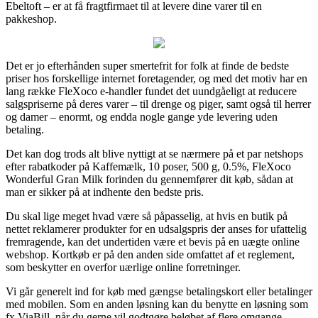
Ebeltoft – er at få fragtfirmaet til at levere dine varer til en
pakkeshop.
Det er jo efterhånden super smertefrit for folk at finde de bedste
priser hos forskellige internet foretagender, og med det motiv har en
lang række FleXoco e-handler fundet det uundgåeligt at reducere
salgspriserne på deres varer – til drenge og piger, samt også til herrer
og damer – enormt, og endda nogle gange yde levering uden
betaling.
Det kan dog trods alt blive nyttigt at se nærmere på et par netshops
efter rabatkoder på Kaffemælk, 10 poser, 500 g, 0.5%, FleXoco
Wonderful Gran Milk forinden du gennemfører dit køb, sådan at
man er sikker på at indhente den bedste pris.
Du skal lige meget hvad være så påpasselig, at hvis en butik på
nettet reklamerer produkter for en udsalgspris der anses for ufattelig
fremragende, kan det undertiden være et bevis på en uægte online
webshop. Kortkøb er på den anden side omfattet af et reglement,
som beskytter en overfor uærlige online forretninger.
Vi går generelt ind for køb med gængse betalingskort eller betalinger
med mobilen. Som en anden løsning kan du benytte en løsning som
fx ViaBill, når du gerne vil godtgøre beløbet af flere omgange.