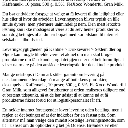
Kaffemælk, 10 poser, 500 g, 0.5%, FleXoco Wonderful Gran Milk.
Du bør endvidere forsøge at vælge at få leveret til din lejlighed eller
hus eller til hvor du arbejder. Leveringstypen bliver typisk en lille
smule dyrere, men ydermere ualmindeligt nem. Den mest letkøbte
løsning kan ikke modsiges at være at du selv henter produkterne,
som dog betinges af at du har bopæl med kort afstand til internet
selskabets tilholdssted.
Leveringsdygtigheden på Kantine > Drikkevarer > Sødemidler og
Fløde kan i nogle tilfælde være ret aktuel om man skal bruge
produkterne om få sekunder, og i det øjemed er det helt fornuftigt at
vi ser nærmere på den anslåede leveringstid for det aktuelle produkt.
Mange netshops i Danmark stiller garanti om levering på
næstkommende hverdag på mange af butikkens produkter,
eksempelvis Kaffemælk, 10 poser, 500 g, 0.5%, FleXoco Wonderful
Gran Milk, som alligevel forudsætter at orden realiseres tidligere end
et bestemt tidspunkt, så at de har udsigt til at kunne nå at få
produkterne fikset forud for at logistikpersonalet får fri.
En række internet foretagender lover levering uden betaling, men i
reglen er det betinget af at der indkøbes for en fastsat pris. Som
alternativ må man vælge den mindst kostelige leveringsmetode, som
tit – uanset om du opholder sig tæt på Odense, Brønderslev eller