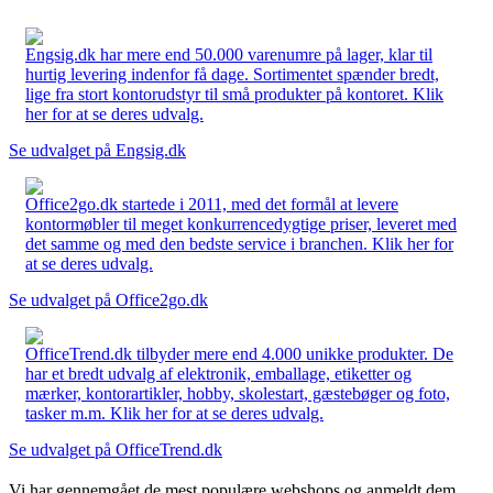
Engsig.dk har mere end 50.000 varenumre på lager, klar til
hurtig levering indenfor få dage. Sortimentet spænder bredt,
lige fra stort kontorudstyr til små produkter på kontoret. Klik
her for at se deres udvalg.
Se udvalget på Engsig.dk
Office2go.dk startede i 2011, med det formål at levere
kontormøbler til meget konkurrencedygtige priser, leveret med
det samme og med den bedste service i branchen. Klik her for
at se deres udvalg.
Se udvalget på Office2go.dk
OfficeTrend.dk tilbyder mere end 4.000 unikke produkter. De
har et bredt udvalg af elektronik, emballage, etiketter og
mærker, kontorartikler, hobby, skolestart, gæstebøger og foto,
tasker m.m. Klik her for at se deres udvalg.
Se udvalget på OfficeTrend.dk
Vi har gennemgået de mest populære webshops og anmeldt dem