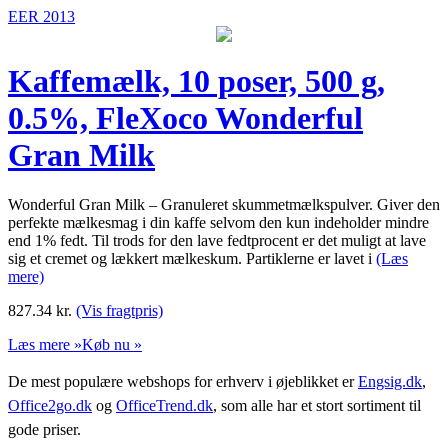
EER 2013
Kaffemælk, 10 poser, 500 g,
0.5%, FleXoco Wonderful
Gran Milk
Wonderful Gran Milk – Granuleret skummetmælkspulver. Giver den
perfekte mælkesmag i din kaffe selvom den kun indeholder mindre
end 1% fedt. Til trods for den lave fedtprocent er det muligt at lave
sig et cremet og lækkert mælkeskum. Partiklerne er lavet i
(Læs
mere)
827.34
kr.
(Vis fragtpris)
Læs mere »
Køb nu »
De mest populære webshops for erhverv i øjeblikket er
Engsig.dk
,
Office2go.dk
og
OfficeTrend.dk
, som alle har et stort sortiment til
gode priser.