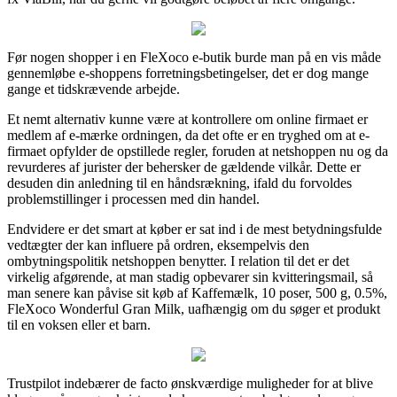
Før nogen shopper i en FleXoco e-butik burde man på en vis måde
gennemløbe e-shoppens forretningsbetingelser, det er dog mange
gange et tidskrævende arbejde.
Et nemt alternativ kunne være at kontrollere om online firmaet er
medlem af e-mærke ordningen, da det ofte er en tryghed om at e-
firmaet opfylder de opstillede regler, foruden at netshoppen nu og da
revurderes af jurister der behersker de gældende vilkår. Dette er
desuden din anledning til en håndsrækning, ifald du forvoldes
problemstillinger i processen med din handel.
Endvidere er det smart at køber er sat ind i de mest betydningsfulde
vedtægter der kan influere på ordren, eksempelvis den
ombytningspolitik netshoppen benytter. I relation til det er det
virkelig afgørende, at man stadig opbevarer sin kvitteringsmail, så
man senere kan påvise sit køb af Kaffemælk, 10 poser, 500 g, 0.5%,
FleXoco Wonderful Gran Milk, uafhængig om du søger et produkt
til en voksen eller et barn.
Trustpilot indebærer de facto ønskværdige muligheder for at blive