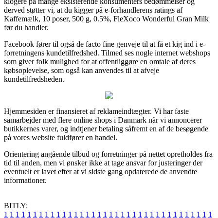
klogere på mange eksisterende konsumenters bedømmelser og
derved støtter vi, at du kigger på e-forhandlerens ratings af
Kaffemælk, 10 poser, 500 g, 0.5%, FleXoco Wonderful Gran Milk
før du handler.
Facebook fører til også de facto fine genveje til at få et kig ind i e-
forretningens kundetilfredshed. Tilmed ses nogle internet webshops
som giver folk mulighed for at offentliggøre en omtale af deres
købsoplevelse, som også kan anvendes til at afveje
kundetilfredsheden.
Hjemmesiden er finansieret af reklameindtægter. Vi har faste
samarbejder med flere online shops i Danmark når vi annoncerer
butikkernes varer, og indtjener betaling såfremt en af de besøgende
på vores website fuldfører en handel.
Orientering angående tilbud og forretninger på nettet opretholdes fra
tid til anden, men vi ønsker ikke at tage ansvar for justeringer der
eventuelt er lavet efter at vi sidste gang opdaterede de anvendte
informationer.
BITLY:
1
1
1
1
1
1
1
1
1
1
1
1
1
1
1
1
1
1
1
1
1
1
1
1
1
1
1
1
1
1
1
1
1
1
1
1