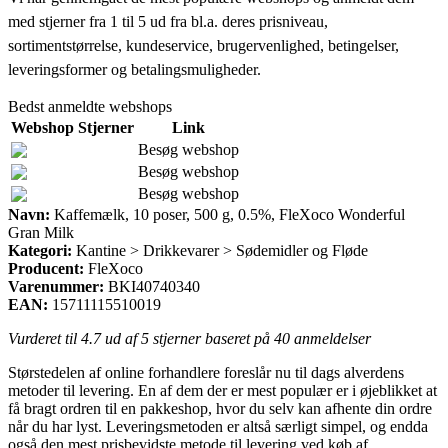
med stjerner fra 1 til 5 ud fra bl.a. deres prisniveau,
sortimentstørrelse, kundeservice, brugervenlighed, betingelser,
leveringsformer og betalingsmuligheder.
Bedst anmeldte webshops
Webshop
Stjerner
Link
Besøg webshop
Besøg webshop
Besøg webshop
Navn:
Kaffemælk, 10 poser, 500 g, 0.5%, FleXoco Wonderful
Gran Milk
Kategori:
Kantine > Drikkevarer > Sødemidler og Fløde
Producent:
FleXoco
Varenummer:
BKI40740340
EAN:
15711115510019
Vurderet til
4.7
ud af 5 stjerner baseret på
40
anmeldelser
Størstedelen af online forhandlere foreslår nu til dags alverdens
metoder til levering. En af dem der er mest populær er i øjeblikket at
få bragt ordren til en pakkeshop, hvor du selv kan afhente din ordre
når du har lyst. Leveringsmetoden er altså særligt simpel, og endda
også den mest prisbevidste metode til levering ved køb af