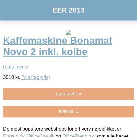
EER 2013
Kaffemaskine Bonamat
Novo 2 inkl. kolbe
(Læs mere)
3010
kr.
(Vis fragtpris)
Læs mere »
Køb nu »
De mest populære webshops for erhverv i øjeblikket er
Engsig.dk
,
Office2go.dk
og
OfficeTrend.dk
, som alle har et