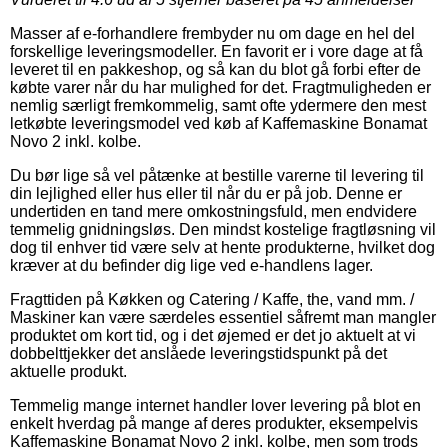
Masser af e-forhandlere frembyder nu om dage en hel del
forskellige leveringsmodeller. En favorit er i vore dage at få
leveret til en pakkeshop, og så kan du blot gå forbi efter de
købte varer når du har mulighed for det. Fragtmuligheden er
nemlig særligt fremkommelig, samt ofte ydermere den mest
letkøbte leveringsmodel ved køb af Kaffemaskine Bonamat
Novo 2 inkl. kolbe.
Du bør lige så vel påtænke at bestille varerne til levering til
din lejlighed eller hus eller til når du er på job. Denne er
undertiden en tand mere omkostningsfuld, men endvidere
temmelig gnidningsløs. Den mindst kostelige fragtløsning vil
dog til enhver tid være selv at hente produkterne, hvilket dog
kræver at du befinder dig lige ved e-handlens lager.
Fragttiden på Køkken og Catering / Kaffe, the, vand mm. /
Maskiner kan være særdeles essentiel såfremt man mangler
produktet om kort tid, og i det øjemed er det jo aktuelt at vi
dobbelttjekker det anslåede leveringstidspunkt på det
aktuelle produkt.
Temmelig mange internet handler lover levering på blot en
enkelt hverdag på mange af deres produkter, eksempelvis
Kaffemaskine Bonamat Novo 2 inkl. kolbe, men som trods