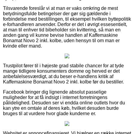
Tilsvarende foreslår vi at man er vaks omkring de mest
betydningsfulde betingelser der gør sig gældende i
forbindelse med bestillingen, til eksempel hvilken byttepolitik
e-forhandleren anvender. Derfor er det i øvrigt essesentielt,
at man til enhver tid bibeholder sin kvittering, så man en
anden gang vil kunne bevise handlen af Kaffemaskine
Bonamat Novo 2 inkl. kolbe, uden hensyn til om man er
kvinde eller mand.
Trustpilot fører til i højeste grad stabile chancer for at tyde
mange tidligere konsumenters domme og herved er det
anbefalelsesværdigt, at du beser e-handlens kritik af
Kaffemaskine Bonamat Novo 2 inkl. kolbe før du bestiller.
Facebook bringer dig lignende absolut passelige
muligheder for at få indsigt i internet forretningens
pålidelighed. Desuden ser vi endda online outlets hvor du
kan ytre en omtale af deres køb, hvilket desuden burde
bruges til at vurdere hvor glade kunderne er.
Websitet er annoncefinansieret. Vi hjælper en række internet