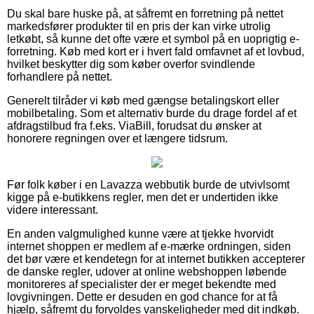
Du skal bare huske på, at såfremt en forretning på nettet
markedsfører produkter til en pris der kan virke utrolig
letkøbt, så kunne det ofte være et symbol på en uoprigtig e-
forretning. Køb med kort er i hvert fald omfavnet af et lovbud,
hvilket beskytter dig som køber overfor svindlende
forhandlere på nettet.
Generelt tilråder vi køb med gængse betalingskort eller
mobilbetaling. Som et alternativ burde du drage fordel af et
afdragstilbud fra f.eks. ViaBill, forudsat du ønsker at
honorere regningen over et længere tidsrum.
Før folk køber i en Lavazza webbutik burde de utvivlsomt
kigge på e-butikkens regler, men det er undertiden ikke
videre interessant.
En anden valgmulighed kunne være at tjekke hvorvidt
internet shoppen er medlem af e-mærke ordningen, siden
det bør være et kendetegn for at internet butikken accepterer
de danske regler, udover at online webshoppen løbende
monitoreres af specialister der er meget bekendte med
lovgivningen. Dette er desuden en god chance for at få
hjælp, såfremt du forvoldes vanskeligheder med dit indkøb.