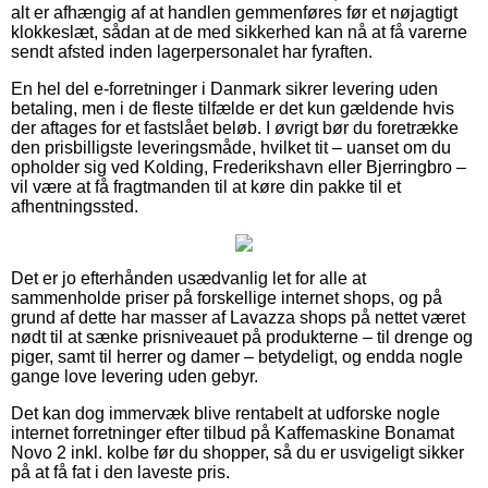
alt er afhængig af at handlen gemmenføres før et nøjagtigt
klokkeslæt, sådan at de med sikkerhed kan nå at få varerne
sendt afsted inden lagerpersonalet har fyraften.
En hel del e-forretninger i Danmark sikrer levering uden
betaling, men i de fleste tilfælde er det kun gældende hvis
der aftages for et fastslået beløb. I øvrigt bør du foretrække
den prisbilligste leveringsmåde, hvilket tit – uanset om du
opholder sig ved Kolding, Frederikshavn eller Bjerringbro –
vil være at få fragtmanden til at køre din pakke til et
afhentningssted.
Det er jo efterhånden usædvanlig let for alle at
sammenholde priser på forskellige internet shops, og på
grund af dette har masser af Lavazza shops på nettet været
nødt til at sænke prisniveauet på produkterne – til drenge og
piger, samt til herrer og damer – betydeligt, og endda nogle
gange love levering uden gebyr.
Det kan dog immervæk blive rentabelt at udforske nogle
internet forretninger efter tilbud på Kaffemaskine Bonamat
Novo 2 inkl. kolbe før du shopper, så du er usvigeligt sikker
på at få fat i den laveste pris.