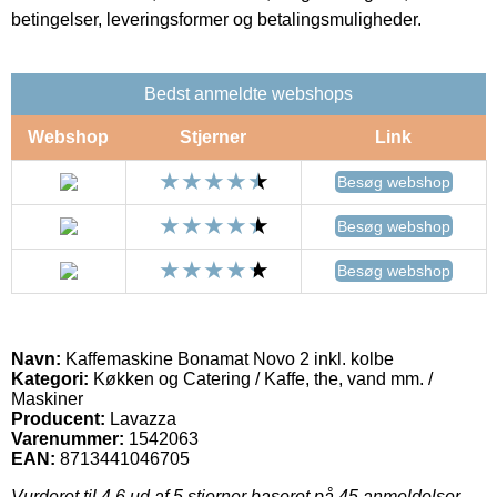
betingelser, leveringsformer og betalingsmuligheder.
Bedst anmeldte webshops
Webshop
Stjerner
Link
Besøg webshop
Besøg webshop
Besøg webshop
Navn:
Kaffemaskine Bonamat Novo 2 inkl. kolbe
Kategori:
Køkken og Catering / Kaffe, the, vand mm. /
Maskiner
Producent:
Lavazza
Varenummer:
1542063
EAN:
8713441046705
Vurderet til
4.6
ud af 5 stjerner baseret på
45
anmeldelser