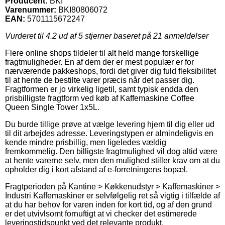
Producent:
BKI
Varenummer:
BKI80806072
EAN:
5701115672247
Vurderet til
4.2
ud af 5 stjerner baseret på
21
anmeldelser
Flere online shops tildeler til alt held mange forskellige
fragtmuligheder. En af dem der er mest populær er for
nærværende pakkeshops, fordi det giver dig fuld fleksibilitet
til at hente de bestilte varer præcis når det passer dig.
Fragtformen er jo virkelig ligetil, samt typisk endda den
prisbilligste fragtform ved køb af Kaffemaskine Coffee
Queen Single Tower 1x5L.
Du burde tillige prøve at vælge levering hjem til dig eller ud
til dit arbejdes adresse. Leveringstypen er almindeligvis en
kende mindre prisbillig, men ligeledes vældig
fremkommelig. Den billigste fragtmulighed vil dog altid være
at hente varerne selv, men den mulighed stiller krav om at du
opholder dig i kort afstand af e-forretningens bopæl.
Fragtperioden på Kantine > Køkkenudstyr > Kaffemaskiner >
Industri Kaffemaskiner er selvfølgelig ret så vigtig i tilfælde af
at du har behov for varen inden for kort tid, og af den grund
er det utvivlsomt fornuftigt at vi checker det estimerede
leveringstidspunkt ved det relevante produkt.