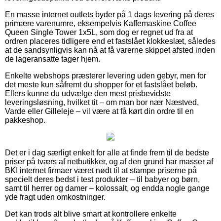
En masse internet outlets byder på 1 dags levering på deres
primære varenumre, eksempelvis Kaffemaskine Coffee
Queen Single Tower 1x5L, som dog er regnet ud fra at
ordren placeres tidligere end et fastslået klokkeslæt, således
at de sandsynligvis kan nå at få varerne skippet afsted inden
de lageransatte tager hjem.
Enkelte webshops præsterer levering uden gebyr, men for
det meste kun såfremt du shopper for et fastslået beløb.
Ellers kunne du udvælge den mest prisbevidste
leveringsløsning, hvilket tit – om man bor nær Næstved,
Varde eller Gilleleje – vil være at få kørt din ordre til en
pakkeshop.
Det er i dag særligt enkelt for alle at finde frem til de bedste
priser på tværs af netbutikker, og af den grund har masser af
BKI internet firmaer været nødt til at stampe priserne på
specielt deres bedst i test produkter – til babyer og børn,
samt til herrer og damer – kolossalt, og endda nogle gange
yde fragt uden omkostninger.
Det kan trods alt blive smart at kontrollere enkelte