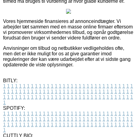
tilmed må bruges til vurdering af hvor glade kunderne er.
Vores hjemmeside finansieres af annonceindtægter. Vi
arbejder tæt sammen med en masse online firmaer eftersom
vi promoverer virksomhedernes tilbud, og opnår godtgørelse
forudsat den bruger vi sender videre fuldfører en ordre.
Anvisninger om tilbud og netbutikker vedligeholdes ofte,
men det er ikke muligt for os at give garantier imod
reguleringer der kan være udarbejdet efter at vi sidste gang
opdaterede de viste oplysninger.
BITLY:
1
1
1
1
1
1
1
1
1
1
1
1
1
1
1
1
1
1
1
1
1
1
1
1
1
1
1
1
1
1
1
1
1
1
1
1
1
1
1
1
1
1
1
1
1
1
1
1
1
1
1
1
1
1
1
1
1
1
1
1
1
1
1
1
1
1
1
1
1
1
1
1
1
1
1
1
1
1
1
1
1
1
1
1
1
1
1
1
1
1
1
1
1
1
1
1
1
1
1
1
SPOTIFY:
1
1
1
1
1
1
1
1
1
1
1
1
1
1
1
1
1
1
1
1
1
1
1
1
1
1
1
1
1
1
1
1
1
1
1
1
1
1
1
1
1
1
1
1
1
1
1
1
1
1
1
1
1
1
1
1
1
1
1
1
1
1
1
1
1
1
1
1
1
1
1
1
1
1
1
1
1
1
1
1
1
1
1
1
1
1
1
1
1
1
1
1
1
1
1
1
1
1
1
1
CUTTLY BIO: