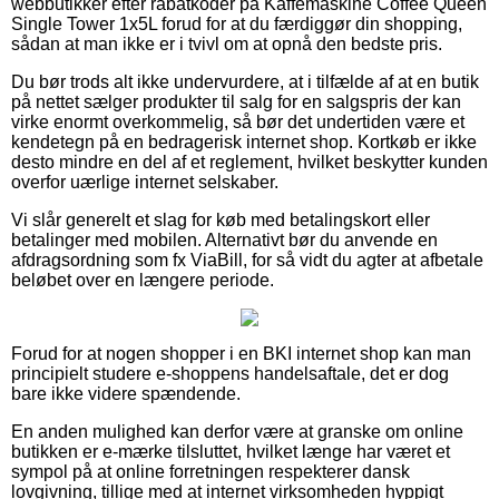
webbutikker efter rabatkoder på Kaffemaskine Coffee Queen
Single Tower 1x5L forud for at du færdiggør din shopping,
sådan at man ikke er i tvivl om at opnå den bedste pris.
Du bør trods alt ikke undervurdere, at i tilfælde af at en butik
på nettet sælger produkter til salg for en salgspris der kan
virke enormt overkommelig, så bør det undertiden være et
kendetegn på en bedragerisk internet shop. Kortkøb er ikke
desto mindre en del af et reglement, hvilket beskytter kunden
overfor uærlige internet selskaber.
Vi slår generelt et slag for køb med betalingskort eller
betalinger med mobilen. Alternativt bør du anvende en
afdragsordning som fx ViaBill, for så vidt du agter at afbetale
beløbet over en længere periode.
Forud for at nogen shopper i en BKI internet shop kan man
principielt studere e-shoppens handelsaftale, det er dog
bare ikke videre spændende.
En anden mulighed kan derfor være at granske om online
butikken er e-mærke tilsluttet, hvilket længe har været et
sympol på at online forretningen respekterer dansk
lovgivning, tillige med at internet virksomheden hyppigt