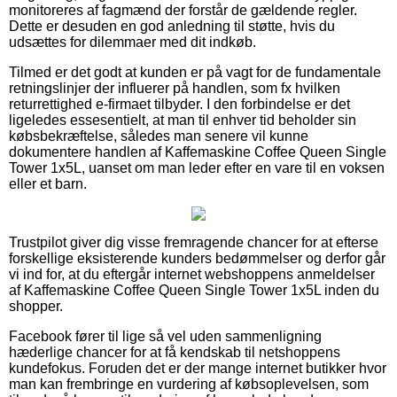
monitoreres af fagmænd der forstår de gældende regler.
Dette er desuden en god anledning til støtte, hvis du
udsættes for dilemmaer med dit indkøb.
Tilmed er det godt at kunden er på vagt for de fundamentale
retningslinjer der influerer på handlen, som fx hvilken
returrettighed e-firmaet tilbyder. I den forbindelse er det
ligeledes essesentielt, at man til enhver tid beholder sin
købsbekræftelse, således man senere vil kunne
dokumentere handlen af Kaffemaskine Coffee Queen Single
Tower 1x5L, uanset om man leder efter en vare til en voksen
eller et barn.
Trustpilot giver dig visse fremragende chancer for at efterse
forskellige eksisterende kunders bedømmelser og derfor går
vi ind for, at du eftergår internet webshoppens anmeldelser
af Kaffemaskine Coffee Queen Single Tower 1x5L inden du
shopper.
Facebook fører til lige så vel uden sammenligning
hæderlige chancer for at få kendskab til netshoppens
kundefokus. Foruden det er der mange internet butikker hvor
man kan frembringe en vurdering af købsoplevelsen, som