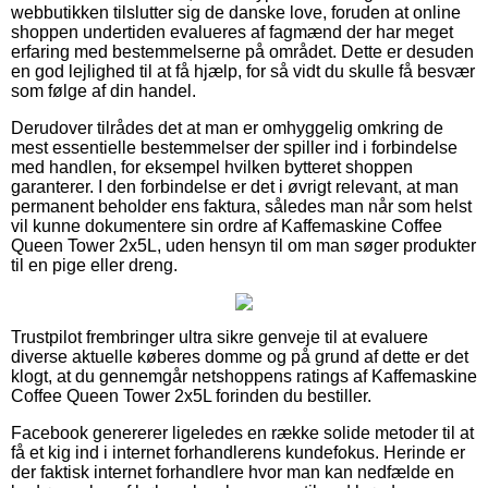
webbutikken tilslutter sig de danske love, foruden at online
shoppen undertiden evalueres af fagmænd der har meget
erfaring med bestemmelserne på området. Dette er desuden
en god lejlighed til at få hjælp, for så vidt du skulle få besvær
som følge af din handel.
Derudover tilrådes det at man er omhyggelig omkring de
mest essentielle bestemmelser der spiller ind i forbindelse
med handlen, for eksempel hvilken bytteret shoppen
garanterer. I den forbindelse er det i øvrigt relevant, at man
permanent beholder ens faktura, således man når som helst
vil kunne dokumentere sin ordre af Kaffemaskine Coffee
Queen Tower 2x5L, uden hensyn til om man søger produkter
til en pige eller dreng.
Trustpilot frembringer ultra sikre genveje til at evaluere
diverse aktuelle køberes domme og på grund af dette er det
klogt, at du gennemgår netshoppens ratings af Kaffemaskine
Coffee Queen Tower 2x5L forinden du bestiller.
Facebook genererer ligeledes en række solide metoder til at
få et kig ind i internet forhandlerens kundefokus. Herinde er
der faktisk internet forhandlere hvor man kan nedfælde en