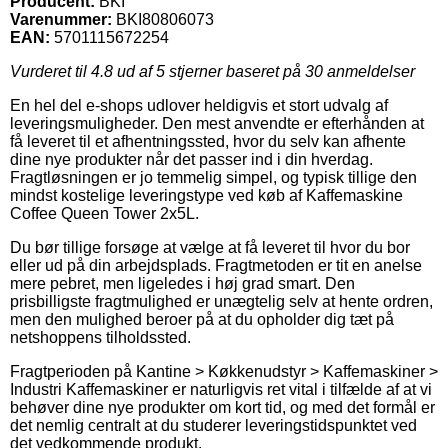
Producent:
BKI
Varenummer:
BKI80806073
EAN:
5701115672254
Vurderet til
4.8
ud af 5 stjerner baseret på
30
anmeldelser
En hel del e-shops udlover heldigvis et stort udvalg af
leveringsmuligheder. Den mest anvendte er efterhånden at
få leveret til et afhentningssted, hvor du selv kan afhente
dine nye produkter når det passer ind i din hverdag.
Fragtløsningen er jo temmelig simpel, og typisk tillige den
mindst kostelige leveringstype ved køb af Kaffemaskine
Coffee Queen Tower 2x5L.
Du bør tillige forsøge at vælge at få leveret til hvor du bor
eller ud på din arbejdsplads. Fragtmetoden er tit en anelse
mere pebret, men ligeledes i høj grad smart. Den
prisbilligste fragtmulighed er unægtelig selv at hente ordren,
men den mulighed beroer på at du opholder dig tæt på
netshoppens tilholdssted.
Fragtperioden på Kantine > Køkkenudstyr > Kaffemaskiner >
Industri Kaffemaskiner er naturligvis ret vital i tilfælde af at vi
behøver dine nye produkter om kort tid, og med det formål er
det nemlig centralt at du studerer leveringstidspunktet ved
det vedkommende produkt.