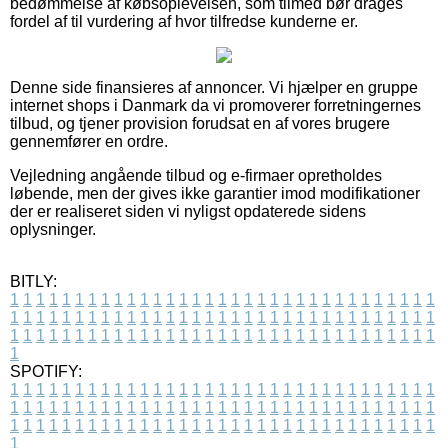
bedømmelse af købsoplevelsen, som tilmed bør drages
fordel af til vurdering af hvor tilfredse kunderne er.
Denne side finansieres af annoncer. Vi hjælper en gruppe
internet shops i Danmark da vi promoverer forretningernes
tilbud, og tjener provision forudsat en af vores brugere
gennemfører en ordre.
Vejledning angående tilbud og e-firmaer opretholdes
løbende, men der gives ikke garantier imod modifikationer
der er realiseret siden vi nyligst opdaterede sidens
oplysninger.
BITLY:
1
1
1
1
1
1
1
1
1
1
1
1
1
1
1
1
1
1
1
1
1
1
1
1
1
1
1
1
1
1
1
1
1
1
1
1
1
1
1
1
1
1
1
1
1
1
1
1
1
1
1
1
1
1
1
1
1
1
1
1
1
1
1
1
1
1
1
1
1
1
1
1
1
1
1
1
1
1
1
1
1
1
1
1
1
1
1
1
1
1
1
1
1
1
1
1
1
1
1
1
SPOTIFY:
1
1
1
1
1
1
1
1
1
1
1
1
1
1
1
1
1
1
1
1
1
1
1
1
1
1
1
1
1
1
1
1
1
1
1
1
1
1
1
1
1
1
1
1
1
1
1
1
1
1
1
1
1
1
1
1
1
1
1
1
1
1
1
1
1
1
1
1
1
1
1
1
1
1
1
1
1
1
1
1
1
1
1
1
1
1
1
1
1
1
1
1
1
1
1
1
1
1
1
1