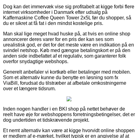
Dog kan det immervæk vise sig profitabelt at kigge forbi flere
internet virksomheder i Danmark efter udsalg på
Kaffemaskine Coffee Queen Tower 2x5L før du shopper, så
du er sikret at få fat i den mindst kostelige pris.
Man skal lige meget hvad huske på, at hvis en online shop
annoncerer deres varer for en pris der kan ses som
urealistisk god, er det for det meste være en indikation på en
svindel netshop. Køb med gængse betalingskort er på den
anden side indbefattet af et regulativ, som garanterer folk
overfor snydagtige webshops.
Generelt anbefaler vi kortkøb eller betalinger med mobilen.
Som et alternativ kunne du benytte en løsning som fx
ViaBill, forudsat du tilstræber at afbetale omkostningerne
over et længere tidsrum.
Inden nogen handler i en BKI shop på nettet behøver de
reelt have øje for webshoppens forretningsbetingelser, det er
dog undertiden et tidskrævende projekt.
Et nemt alternativ kan være at kigge hvorvidt online shoppen
er medlem af e-mærket, hvilket typisk er en angivelse af at