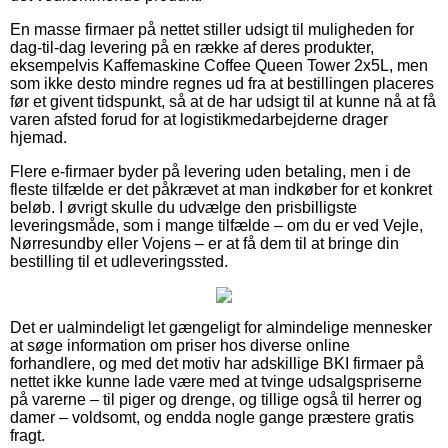
En masse firmaer på nettet stiller udsigt til muligheden for
dag-til-dag levering på en række af deres produkter,
eksempelvis Kaffemaskine Coffee Queen Tower 2x5L, men
som ikke desto mindre regnes ud fra at bestillingen placeres
før et givent tidspunkt, så at de har udsigt til at kunne nå at få
varen afsted forud for at logistikmedarbejderne drager
hjemad.
Flere e-firmaer byder på levering uden betaling, men i de
fleste tilfælde er det påkrævet at man indkøber for et konkret
beløb. I øvrigt skulle du udvælge den prisbilligste
leveringsmåde, som i mange tilfælde – om du er ved Vejle,
Nørresundby eller Vojens – er at få dem til at bringe din
bestilling til et udleveringssted.
Det er ualmindeligt let gængeligt for almindelige mennesker
at søge information om priser hos diverse online
forhandlere, og med det motiv har adskillige BKI firmaer på
nettet ikke kunne lade være med at tvinge udsalgspriserne
på varerne – til piger og drenge, og tillige også til herrer og
damer – voldsomt, og endda nogle gange præstere gratis
fragt.