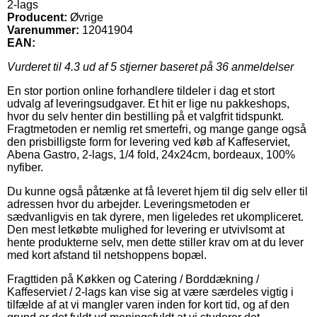
2-lags
Producent:
Øvrige
Varenummer:
12041904
EAN:
Vurderet til
4.3
ud af 5 stjerner baseret på
36
anmeldelser
En stor portion online forhandlere tildeler i dag et stort
udvalg af leveringsudgaver. Et hit er lige nu pakkeshops,
hvor du selv henter din bestilling på et valgfrit tidspunkt.
Fragtmetoden er nemlig ret smertefri, og mange gange også
den prisbilligste form for levering ved køb af Kaffeserviet,
Abena Gastro, 2-lags, 1/4 fold, 24x24cm, bordeaux, 100%
nyfiber.
Du kunne også påtænke at få leveret hjem til dig selv eller til
adressen hvor du arbejder. Leveringsmetoden er
sædvanligvis en tak dyrere, men ligeledes ret ukompliceret.
Den mest letkøbte mulighed for levering er utvivlsomt at
hente produkterne selv, men dette stiller krav om at du lever
med kort afstand til netshoppens bopæl.
Fragttiden på Køkken og Catering / Borddækning /
Kaffeserviet / 2-lags kan vise sig at være særdeles vigtig i
tilfælde af at vi mangler varen inden for kort tid, og af den