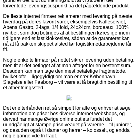
grund er det fuldt ud meningsfuldt at vi studerer det
forventede leveringstidspunkt på det pågældende produkt.
De fleste internet firmaer reklamerer med levering på næste
hverdag på deres favorit varer, eksempelvis Kaffeserviet,
Abena Gastro, 2-lags, 1/4 fold, 24x24cm, bordeaux, 100%
nyfiber, som dog betinges af at bestillingen køres igennem
tidligere end et fast klokkeslæt, sådan at de garanteret kan
nå at få pakken skippet afsted før logistikmedarbejderne får
fri.
Nogle enkelte firmaer på nettet sikrer levering uden betaling,
men tit er det betinget af at man aftager for en bestemt sum.
Desuden kan man tage den mest betalelige fragtmetode,
hvilket ofte – ligegyldigt om man er nær København,
Slagelse eller Faaborg – vil være at få bragt din bestilling til
et afhentningssted.
Det er efterhånden ret så simpelt for alle og enhver at søge
information om priser hos diverse internet webshops, og
derved har mange Øvrige online outlets fundet det
uundgåeligt at stampe prisniveauet på varerne – til juniorer,
og desuden også til damer og herrer – kolossalt, og endda
nogle gange yde fri fragt.