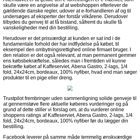
skulle være en angivelse af at webshoppen efterlever de
gældende danske regler, udover at e-forhandleren af og til
undersøges af eksperter der forstår vilkårene. Derudover
tilbydes du genvej til at få bistand, såfremt du skulle få
vanskeligheder med din bestilling.
Herudover er det prisværdigt at kunden er sat ind i de
fundamentale forhold der har indflydelse på købet, til
eksempel den ombytningsrettighed online firmaet bruger. I
den relation er det også relevant, at man permanent gemmer
ens købsbekræftelse, således man i fremtiden vil kunne
bekræfte købet af Kaffeserviet, Abena Gastro, 2-lags, 1/4
fold, 24x24cm, bordeaux, 100% nyfiber, hvad end man søger
produkter til en pige eller dreng.
Trustpilot frembringer uden sammenligning solide genveje til
at gennemstøve flere aktuelle køberes vurderinger og på
grund af dette stiller vi forslag om, at du vurderer online
shoppens ratings af Kaffeserviet, Abena Gastro, 2-lags, 1/4
fold, 24x24cm, bordeaux, 100% nyfiber før du lægger din
bestilling.
Facebook leverer på samme måde temmelig ønskværdige