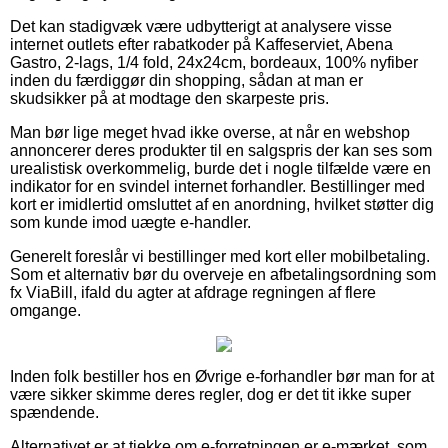
Det kan stadigvæk være udbytterigt at analysere visse
internet outlets efter rabatkoder på Kaffeserviet, Abena
Gastro, 2-lags, 1/4 fold, 24x24cm, bordeaux, 100% nyfiber
inden du færdiggør din shopping, sådan at man er
skudsikker på at modtage den skarpeste pris.
Man bør lige meget hvad ikke overse, at når en webshop
annoncerer deres produkter til en salgspris der kan ses som
urealistisk overkommelig, burde det i nogle tilfælde være en
indikator for en svindel internet forhandler. Bestillinger med
kort er imidlertid omsluttet af en anordning, hvilket støtter dig
som kunde imod uægte e-handler.
Generelt foreslår vi bestillinger med kort eller mobilbetaling.
Som et alternativ bør du overveje en afbetalingsordning som
fx ViaBill, ifald du agter at afdrage regningen af flere
omgange.
Inden folk bestiller hos en Øvrige e-forhandler bør man for at
være sikker skimme deres regler, dog er det tit ikke super
spændende.
Alternativet er at tjekke om e-forretningen er e-mærket, som