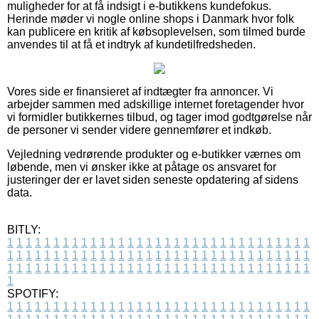
muligheder for at få indsigt i e-butikkens kundefokus.
Herinde møder vi nogle online shops i Danmark hvor folk
kan publicere en kritik af købsoplevelsen, som tilmed burde
anvendes til at få et indtryk af kundetilfredsheden.
Vores side er finansieret af indtægter fra annoncer. Vi
arbejder sammen med adskillige internet foretagender hvor
vi formidler butikkernes tilbud, og tager imod godtgørelse når
de personer vi sender videre gennemfører et indkøb.
Vejledning vedrørende produkter og e-butikker værnes om
løbende, men vi ønsker ikke at påtage os ansvaret for
justeringer der er lavet siden seneste opdatering af sidens
data.
BITLY:
1
1
1
1
1
1
1
1
1
1
1
1
1
1
1
1
1
1
1
1
1
1
1
1
1
1
1
1
1
1
1
1
1
1
1
1
1
1
1
1
1
1
1
1
1
1
1
1
1
1
1
1
1
1
1
1
1
1
1
1
1
1
1
1
1
1
1
1
1
1
1
1
1
1
1
1
1
1
1
1
1
1
1
1
1
1
1
1
1
1
1
1
1
1
1
1
1
1
1
1
SPOTIFY:
1
1
1
1
1
1
1
1
1
1
1
1
1
1
1
1
1
1
1
1
1
1
1
1
1
1
1
1
1
1
1
1
1