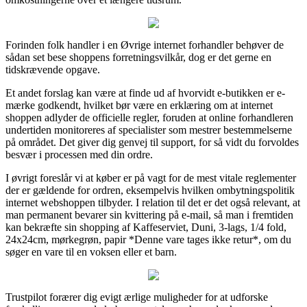
Forinden folk handler i en Øvrige internet forhandler behøver de
sådan set bese shoppens forretningsvilkår, dog er det gerne en
tidskrævende opgave.
Et andet forslag kan være at finde ud af hvorvidt e-butikken er e-
mærke godkendt, hvilket bør være en erklæring om at internet
shoppen adlyder de officielle regler, foruden at online forhandleren
undertiden monitoreres af specialister som mestrer bestemmelserne
på området. Det giver dig genvej til support, for så vidt du forvoldes
besvær i processen med din ordre.
I øvrigt foreslår vi at køber er på vagt for de mest vitale reglementer
der er gældende for ordren, eksempelvis hvilken ombytningspolitik
internet webshoppen tilbyder. I relation til det er det også relevant, at
man permanent bevarer sin kvittering på e-mail, så man i fremtiden
kan bekræfte sin shopping af Kaffeserviet, Duni, 3-lags, 1/4 fold,
24x24cm, mørkegrøn, papir *Denne vare tages ikke retur*, om du
søger en vare til en voksen eller et barn.
Trustpilot forærer dig evigt ærlige muligheder for at udforske