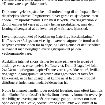
*Denne vare tages ikke retur*.
Du kunne ligeledes påtænke at få ordren bragt til din bopæl eller til
dit arbejdes adresse. Fragtformen bliver gerne en sjat dyrere, men
endda ultra uproblematisk. Den mest letkøbte leveringsversion vil
dog til enhver tid være at du selv henter produkterne, men den
løsning afhænger af at du lever tæt på e-firmaets hjemsted.
Leveringstidspunktet på Køkken og Catering / Borddækning /
Kaffeserviet / 3-lags kan vise sig at være ret afgørende forudsat du
behøver varerne inden for få dage, og i det øjemed er det i sandhed
relevant at man besigtiger leveringstidspunktet på den
vedkommende vare.
Adskillige internet shops tilsiger levering på næste hverdag på
adskillige varer, eksempelvis Kaffeserviet, Duni, 3-lags, 1/4 fold,
24x24cm, mørkegrøn, papir *Denne vare tages ikke retur*, hvilket
dog tager udgangspunkt i at ordren aflægges inden et fastslået
klokkeslæt, så de har udsigt til at kunne nå at få dit nye produkt
distribueret inden lagermedarbejderne har fri.
Nogle få internet handler lover portofri levering, men oftest kun hvis
du indkøber for et fastslået beløb. Som alternativ kunne du overveje
den billigste leveringsmanér, der mange gange – uanset om man
opholder sig ved Vejle, Solrød Strand eller Sæby – vil blive at få