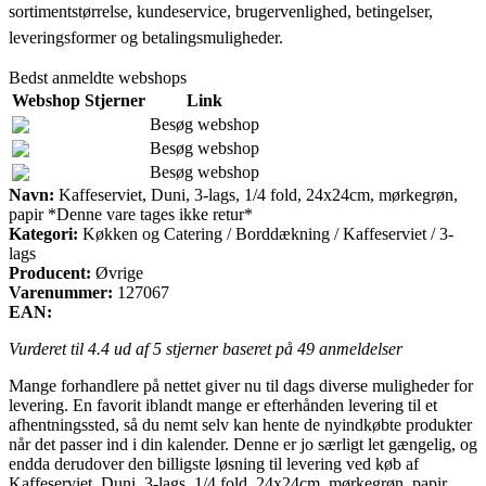
sortimentstørrelse, kundeservice, brugervenlighed, betingelser,
leveringsformer og betalingsmuligheder.
Bedst anmeldte webshops
Webshop
Stjerner
Link
Besøg webshop
Besøg webshop
Besøg webshop
Navn:
Kaffeserviet, Duni, 3-lags, 1/4 fold, 24x24cm, mørkegrøn,
papir *Denne vare tages ikke retur*
Kategori:
Køkken og Catering / Borddækning / Kaffeserviet / 3-
lags
Producent:
Øvrige
Varenummer:
127067
EAN:
Vurderet til
4.4
ud af 5 stjerner baseret på
49
anmeldelser
Mange forhandlere på nettet giver nu til dags diverse muligheder for
levering. En favorit iblandt mange er efterhånden levering til et
afhentningssted, så du nemt selv kan hente de nyindkøbte produkter
når det passer ind i din kalender. Denne er jo særligt let gængelig, og
endda derudover den billigste løsning til levering ved køb af
Kaffeserviet, Duni, 3-lags, 1/4 fold, 24x24cm, mørkegrøn, papir