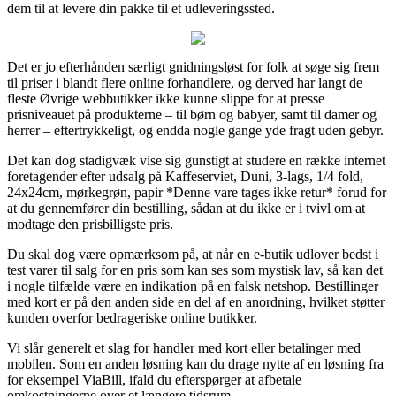
dem til at levere din pakke til et udleveringssted.
Det er jo efterhånden særligt gnidningsløst for folk at søge sig frem
til priser i blandt flere online forhandlere, og derved har langt de
fleste Øvrige webbutikker ikke kunne slippe for at presse
prisniveauet på produkterne – til børn og babyer, samt til damer og
herrer – eftertrykkeligt, og endda nogle gange yde fragt uden gebyr.
Det kan dog stadigvæk vise sig gunstigt at studere en række internet
foretagender efter udsalg på Kaffeserviet, Duni, 3-lags, 1/4 fold,
24x24cm, mørkegrøn, papir *Denne vare tages ikke retur* forud for
at du gennemfører din bestilling, sådan at du ikke er i tvivl om at
modtage den prisbilligste pris.
Du skal dog være opmærksom på, at når en e-butik udlover bedst i
test varer til salg for en pris som kan ses som mystisk lav, så kan det
i nogle tilfælde være en indikation på en falsk netshop. Bestillinger
med kort er på den anden side en del af en anordning, hvilket støtter
kunden overfor bedrageriske online butikker.
Vi slår generelt et slag for handler med kort eller betalinger med
mobilen. Som en anden løsning kan du drage nytte af en løsning fra
for eksempel ViaBill, ifald du efterspørger at afbetale
omkostningerne over et længere tidsrum.