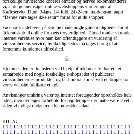
forskellige nuværende køberes omtaler og herved rekommanderer
vi, at du gennemsøger online webshoppens vurderinger af
Kaffeserviet, Duni, 3-lags, 1/4 fold, 24x24cm, mørkegrøn, papir
*Denne vare tages ikke retur* forud for at du shopper.
Facebook indebærer på samme måde nogle gode muligheder for at
få kendskab til online firmaets troværdighed. Tilmed møder vi nogle
internet varehuse hvor man kan offentliggøre en vurdering af
virksomhedens service, hvilket ligeledes må tages i brug til at
fornemme kundernes tilfredshed.
Hjemmesiden er finansieret ved hjælp af reklamer. Vi har et tæt
samarbejde med nogle forskellige e-shops idet vi publicerer
virksomhedernes produkter, og får honorar for så vidt en bruger fra
vores website fuldfører et køb.
Anvisninger omkring varer og internet foretagender opretholdes hele
tiden, men der tages forbehold for reguleringer der måtte være lavet
siden vi nyligst opdaterede hjemmesidens data.
BITLY:
1
1
1
1
1
1
1
1
1
1
1
1
1
1
1
1
1
1
1
1
1
1
1
1
1
1
1
1
1
1
1
1
1
1
1
1
1
1
1
1
1
1
1
1
1
1
1
1
1
1
1
1
1
1
1
1
1
1
1
1
1
1
1
1
1
1
1
1
1
1
1
1