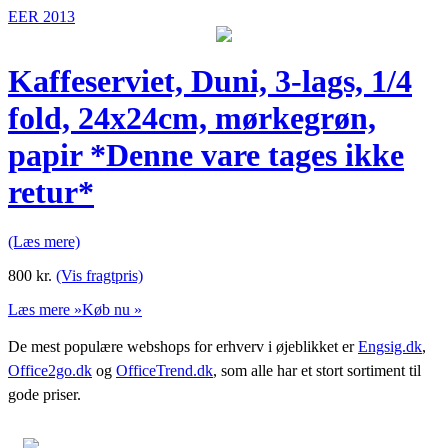
EER 2013
Kaffeserviet, Duni, 3-lags, 1/4
fold, 24x24cm, mørkegrøn,
papir *Denne vare tages ikke
retur*
(Læs mere)
800
kr.
(Vis fragtpris)
Læs mere »
Køb nu »
De mest populære webshops for erhverv i øjeblikket er
Engsig.dk
,
Office2go.dk
og
OfficeTrend.dk
, som alle har et stort sortiment til
gode priser.