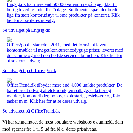
Engsig.dk har mere end 50.000 varenumre på lager, klar til
hurtig levering indenfor få dage. Sortimentet spænder bredt,
lige fra stort kontorudstyr til små produkter på kontoret. Klik
her for at se deres udvalg.
Se udvalget på Engsig.dk
Office2go.dk startede i 2011, med det formål at levere
kontormøbler til meget konkurrencedygtige priser, leveret med
det samme og med den bedste service i branchen. Klik her for
at se deres udvalg.
Se udvalget på Office2go.dk
OfficeTrend.dk tilbyder mere end 4.000 unikke produkter. De
har et bredt udvalg af elektronik, emballage, etiketter og
mærker, kontorartikler, hobby, skolestart, gæstebøger og foto,
tasker m.m. Klik her for at se deres udvalg.
Se udvalget på OfficeTrend.dk
Vi har gennemgået de mest populære webshops og anmeldt dem
med stjerner fra 1 til 5 ud fra bl.a. deres prisniveau,