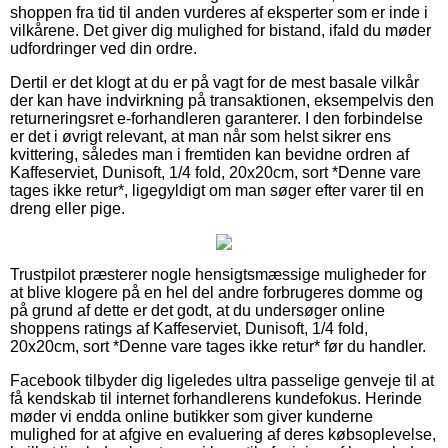
shoppen fra tid til anden vurderes af eksperter som er inde i
vilkårene. Det giver dig mulighed for bistand, ifald du møder
udfordringer ved din ordre.
Dertil er det klogt at du er på vagt for de mest basale vilkår
der kan have indvirkning på transaktionen, eksempelvis den
returneringsret e-forhandleren garanterer. I den forbindelse
er det i øvrigt relevant, at man når som helst sikrer ens
kvittering, således man i fremtiden kan bevidne ordren af
Kaffeserviet, Dunisoft, 1/4 fold, 20x20cm, sort *Denne vare
tages ikke retur*, ligegyldigt om man søger efter varer til en
dreng eller pige.
Trustpilot præsterer nogle hensigtsmæssige muligheder for
at blive klogere på en hel del andre forbrugeres domme og
på grund af dette er det godt, at du undersøger online
shoppens ratings af Kaffeserviet, Dunisoft, 1/4 fold,
20x20cm, sort *Denne vare tages ikke retur* før du handler.
Facebook tilbyder dig ligeledes ultra passelige genveje til at
få kendskab til internet forhandlerens kundefokus. Herinde
møder vi endda online butikker som giver kunderne
mulighed for at afgive en evaluering af deres købsoplevelse,