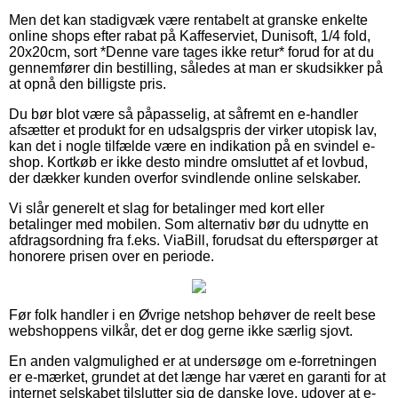
Men det kan stadigvæk være rentabelt at granske enkelte
online shops efter rabat på Kaffeserviet, Dunisoft, 1/4 fold,
20x20cm, sort *Denne vare tages ikke retur* forud for at du
gennemfører din bestilling, således at man er skudsikker på
at opnå den billigste pris.
Du bør blot være så påpasselig, at såfremt en e-handler
afsætter et produkt for en udsalgspris der virker utopisk lav,
kan det i nogle tilfælde være en indikation på en svindel e-
shop. Kortkøb er ikke desto mindre omsluttet af et lovbud,
der dækker kunden overfor svindlende online selskaber.
Vi slår generelt et slag for betalinger med kort eller
betalinger med mobilen. Som alternativ bør du udnytte en
afdragsordning fra f.eks. ViaBill, forudsat du efterspørger at
honorere prisen over en periode.
Før folk handler i en Øvrige netshop behøver de reelt bese
webshoppens vilkår, det er dog gerne ikke særlig sjovt.
En anden valgmulighed er at undersøge om e-forretningen
er e-mærket, grundet at det længe har været en garanti for at
internet selskabet tilslutter sig de danske love, udover at e-