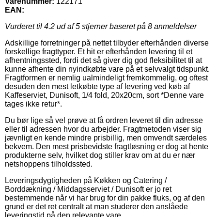
Varenummer:
122171
EAN:
Vurderet til
4.2
ud af 5 stjerner baseret på
8
anmeldelser
Adskillige forretninger på nettet tilbyder efterhånden diverse
forskellige fragttyper. Et hit er efterhånden levering til et
afhentningssted, fordi det så giver dig god fleksibilitet til at
kunne afhente din nyindkøbte vare på et selvvalgt tidspunkt.
Fragtformen er nemlig ualmindeligt fremkommelig, og oftest
desuden den mest letkøbte type af levering ved køb af
Kaffeserviet, Dunisoft, 1/4 fold, 20x20cm, sort *Denne vare
tages ikke retur*.
Du bør lige så vel prøve at få ordren leveret til din adresse
eller til adressen hvor du arbejder. Fragtmetoden viser sig
jævnligt en kende mindre prisbillig, men omvendt særdeles
bekvem. Den mest prisbevidste fragtløsning er dog at hente
produkterne selv, hvilket dog stiller krav om at du er nær
netshoppens tilholdssted.
Leveringsdygtigheden på Køkken og Catering /
Borddækning / Middagsserviet / Dunisoft er jo ret
bestemmende når vi har brug for din pakke fluks, og af den
grund er det ret centralt at man studerer den anslåede
leveringstid på den relevante vare.