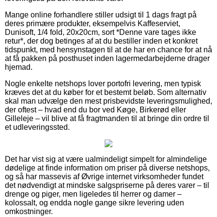
Mange online forhandlere stiller udsigt til 1 dags fragt på
deres primære produkter, eksempelvis Kaffeserviet,
Dunisoft, 1/4 fold, 20x20cm, sort *Denne vare tages ikke
retur*, der dog betinges af at du bestiller inden et konkret
tidspunkt, med hensynstagen til at de har en chance for at nå
at få pakken på posthuset inden lagermedarbejderne drager
hjemad.
Nogle enkelte netshops lover portofri levering, men typisk
kræves det at du køber for et bestemt beløb. Som alternativ
skal man udvælge den mest prisbevidste leveringsmulighed,
der oftest – hvad end du bor ved Køge, Birkerød eller
Gilleleje – vil blive at få fragtmanden til at bringe din ordre til
et udleveringssted.
Det har vist sig at være ualmindeligt simpelt for almindelige
dødelige at finde information om priser på diverse netshops,
og så har massevis af Øvrige internet virksomheder fundet
det nødvendigt at mindske salgspriserne på deres varer – til
drenge og piger, men ligeledes til herrer og damer –
kolossalt, og endda nogle gange sikre levering uden
omkostninger.