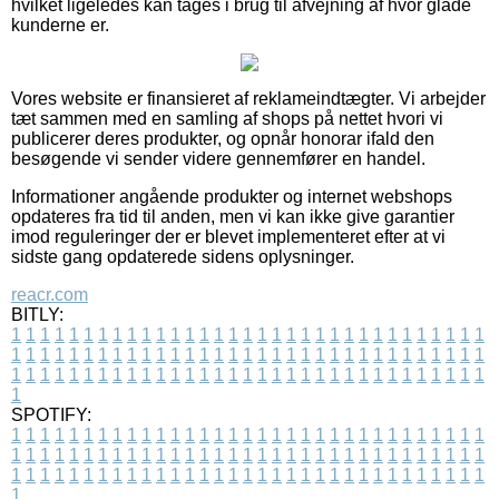
hvilket ligeledes kan tages i brug til afvejning af hvor glade
kunderne er.
Vores website er finansieret af reklameindtægter. Vi arbejder
tæt sammen med en samling af shops på nettet hvori vi
publicerer deres produkter, og opnår honorar ifald den
besøgende vi sender videre gennemfører en handel.
Informationer angående produkter og internet webshops
opdateres fra tid til anden, men vi kan ikke give garantier
imod reguleringer der er blevet implementeret efter at vi
sidste gang opdaterede sidens oplysninger.
reacr.com
BITLY:
1
1
1
1
1
1
1
1
1
1
1
1
1
1
1
1
1
1
1
1
1
1
1
1
1
1
1
1
1
1
1
1
1
1
1
1
1
1
1
1
1
1
1
1
1
1
1
1
1
1
1
1
1
1
1
1
1
1
1
1
1
1
1
1
1
1
1
1
1
1
1
1
1
1
1
1
1
1
1
1
1
1
1
1
1
1
1
1
1
1
1
1
1
1
1
1
1
1
1
1
SPOTIFY:
1
1
1
1
1
1
1
1
1
1
1
1
1
1
1
1
1
1
1
1
1
1
1
1
1
1
1
1
1
1
1
1
1
1
1
1
1
1
1
1
1
1
1
1
1
1
1
1
1
1
1
1
1
1
1
1
1
1
1
1
1
1
1
1
1
1
1
1
1
1
1
1
1
1
1
1
1
1
1
1
1
1
1
1
1
1
1
1
1
1
1
1
1
1
1
1
1
1
1
1