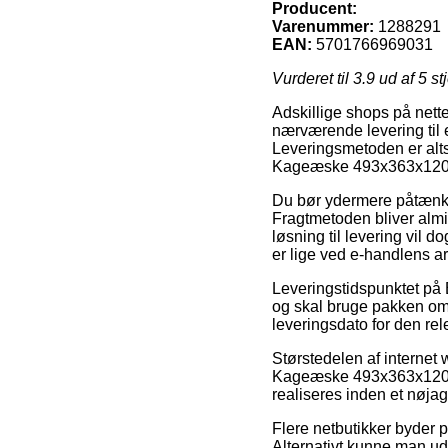
Producent:
Varenummer:
1288291
EAN:
5701766969031
Vurderet til
3.9
ud af 5 st
Adskillige shops på nettet
nærværende levering til 
Leveringsmetoden er alts
Kageæske 493x363x120m
Du bør ydermere påtænke a
Fragtmetoden bliver almi
løsning til levering vil d
er lige ved e-handlens a
Leveringstidspunktet på 
og skal bruge pakken om 
leveringsdato for den rel
Størstedelen af internet
Kageæske 493x363x120mm
realiseres inden et nøjag
Flere netbutikker byder 
Alternativt kunne man u