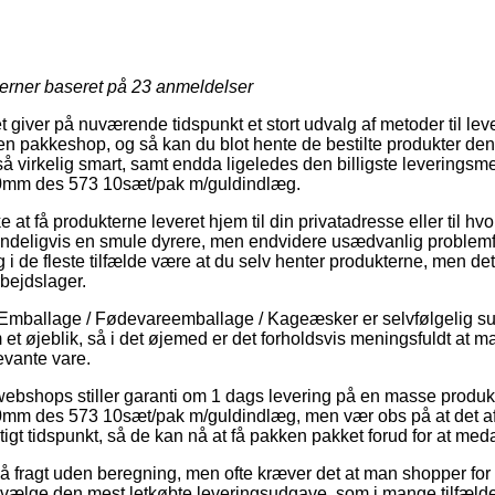
jerner baseret på
23
anmeldelser
 giver på nuværende tidspunkt et stort udvalg af metoder til lever
en pakkeshop, og så kan du blot hente de bestilte produkter den
å virkelig smart, samt endda ligeledes den billigste leveringsm
m des 573 10sæt/pak m/guldindlæg.
t få produkterne leveret hjem til din privatadresse eller til hvo
ndeligvis en smule dyrere, men endvidere usædvanlig problemfri
og i de fleste tilfælde være at du selv henter produkterne, men de
rbejdslager.
Emballage / Fødevareemballage / Kageæsker er selvfølgelig super
et øjeblik, så i det øjemed er det forholdsvis meningsfuldt at 
evante vare.
 webshops stiller garanti om 1 dags levering på en masse produk
 des 573 10sæt/pak m/guldindlæg, men vær obs på at det af
tigt tidspunkt, så de kan nå at få pakken pakket forud for at me
på fragt uden beregning, men ofte kræver det at man shopper for
dvælge den mest letkøbte leveringsudgave, som i mange tilfæld