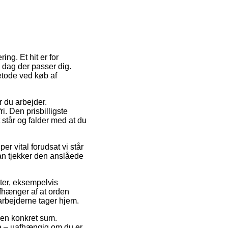
ing. Et hit er for
 dag der passer dig.
etode ved køb af
r du arbejder.
. Den prisbilligste
t står og falder med at du
 vital forudsat vi står
man tjekker den anslåede
ter, eksempelvis
hænger af at orden
darbejderne tager hjem.
 en konkret sum.
e – uafhængig om du er