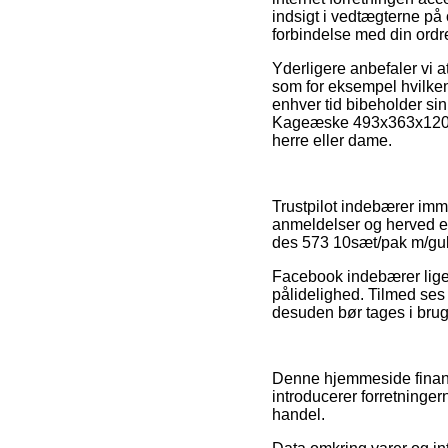
indsigt i vedtægterne på 
forbindelse med din ordr
Yderligere anbefaler vi 
som for eksempel hvilken r
enhver tid bibeholder si
Kageæske 493x363x120mm 
herre eller dame.
Trustpilot indebærer im
anmeldelser og herved 
des 573 10sæt/pak m/guld
Facebook indebærer lige 
pålidelighed. Tilmed ses
desuden bør tages i brug t
Denne hjemmeside finans
introducerer forretninge
handel.