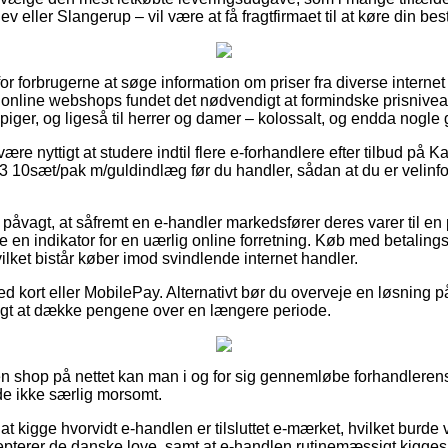
 eller Slangerup – vil være at få fragtfirmaet til at køre din best
l for forbrugerne at søge information om priser fra diverse intern
online webshops fundet det nødvendigt at formindske prisnivea
piger, og ligeså til herrer og damer – kolossalt, og endda nogle g
være nyttigt at studere indtil flere e-forhandlere efter tilbud på
0sæt/pak m/guldindlæg før du handler, sådan at du er velinfor
 påvagt, at såfremt en e-handler markedsfører deres varer til en 
e en indikator for en uærlig online forretning. Køb med betaling
lket bistår køber imod svindlende internet handler.
 kort eller MobilePay. Alternativt bør du overveje en løsning på 
ensigt at dække pengene over en længere periode.
 shop på nettet kan man i og for sig gennemløbe forhandlerens 
lde ikke særlig morsomt.
at kigge hvorvidt e-handlen er tilsluttet e-mærket, hvilket burde
epterer de danske love, samt at e-handlen rutinemæssigt kigges ti