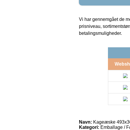
Vi har gennemgået de mes
prisniveau, sortimentstø
betalingsmuligheder.
Websh
Navn:
Kageæske 493x36
Kategori:
Emballage / F