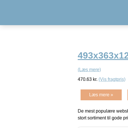
493x363x12
(Læs mere)
470.63
kr.
(Vis fragtpris)
Læs mere »
De mest populære websho
stort sortiment til gode pr