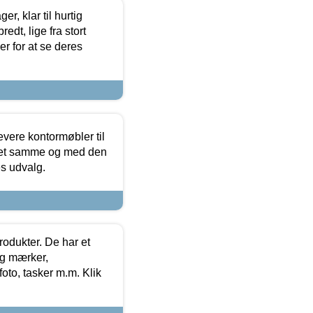
, klar til hurtig
edt, lige fra stort
er for at se deres
evere kontormøbler til
 det samme og med den
es udvalg.
rodukter. De har et
og mærker,
foto, tasker m.m. Klik