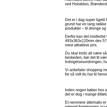
ved Holstebro, Brønderslev
Det er i dag super ligeti
grund har en lang række 
produkter – til drenge og 
Derfor kan det imidlertid 
493x363x120mm des 573 1
mest attraktive pris.
Du skal trods alt være så
beskeden, bør det tit vær
Indsigelsesordningen, hvi
Vi anbefaler shopping med
for så vidt du har til h
Inden nogen køber hos en
det er dog i mange tilfæ
Et nemmere alternativ er 
internet forretningen acc