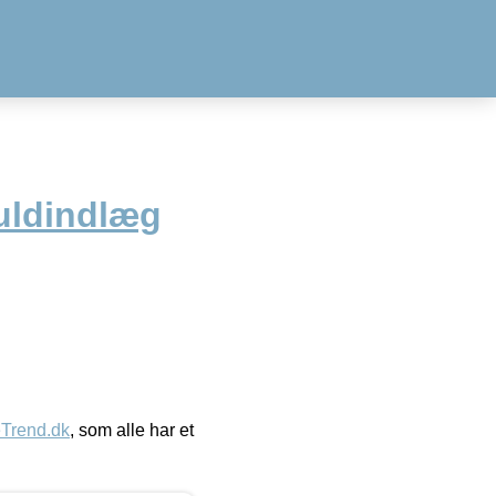
uldindlæg
eTrend.dk
, som alle har et