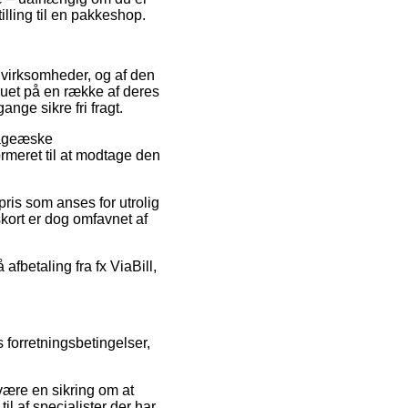
illing til en pakkeshop.
et virksomheder, og af den
uet på en række af deres
ange sikre fri fragt.
 Kageæske
meret til at modtage den
pris som anses for utrolig
skort er dog omfavnet af
afbetaling fra fx ViaBill,
forretningsbetingelser,
 være en sikring om at
l af specialister der har