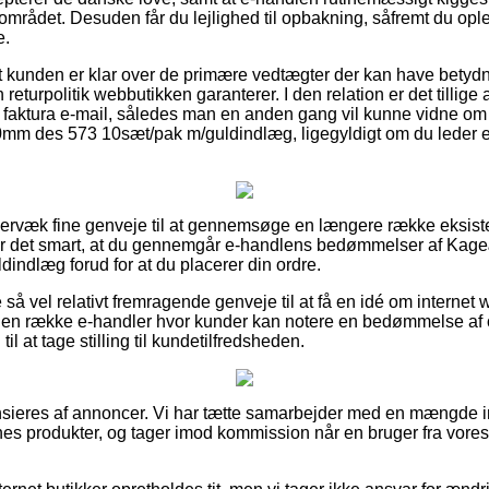
området. Desuden får du lejlighed til opbakning, såfremt du ople
e.
at kunden er klar over de primære vedtægter der kan have betydn
eturpolitik webbutikken garanterer. I den relation er det tillige 
n faktura e-mail, således man en anden gang vil kunne vidne om 
des 573 10sæt/pak m/guldindlæg, ligegyldigt om du leder efte
mervæk fine genveje til at gennemsøge en længere række eksis
er det smart, at du gennemgår e-handlens bedømmelser af K
indlæg forud for at du placerer din ordre.
så vel relativt fremragende genveje til at få en idé om interne
 en række e-handler hvor kunder kan notere en bedømmelse af or
il at tage stilling til kundetilfredsheden.
ieres af annoncer. Vi har tætte samarbejder med en mængde in
rnes produkter, og tager imod kommission når en bruger fra vore