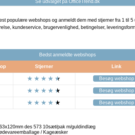
Se udvalget på OfficeTrend.dk
t populære webshops og anmeldt dem med stjerner fra 1 til 5 ud
rrelse, kundeservice, brugervenlighed, betingelser, leveringsfor
Bedst anmeldte webshops
op
Stjerner
Link
Besøg webshop
Besøg webshop
Besøg webshop
3x120mm des 573 10sæt/pak m/guldindlæg
ødevareemballage / Kageæsker