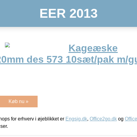
EER 2013
Kageæske
0mm des 573 10sæt/pak m/g
Køb nu »
ps for erhverv i øjeblikket er
Engsig.dk
,
Office2go.dk
og
Offic
iser.