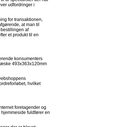
ver udfordringer i
ing for transaktionen,
afgørende, at man til
bestillingen af
r et produkt til en
terende konsumenters
ageæske 493x363x120mm
t webshoppens
dreforløbet, hvilket
ternet foretagender og
s hjemmeside fuldfører en