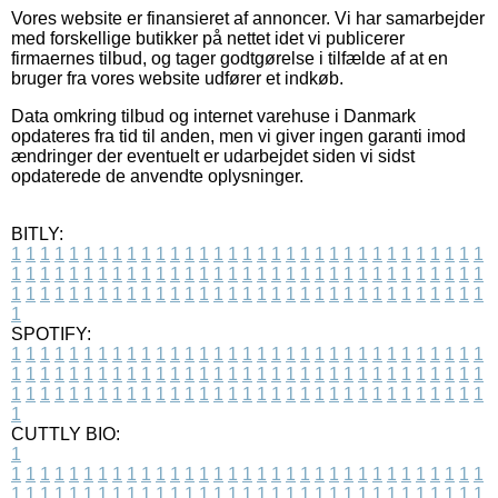
Vores website er finansieret af annoncer. Vi har samarbejder
med forskellige butikker på nettet idet vi publicerer
firmaernes tilbud, og tager godtgørelse i tilfælde af at en
bruger fra vores website udfører et indkøb.
Data omkring tilbud og internet varehuse i Danmark
opdateres fra tid til anden, men vi giver ingen garanti imod
ændringer der eventuelt er udarbejdet siden vi sidst
opdaterede de anvendte oplysninger.
BITLY:
1
1
1
1
1
1
1
1
1
1
1
1
1
1
1
1
1
1
1
1
1
1
1
1
1
1
1
1
1
1
1
1
1
1
1
1
1
1
1
1
1
1
1
1
1
1
1
1
1
1
1
1
1
1
1
1
1
1
1
1
1
1
1
1
1
1
1
1
1
1
1
1
1
1
1
1
1
1
1
1
1
1
1
1
1
1
1
1
1
1
1
1
1
1
1
1
1
1
1
1
SPOTIFY:
1
1
1
1
1
1
1
1
1
1
1
1
1
1
1
1
1
1
1
1
1
1
1
1
1
1
1
1
1
1
1
1
1
1
1
1
1
1
1
1
1
1
1
1
1
1
1
1
1
1
1
1
1
1
1
1
1
1
1
1
1
1
1
1
1
1
1
1
1
1
1
1
1
1
1
1
1
1
1
1
1
1
1
1
1
1
1
1
1
1
1
1
1
1
1
1
1
1
1
1
CUTTLY BIO:
1
1
1
1
1
1
1
1
1
1
1
1
1
1
1
1
1
1
1
1
1
1
1
1
1
1
1
1
1
1
1
1
1
1
1
1
1
1
1
1
1
1
1
1
1
1
1
1
1
1
1
1
1
1
1
1
1
1
1
1
1
1
1
1
1
1
1