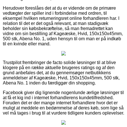
Herudover foreslåes det at du er vidende om de primære
vedtægter der spiller ind i forbindelse med ordren, til
eksempel hvilken returneringsret online forhandleren har. I
relation til det er det også relevant, at man stadigvæk
beholder sin købsbekræftelse, så man fremadrettet kan
vidne om sin bestilling af Kageæske, Hvid, 150x150x45mm,
500 stk, Abena No. 1, uden hensyn til om man er på indkøb
til en kvinde eller mand.
Trustpilot frembringer de facto solide løsninger til at blive
klogere på en række aktuelle brugeres ratings og af den
grund anbefales det, at du gennemsøger netbutikkens
anmeldelser af Kageæske, Hvid, 150x150x45mm, 500 stk,
Abena No. 1 inden du færdiggør din shopping.
Facebook giver dig lignende nogenlunde ærlige løsninger til
at få et kig ind i internet forhandlerens kundetilfredshed.
Foruden det er der mange internet forhandlere hvor det er
muligt at meddele en bedømmelse af deres køb, som lige så
vel må tages i brug til at vurdere tidligere kunders oplevelser.