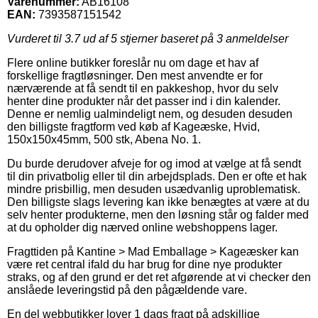
Varenummer:
AB16108
EAN:
7393587151542
Vurderet til
3.7
ud af 5 stjerner baseret på
3
anmeldelser
Flere online butikker foreslår nu om dage et hav af
forskellige fragtløsninger. Den mest anvendte er for
nærværende at få sendt til en pakkeshop, hvor du selv
henter dine produkter når det passer ind i din kalender.
Denne er nemlig ualmindeligt nem, og desuden desuden
den billigste fragtform ved køb af Kageæske, Hvid,
150x150x45mm, 500 stk, Abena No. 1.
Du burde derudover afveje for og imod at vælge at få sendt
til din privatbolig eller til din arbejdsplads. Den er ofte et hak
mindre prisbillig, men desuden usædvanlig uproblematisk.
Den billigste slags levering kan ikke benægtes at være at du
selv henter produkterne, men den løsning står og falder med
at du opholder dig nærved online webshoppens lager.
Fragttiden på Kantine > Mad Emballage > Kageæsker kan
være ret central ifald du har brug for dine nye produkter
straks, og af den grund er det ret afgørende at vi checker den
anslåede leveringstid på den pågældende vare.
En del webbutikker lover 1 dags fragt på adskillige