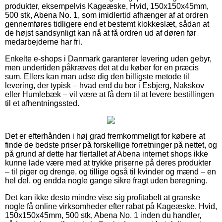
produkter, eksempelvis Kageæske, Hvid, 150x150x45mm,
500 stk, Abena No. 1, som imidlertid afhænger af at ordren
gennemføres tidligere end et bestemt klokkeslæt, sådan at
de højst sandsynligt kan nå at få ordren ud af døren før
medarbejderne har fri.
Enkelte e-shops i Danmark garanterer levering uden gebyr,
men undertiden påkræves det at du køber for en præcis
sum. Ellers kan man udse dig den billigste metode til
levering, der typisk – hvad end du bor i Esbjerg, Nakskov
eller Humlebæk – vil være at få dem til at levere bestillingen
til et afhentningssted.
Det er efterhånden i høj grad fremkommeligt for købere at
finde de bedste priser på forskellige forretninger på nettet, og
på grund af dette har flertallet af Abena internet shops ikke
kunne lade være med at trykke priserne på deres produkter
– til piger og drenge, og tillige også til kvinder og mænd – en
hel del, og endda nogle gange sikre fragt uden beregning.
Det kan ikke desto mindre vise sig profitabelt at granske
nogle få online virksomheder efter rabat på Kageæske, Hvid,
150x150x45mm, 500 stk, Abena No. 1 inden du handler,