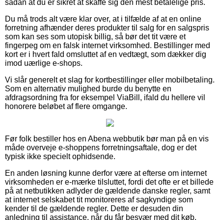
sådan at du er sikret at skaffe sig den mest betalelige pris.
Du må trods alt være klar over, at i tilfælde af at en online
forretning afhænder deres produkter til salg for en salgspris
som kan ses som utopisk billig, så bør det tit være et
fingerpeg om en falsk internet virksomhed. Bestillinger med
kort er i hvert fald omsluttet af en vedtægt, som dækker dig
imod uærlige e-shops.
Vi slår generelt et slag for kortbestillinger eller mobilbetaling.
Som en alternativ mulighed burde du benytte en
afdragsordning fra for eksempel ViaBill, ifald du hellere vil
honorere beløbet af flere omgange.
Før folk bestiller hos en Abena webbutik bør man på en vis
måde overveje e-shoppens forretningsaftale, dog er det
typisk ikke specielt ophidsende.
En anden løsning kunne derfor være at efterse om internet
virksomheden er e-mærke tilsluttet, fordi det ofte er et billede
på at netbutikken adlyder de gældende danske regler, samt
at internet selskabet tit monitoreres af sagkyndige som
kender til de gældende regler. Dette er desuden din
anledning til assistance, når du får besvær med dit køb.