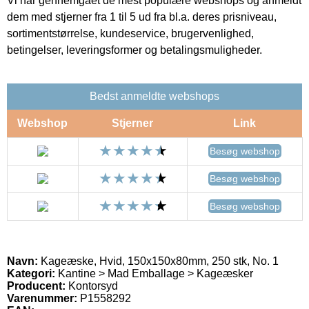
Vi har gennemgået de mest populære webshops og anmeldt
dem med stjerner fra 1 til 5 ud fra bl.a. deres prisniveau,
sortimentstørrelse, kundeservice, brugervenlighed,
betingelser, leveringsformer og betalingsmuligheder.
Bedst anmeldte webshops
Webshop
Stjerner
Link
Besøg webshop
Besøg webshop
Besøg webshop
Navn:
Kageæske, Hvid, 150x150x80mm, 250 stk, No. 1
Kategori:
Kantine > Mad Emballage > Kageæsker
Producent:
Kontorsyd
Varenummer:
P1558292