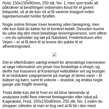
Hvid, 150x150x80mm, 250 stk, No. 1, men som trods alt
påkræver at bestillingen indsendes forud for et givent
tidspunkt, så at de kan nå at få varerne klargjort inden
lagerpersonalet holder fyraften.
Nogle online firmaer lover levering uden beregning, men
ofte kun ifald du køber for et konkret beløb. Desuden kunne
du udse dig den mest betalelige leveringsversion, som oftest
– om du opholder sig tæt på Næstved, Frederikshavn eller
Vejen – er at få dem til at levere din pakke til et
afhentningssted.
Det er efterhånden særligt enkelt for almindelige mennesker
at søge information om priser hos forskellige e-shops, og
derfor har massevis af Kontorsyd netbutikker set sig tvunget
til at nedskære salgspriserne på mange af deres varer – til
babyer og børn, samt til voksne – drastisk, og endda nogle
gange yde fragtfri levering.
Trods dette kan det til hver en tid blive lønnende at
analysere indtil flere internet foretagender efter rabat på
Kageæske, Hvid, 150x150x80mm, 250 stk, No. 1 inden du
shopper, således at man er tryg ved at få fat i den mest