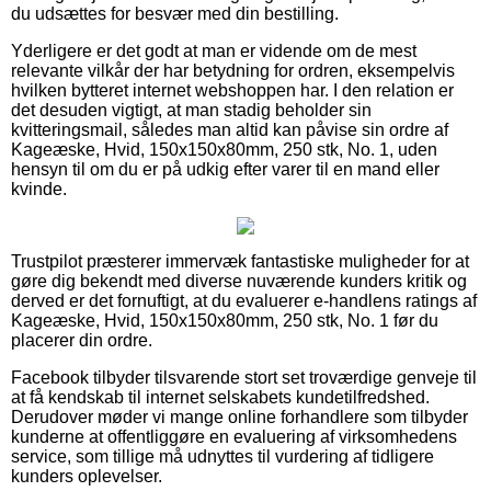
du udsættes for besvær med din bestilling.
Yderligere er det godt at man er vidende om de mest
relevante vilkår der har betydning for ordren, eksempelvis
hvilken bytteret internet webshoppen har. I den relation er
det desuden vigtigt, at man stadig beholder sin
kvitteringsmail, således man altid kan påvise sin ordre af
Kageæske, Hvid, 150x150x80mm, 250 stk, No. 1, uden
hensyn til om du er på udkig efter varer til en mand eller
kvinde.
Trustpilot præsterer immervæk fantastiske muligheder for at
gøre dig bekendt med diverse nuværende kunders kritik og
derved er det fornuftigt, at du evaluerer e-handlens ratings af
Kageæske, Hvid, 150x150x80mm, 250 stk, No. 1 før du
placerer din ordre.
Facebook tilbyder tilsvarende stort set troværdige genveje til
at få kendskab til internet selskabets kundetilfredshed.
Derudover møder vi mange online forhandlere som tilbyder
kunderne at offentliggøre en evaluering af virksomhedens
service, som tillige må udnyttes til vurdering af tidligere
kunders oplevelser.