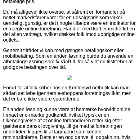
betalelige pris.
Du må alligevel ikke overse, at såfremt en forhandler på
nettet markedsfører varer for en udsalgspris som virker
uendeligt gunstig, er det i nogle tilfælde være en indikator for
en uægte online forretning. Handler med kort er imidlertid en
del af en vedtægt, hvilket dækker folk imod uoprigtige online
outlets.
Generelt tilråder vi køb med gængse betalingskort eller
mobilbetaling. Som en anden løsning burde du anvende en
afbetalingsløsning som fx ViaBill, for så vidt du tilstræber at
godtgøre betalingen over tid.
Forud for at folk køber hos en Kontorsyd netbutik kan man
sådan set løbe igennem e-shoppens forretningsvilkår, men
det er bare ikke videre spændende.
En anden løsning kunne være at bemærke hvorvidt online
firmaet er e-mærke godkendt, hvilket typisk er en
tilkendegivelse af at online forhandleren retter sig efter
gældende dansk lovgivning, tillige med at forretningen
undertiden kigges til af fagmænd som kender
retningslinjerne. Dette er en god genvej til opbakning, hvis