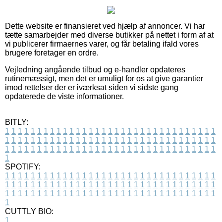
Dette website er finansieret ved hjælp af annoncer. Vi har
tætte samarbejder med diverse butikker på nettet i form af at
vi publicerer firmaernes varer, og får betaling ifald vores
brugere foretager en ordre.
Vejledning angående tilbud og e-handler opdateres
rutinemæssigt, men det er umuligt for os at give garantier
imod rettelser der er iværksat siden vi sidste gang
opdaterede de viste informationer.
BITLY:
1
1
1
1
1
1
1
1
1
1
1
1
1
1
1
1
1
1
1
1
1
1
1
1
1
1
1
1
1
1
1
1
1
1
1
1
1
1
1
1
1
1
1
1
1
1
1
1
1
1
1
1
1
1
1
1
1
1
1
1
1
1
1
1
1
1
1
1
1
1
1
1
1
1
1
1
1
1
1
1
1
1
1
1
1
1
1
1
1
1
1
1
1
1
1
1
1
1
1
1
SPOTIFY:
1
1
1
1
1
1
1
1
1
1
1
1
1
1
1
1
1
1
1
1
1
1
1
1
1
1
1
1
1
1
1
1
1
1
1
1
1
1
1
1
1
1
1
1
1
1
1
1
1
1
1
1
1
1
1
1
1
1
1
1
1
1
1
1
1
1
1
1
1
1
1
1
1
1
1
1
1
1
1
1
1
1
1
1
1
1
1
1
1
1
1
1
1
1
1
1
1
1
1
1
CUTTLY BIO:
1