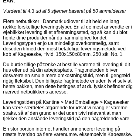
EAN:
Vurderet til
4.3
ud af 5 stjerner baseret på
50
anmeldelser
Flere netbutikker i Danmark udlover til alt held en lang
række forskellige leveringstyper. En af de mest anvendte er i
øjeblikket levering til et afhentningssted, og så kan du blot
hente dine produkter når du har mulighed for det.
Leveringstypen er jo ualmindeligt overkommelig, samt
desuden tilmed den mest betalelige leveringsmetode ved
køb af Kageæske, Hvid, 150x150x80mm, 250 stk, No. 1.
Du burde tillige påtænke at bestille varerne til levering til dit
hus eller ud på din arbejdsplads. Fragtmetoden bliver
desværre en smule mere omkostningsfuld, men til gengæld
rigtig fleksibel. Den billigste fragtmetode er uden tvivl selv at
hente pakken, men dette betinges af at du fysisk befinder dig
nærved netbutikkens adresse.
Leveringstiden på Kantine > Mad Emballage > Kageæsker
kan være særdeles afgørende forudsat vi mangler varerne
straks, så af den grund er det uden tvivl relevant at man
tjekker den anslåede leveringstid på den pågældende vare.
En stor portion internet handler annoncerer levering på
næste hverdag på flere varenumre, eksempelvis Kageæske,