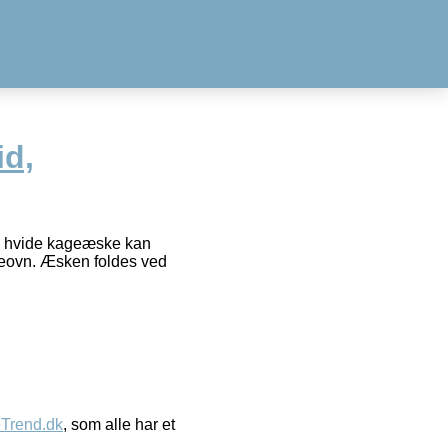
d,
en hvide kageæske kan
lgeovn. Æsken foldes ved
eTrend.dk
, som alle har et