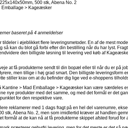
225x140x50mm, 500 stk, Abena No. 2
d Emballage > Kageæsker
jerner baseret på
4
anmeldelser
 tildeler i øjeblikket flere leveringsmetoder. En af de mest mode
 så kan du blot gå forbi efter din bestilling når du har lyst. Frag
endvidere den billigste løsning til levering ved køb af Kageæ
je at få produkterne sendt til din bopæl eller til når du er på j
yrere, men tillige i høj grad smart. Den billigste leveringsform e
te stiller krav om at du befinder dig lige ved e-shoppens tilhold
 Kantine > Mad Emballage > Kageæsker kan være særdeles essen
ine nye produkter med det samme, og med det formål er det gans
punktet for den respektive vare.
ndlere reklamerer med 1 dags fragt på en hel del varenumre, ek
 stk, Abena No. 2, men som imidlertid kræver at handlen gemm
t formål at de kan nå at få produkterne skippet afsted forud for 
mark præsterer gebyrfri levering, men for det meste er det så n