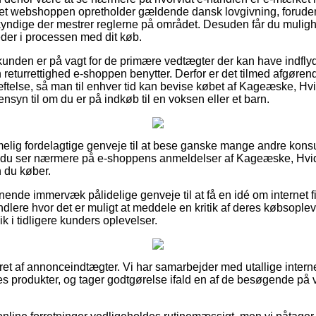
rnet webshoppen opretholder gældende dansk lovgivning, foruden
yndige der mestrer reglerne på området. Desuden får du mulighe
der i processen med dit køb.
t kunden er på vagt for de primære vedtægter der kan have indfly
returrettighed e-shoppen benytter. Derfor er det tilmed afgøre
ftelse, så man til enhver tid kan bevise købet af Kageæske, 
nsyn til om du er på indkøb til en voksen eller et barn.
melig fordelagtige genveje til at bese ganske mange andre kons
at du ser nærmere på e-shoppens anmeldelser af Kageæske, H
n du køber.
nende immervæk pålidelige genveje til at få en idé om internet f
ndlere hvor det er muligt at meddele en kritik af deres købsopleve
lik i tidligere kunders oplevelser.
ret af annonceindtægter. Vi har samarbejder med utallige interne
s produkter, og tager godtgørelse ifald en af de besøgende på v