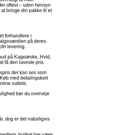
der oftest – uden hensyn
at bringe din pakke til et
et forhandlere i
 salgsværdien på deres
fri levering.
tilbud på Kageæske, Hvid,
t få den laveste pris.
gspris der kan ses som
. Køb med betalingskort
line outlets.
ulighed bør du overveje
 dog er det naturligvis
medlem, hvilket bør være