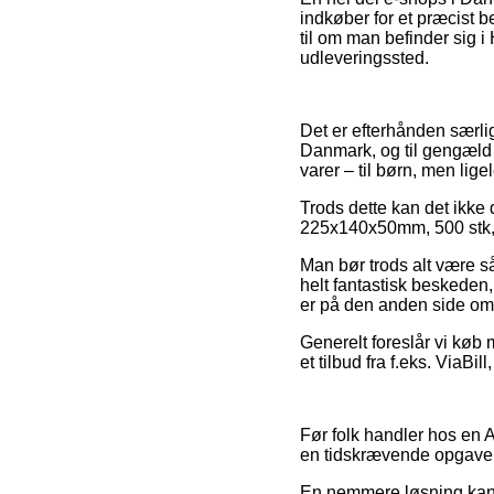
indkøber for et præcist b
til om man befinder sig i 
udleveringssted.
Det er efterhånden særligt
Danmark, og til gengæld 
varer – til børn, men lig
Trods dette kan det ikke 
225x140x50mm, 500 stk, Ab
Man bør trods alt være så
helt fantastisk beskeden
er på den anden side omf
Generelt foreslår vi køb
et tilbud fra f.eks. ViaBi
Før folk handler hos en 
en tidskrævende opgave
En nemmere løsning kan 