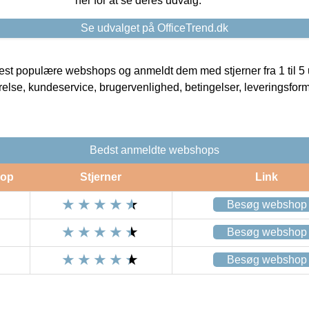
her for at se deres udvalg.
Se udvalget på OfficeTrend.dk
t populære webshops og anmeldt dem med stjerner fra 1 til 5 ud
rrelse, kundeservice, brugervenlighed, betingelser, leveringsfor
Bedst anmeldte webshops
op
Stjerner
Link
Besøg webshop
Besøg webshop
Besøg webshop