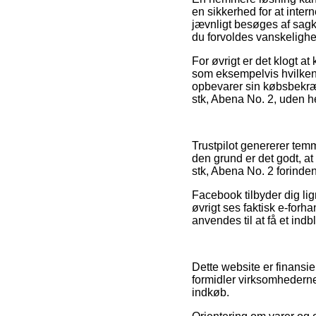
en sikkerhed for at inte
jævnligt besøges af sagk
du forvoldes vanskelighe
For øvrigt er det klogt a
som eksempelvis hvilken 
opbevarer sin købsbekræ
stk, Abena No. 2, uden he
Trustpilot genererer tem
den grund er det godt, 
stk, Abena No. 2 forinde
Facebook tilbyder dig lig
øvrigt ses faktisk e-forha
anvendes til at få et indb
Dette website er finansie
formidler virksomhederne
indkøb.