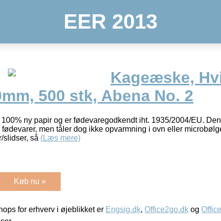
EER 2013
Kageæske, Hvi
mm, 500 stk, Abena No. 2
af 100% ny papir og er fødevaregodkendt iht. 1935/2004/EU. D
e fødevarer, men tåler dog ikke opvarmning i ovn eller microbø
r/slidser, så
(Læs mere)
Køb nu »
ps for erhverv i øjeblikket er
Engsig.dk
,
Office2go.dk
og
Offic