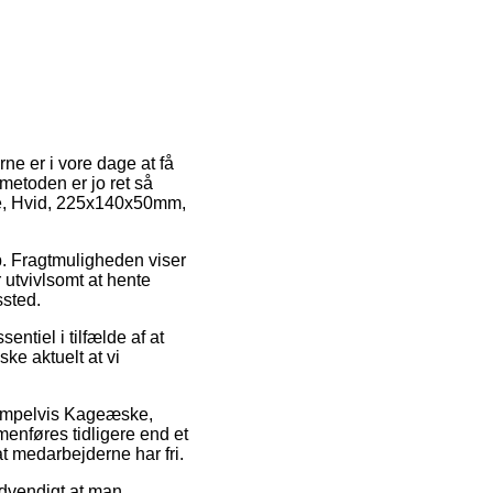
rne er i vore dage at få
tmetoden er jo ret så
ske, Hvid, 225x140x50mm,
ob. Fragtmuligheden viser
r utvivlsomt at hente
ssted.
tiel i tilfælde af at
ke aktuelt at vi
sempelvis Kageæske,
enføres tidligere end et
at medarbejderne har fri.
ødvendigt at man