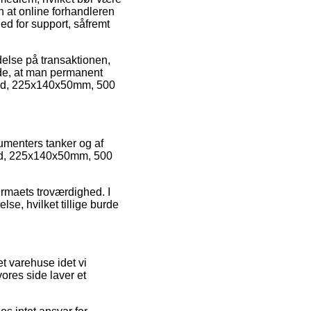
 at online forhandleren
d for support, såfremt
delse på transaktionen,
nde, at man permanent
Hvid, 225x140x50mm, 500
umenters tanker og af
vid, 225x140x50mm, 500
irmaets troværdighed. I
lse, hvilket tillige burde
t varehuse idet vi
ores side laver et