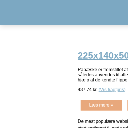
225x140x50
Papæske er fremstillet 
således anvendes til all
hjælp af de kendte flippe
437.74
kr.
(Vis fragtpris)
Læs mere »
De mest populære websho