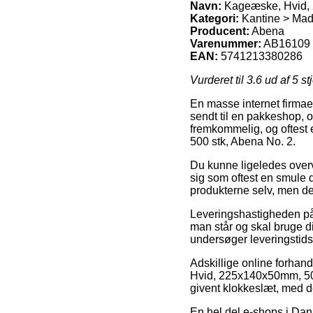
Navn:
Kageæske, Hvid, 
Kategori:
Kantine > Ma
Producent:
Abena
Varenummer:
AB16109
EAN:
5741213380286
Vurderet til
3.6
ud af 5 st
En masse internet firmaer
sendt til en pakkeshop, og
fremkommelig, og oftest 
500 stk, Abena No. 2.
Du kunne ligeledes overve
sig som oftest en smule d
produkterne selv, men det
Leveringshastigheden på
man står og skal bruge d
undersøger leveringstids
Adskillige online forha
Hvid, 225x140x50mm, 500
givent klokkeslæt, med de
En hel del e-shops i Dan