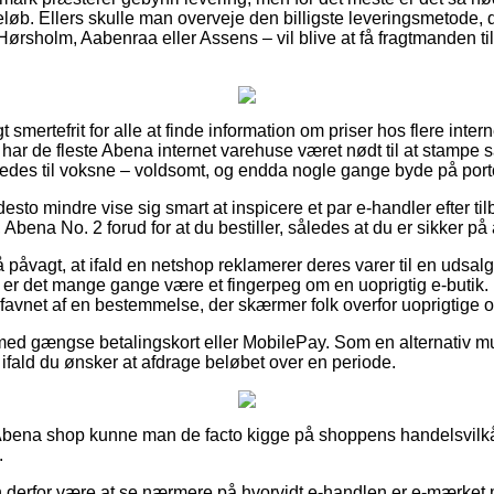
eløb. Ellers skulle man overveje den billigste leveringsmetode, 
Hørsholm, Aabenraa eller Assens – vil blive at få fragtmanden til 
 smertefrit for alle at finde information om priser hos flere intern
har de fleste Abena internet varehuse været nødt til at stampe
eledes til voksne – voldsomt, og endda nogle gange byde på porto
desto mindre vise sig smart at inspicere et par e-handler efter 
ena No. 2 forud for at du bestiller, således at du er sikker på a
 påvagt, at ifald en netshop reklamerer deres varer til en udsal
, er det mange gange være et fingerpeg om en uoprigtig e-butik
avnet af en bestemmelse, der skærmer folk overfor uoprigtige on
 med gængse betalingskort eller MobilePay. Som en alternativ m
ll, ifald du ønsker at afdrage beløbet over en periode.
Abena shop kunne man de facto kigge på shoppens handelsvilkår,
.
derfor være at se nærmere på hvorvidt e-handlen er e-mærket 