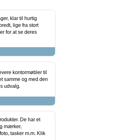
, klar til hurtig
edt, lige fra stort
er for at se deres
evere kontormøbler til
 det samme og med den
es udvalg.
rodukter. De har et
og mærker,
foto, tasker m.m. Klik