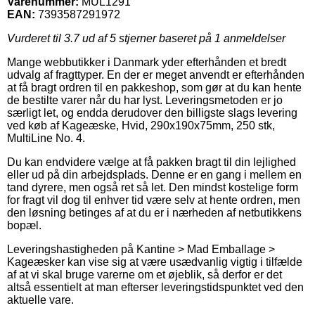
Varenummer:
MUL1291
EAN:
7393587291972
Vurderet til
3.7
ud af 5 stjerner baseret på
1
anmeldelser
Mange webbutikker i Danmark yder efterhånden et bredt
udvalg af fragttyper. En der er meget anvendt er efterhånden
at få bragt ordren til en pakkeshop, som gør at du kan hente
de bestilte varer når du har lyst. Leveringsmetoden er jo
særligt let, og endda derudover den billigste slags levering
ved køb af Kageæske, Hvid, 290x190x75mm, 250 stk,
MultiLine No. 4.
Du kan endvidere vælge at få pakken bragt til din lejlighed
eller ud på din arbejdsplads. Denne er en gang i mellem en
tand dyrere, men også ret så let. Den mindst kostelige form
for fragt vil dog til enhver tid være selv at hente ordren, men
den løsning betinges af at du er i nærheden af netbutikkens
bopæl.
Leveringshastigheden på Kantine > Mad Emballage >
Kageæsker kan vise sig at være usædvanlig vigtig i tilfælde
af at vi skal bruge varerne om et øjeblik, så derfor er det
altså essentielt at man efterser leveringstidspunktet ved den
aktuelle vare.