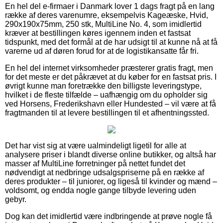
En hel del e-firmaer i Danmark lover 1 dags fragt på en lang
række af deres varenumre, eksempelvis Kageæske, Hvid,
290x190x75mm, 250 stk, MultiLine No. 4, som imidlertid
kræver at bestillingen køres igennem inden et fastsat
tidspunkt, med det formål at de har udsigt til at kunne nå at få
varerne ud af døren forud for at de logistikansatte får fri.
En hel del internet virksomheder præsterer gratis fragt, men
for det meste er det påkrævet at du køber for en fastsat pris. I
øvrigt kunne man foretrække den billigste leveringstype,
hvilket i de fleste tilfælde – uafhængig om du opholder sig
ved Horsens, Frederikshavn eller Hundested – vil være at få
fragtmanden til at levere bestillingen til et afhentningssted.
Det har vist sig at være ualmindeligt ligetil for alle at
analysere priser i blandt diverse online butikker, og altså har
masser af MultiLine forretninger på nettet fundet det
nødvendigt at nedbringe udsalgspriserne på en række af
deres produkter – til juniorer, og ligeså til kvinder og mænd –
voldsomt, og endda nogle gange tilbyde levering uden
gebyr.
Dog kan det imidlertid være indbringende at prøve nogle få