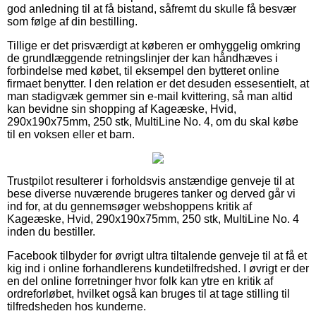
god anledning til at få bistand, såfremt du skulle få besvær
som følge af din bestilling.
Tillige er det prisværdigt at køberen er omhyggelig omkring
de grundlæggende retningslinjer der kan håndhæves i
forbindelse med købet, til eksempel den bytteret online
firmaet benytter. I den relation er det desuden essesentielt, at
man stadigvæk gemmer sin e-mail kvittering, så man altid
kan bevidne sin shopping af Kageæske, Hvid,
290x190x75mm, 250 stk, MultiLine No. 4, om du skal købe
til en voksen eller et barn.
Trustpilot resulterer i forholdsvis anstændige genveje til at
bese diverse nuværende brugeres tanker og derved går vi
ind for, at du gennemsøger webshoppens kritik af
Kageæske, Hvid, 290x190x75mm, 250 stk, MultiLine No. 4
inden du bestiller.
Facebook tilbyder for øvrigt ultra tiltalende genveje til at få et
kig ind i online forhandlerens kundetilfredshed. I øvrigt er der
en del online forretninger hvor folk kan ytre en kritik af
ordreforløbet, hvilket også kan bruges til at tage stilling til
tilfredsheden hos kunderne.