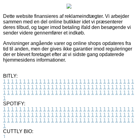
Dette website finansieres af reklameindtægter. Vi arbejder
sammen med en del online butikker idet vi præsenterer
deres tilbud, og tager imod betaling ifald den besøgende vi
sender videre gennemfører et indkøb.
Anvisninger angående varer og online shops opdateres fra
tid til anden, men der gives ikke garantier imod reguleringer
der er blevet foretaget efter at vi sidste gang opdaterede
hjemmesidens informationer.
BITLY:
1
1
1
1
1
1
1
1
1
1
1
1
1
1
1
1
1
1
1
1
1
1
1
1
1
1
1
1
1
1
1
1
1
1
1
1
1
1
1
1
1
1
1
1
1
1
1
1
1
1
1
1
1
1
1
1
1
1
1
1
1
1
1
1
1
1
1
1
1
1
1
1
1
1
1
1
1
1
1
1
1
1
1
1
1
1
1
1
1
1
1
1
1
1
1
1
1
1
1
1
SPOTIFY:
1
1
1
1
1
1
1
1
1
1
1
1
1
1
1
1
1
1
1
1
1
1
1
1
1
1
1
1
1
1
1
1
1
1
1
1
1
1
1
1
1
1
1
1
1
1
1
1
1
1
1
1
1
1
1
1
1
1
1
1
1
1
1
1
1
1
1
1
1
1
1
1
1
1
1
1
1
1
1
1
1
1
1
1
1
1
1
1
1
1
1
1
1
1
1
1
1
1
1
1
CUTTLY BIO:
1