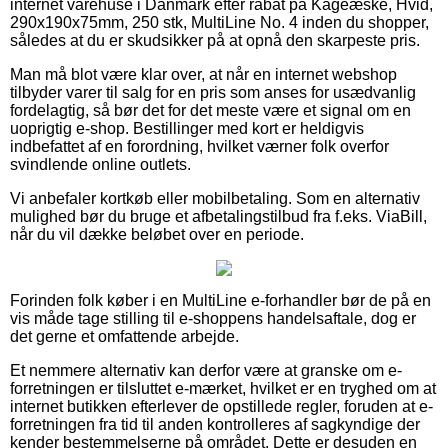
internet varehuse i Danmark efter rabat på Kageæske, Hvid,
290x190x75mm, 250 stk, MultiLine No. 4 inden du shopper,
således at du er skudsikker på at opnå den skarpeste pris.
Man må blot være klar over, at når en internet webshop
tilbyder varer til salg for en pris som anses for usædvanlig
fordelagtig, så bør det for det meste være et signal om en
uoprigtig e-shop. Bestillinger med kort er heldigvis
indbefattet af en forordning, hvilket værner folk overfor
svindlende online outlets.
Vi anbefaler kortkøb eller mobilbetaling. Som en alternativ
mulighed bør du bruge et afbetalingstilbud fra f.eks. ViaBill,
når du vil dække beløbet over en periode.
Forinden folk køber i en MultiLine e-forhandler bør de på en
vis måde tage stilling til e-shoppens handelsaftale, dog er
det gerne et omfattende arbejde.
Et nemmere alternativ kan derfor være at granske om e-
forretningen er tilsluttet e-mærket, hvilket er en tryghed om at
internet butikken efterlever de opstillede regler, foruden at e-
forretningen fra tid til anden kontrolleres af sagkyndige der
kender bestemmelserne på området. Dette er desuden en