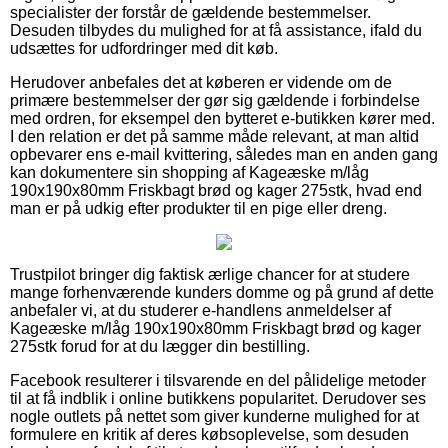
specialister der forstår de gældende bestemmelser.
Desuden tilbydes du mulighed for at få assistance, ifald du
udsættes for udfordringer med dit køb.
Herudover anbefales det at køberen er vidende om de
primære bestemmelser der gør sig gældende i forbindelse
med ordren, for eksempel den bytteret e-butikken kører med.
I den relation er det på samme måde relevant, at man altid
opbevarer ens e-mail kvittering, således man en anden gang
kan dokumentere sin shopping af Kageæske m/låg
190x190x80mm Friskbagt brød og kager 275stk, hvad end
man er på udkig efter produkter til en pige eller dreng.
Trustpilot bringer dig faktisk ærlige chancer for at studere
mange forhenværende kunders domme og på grund af dette
anbefaler vi, at du studerer e-handlens anmeldelser af
Kageæske m/låg 190x190x80mm Friskbagt brød og kager
275stk forud for at du lægger din bestilling.
Facebook resulterer i tilsvarende en del pålidelige metoder
til at få indblik i online butikkens popularitet. Derudover ses
nogle outlets på nettet som giver kunderne mulighed for at
formulere en kritik af deres købsoplevelse, som desuden