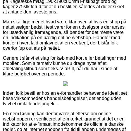
på Kageæske m/låg 190x190x80mm Friskbagt brød og
kager 275stk forud for at du bestiller, således at du er sikret
at antage den laveste pris.
Man skal lige meget hvad være klar over, at hvis en shop på
nettet sælger bedst i test varer for en udsalgspris der anses
for usædvanlig fremragende, så bør det for det meste være
en indikation på en uærlig online webshop. Handler med
kort er i hvert fald omfavnet af en vedtægt, der bistår folk
overfor fup outlets på nettet.
Generelt slår vi et slag for køb med kort eller betalinger med
mobilen. Som alternativ kunne du drage nytte af et
afbetalingstilbud som f.eks. ViaBill, når du har i sinde at
klare beløbet over en periode.
Inden folk bestiller hos en e-forhandler behøver de ideelt set
bese virksomhedens handelsbetingelser, det er dog uden
tvivl et omfattende projekt.
En nem løsning kan derfor være at efterse om online
webshoppen er verificeret af e-mærket, grundet at det er en
indikator for at e-firmaet imødekommer de officielle danske
regler, og at internet shoppen fra tid til anden undersøges af