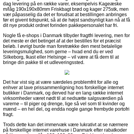
dag levering på en række varer, eksempelvis Kageæske
m/låg 190x190x80mm Friskbagt brød og kager 275stk, men
vær påpasselig da det er forudsat at bestillingen anbringes
før et givent tidspunkt, så at de højst sandsynligt kan nå at få
dit nye produkt ordnet forinden pakkepersonalet har fri.
Nogle få e-shops i Danmark tilbyder fragtfri levering, men for
det meste er det betinget af at der bestilles for et præcist
beløb. I øvrigt burde man foretrække den mest betalelige
leveringsmulighed, som gerne – hvad end du er ved
Silkeborg, Ikast eller Helsinge – vil være at få dem til at
bringe din pakke til et udleveringssted.
Det har vist sig at være særdeles problemfrit for alle og
enhver at lave prissammenligning hos forskellige internet
butikker i Danmark, og derved har en lang række internet
virksomheder været nødt til at nedsætte salgsværdien på
varerne – til piger og drenge, lige så vel som til kvinder og
mænd – en hel del, og endda nogle gange frembyde portofri
fragt.
Trods dette kan det immervæk være lukrativt at se nærmere
på forskellige internet varehuse i Danmark efter rabatkoder