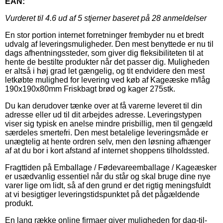
EAN:
Vurderet til
4.6
ud af 5 stjerner baseret på
28
anmeldelser
En stor portion internet forretninger frembyder nu et bredt
udvalg af leveringsmuligheder. Den mest benyttede er nu til
dags afhentningssteder, som giver dig fleksibiliteten til at
hente de bestilte produkter når det passer dig. Muligheden
er altså i høj grad let gængelig, og tit endvidere den mest
letkøbte mulighed for levering ved køb af Kageæske m/låg
190x190x80mm Friskbagt brød og kager 275stk.
Du kan derudover tænke over at få varerne leveret til din
adresse eller ud til dit arbejdes adresse. Leveringstypen
viser sig typisk en anelse mindre prisbillig, men til gengæld
særdeles smertefri. Den mest betalelige leveringsmåde er
unægtelig at hente ordren selv, men den løsning afhænger
af at du bor i kort afstand af internet shoppens tilholdssted.
Fragttiden på Emballage / Fødevareemballage / Kageæsker
er usædvanlig essentiel når du står og skal bruge dine nye
varer lige om lidt, så af den grund er det rigtig meningsfuldt
at vi besigtiger leveringstidspunktet på det pågældende
produkt.
En lang række online firmaer giver muligheden for dag-til-