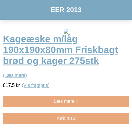
EER 2013
Kageæske m/låg
190x190x80mm Friskbagt
brød og kager 275stk
(Læs mere)
817.5
kr.
(Vis fragtpris)
Læs mere »
Køb nu »