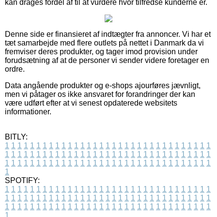
kan drages fordel af til at vurdere hvor tilfredse kunderne er.
Denne side er finansieret af indtægter fra annoncer. Vi har et
tæt samarbejde med flere outlets på nettet i Danmark da vi
fremviser deres produkter, og tager imod provision under
forudsætning af at de personer vi sender videre foretager en
ordre.
Data angående produkter og e-shops ajourføres jævnligt,
men vi påtager os ikke ansvaret for forandringer der kan
være udført efter at vi senest opdaterede websitets
informationer.
BITLY:
1
1
1
1
1
1
1
1
1
1
1
1
1
1
1
1
1
1
1
1
1
1
1
1
1
1
1
1
1
1
1
1
1
1
1
1
1
1
1
1
1
1
1
1
1
1
1
1
1
1
1
1
1
1
1
1
1
1
1
1
1
1
1
1
1
1
1
1
1
1
1
1
1
1
1
1
1
1
1
1
1
1
1
1
1
1
1
1
1
1
1
1
1
1
1
1
1
1
1
1
SPOTIFY:
1
1
1
1
1
1
1
1
1
1
1
1
1
1
1
1
1
1
1
1
1
1
1
1
1
1
1
1
1
1
1
1
1
1
1
1
1
1
1
1
1
1
1
1
1
1
1
1
1
1
1
1
1
1
1
1
1
1
1
1
1
1
1
1
1
1
1
1
1
1
1
1
1
1
1
1
1
1
1
1
1
1
1
1
1
1
1
1
1
1
1
1
1
1
1
1
1
1
1
1