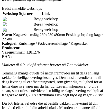
Bedst anmeldte webshops
Webshop
Stjerner
Link
Besøg webshop
Besøg webshop
Besøg webshop
Navn:
Kageæske m/låg 230x230x80mm Friskbagt brød og kager
225stk
Kategori:
Emballage / Fødevareemballage / Kageæsker
Producent:
Varenummer:
1281276
EAN:
Vurderet til
4.9
ud af 5 stjerner baseret på
7
anmeldelser
Temmelig mange outlets på nettet frembyder nu til dags en lang
række forskellige leveringsløsninger. Den mest anvendte er nu til
dags levering til et afhentningssted, som giver dig mulighed for at
hente dine nye varer når du har tid. Leveringsformen er jo ultra
smart, samt oftest endvidere den billigste slags levering ved køb af
Kageæske m/låg 230x230x80mm Friskbagt brød og kager 225stk.
Du bør lige så vel udse dig at bestille pakken til levering til din
lejlighed eller ud til din arbejdsplads. Metoden er i mange tilfælde