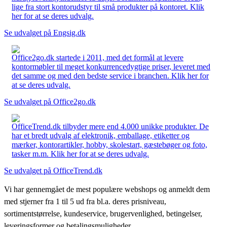
lige fra stort kontorudstyr til små produkter på kontoret. Klik
her for at se deres udvalg.
Se udvalget på Engsig.dk
Office2go.dk startede i 2011, med det formål at levere
kontormøbler til meget konkurrencedygtige priser, leveret med
det samme og med den bedste service i branchen. Klik her for
at se deres udvalg.
Se udvalget på Office2go.dk
OfficeTrend.dk tilbyder mere end 4.000 unikke produkter. De
har et bredt udvalg af elektronik, emballage, etiketter og
mærker, kontorartikler, hobby, skolestart, gæstebøger og foto,
tasker m.m. Klik her for at se deres udvalg.
Se udvalget på OfficeTrend.dk
Vi har gennemgået de mest populære webshops og anmeldt dem
med stjerner fra 1 til 5 ud fra bl.a. deres prisniveau,
sortimentstørrelse, kundeservice, brugervenlighed, betingelser,
leveringsformer og betalingsmuligheder.