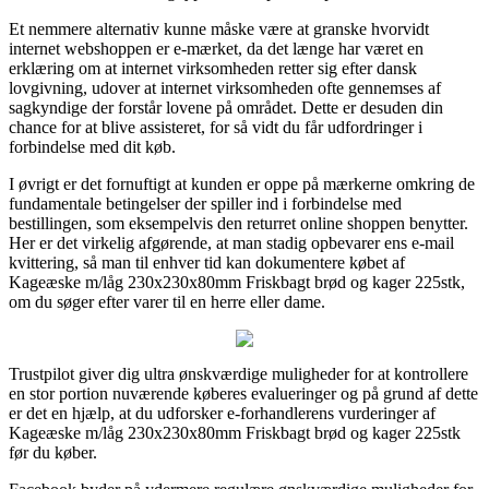
Et nemmere alternativ kunne måske være at granske hvorvidt
internet webshoppen er e-mærket, da det længe har været en
erklæring om at internet virksomheden retter sig efter dansk
lovgivning, udover at internet virksomheden ofte gennemses af
sagkyndige der forstår lovene på området. Dette er desuden din
chance for at blive assisteret, for så vidt du får udfordringer i
forbindelse med dit køb.
I øvrigt er det fornuftigt at kunden er oppe på mærkerne omkring de
fundamentale betingelser der spiller ind i forbindelse med
bestillingen, som eksempelvis den returret online shoppen benytter.
Her er det virkelig afgørende, at man stadig opbevarer ens e-mail
kvittering, så man til enhver tid kan dokumentere købet af
Kageæske m/låg 230x230x80mm Friskbagt brød og kager 225stk,
om du søger efter varer til en herre eller dame.
Trustpilot giver dig ultra ønskværdige muligheder for at kontrollere
en stor portion nuværende køberes evalueringer og på grund af dette
er det en hjælp, at du udforsker e-forhandlerens vurderinger af
Kageæske m/låg 230x230x80mm Friskbagt brød og kager 225stk
før du køber.