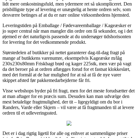
lidt mere omkostningsfuld, men ydermere ret så ukompliceret. Den
prisbilligste type af levering er unægtelig at hente ordren selv, som
desværre betinges af at du er nær online virksomhedens hjemsted.
Leveringstiden på Emballage / Fødevareemballage / Kageæsker er
jo super central når man mangler din ordre om få sekunder, og i det
øjemed er det naturligvis passende at du undersøger tidshorisonten
for levering for det vedkommende produkt.
Størstedelen af butikker på nettet garanterer dag-til-dag fragt på
mange af butikkens varenumre, eksempelvis Kageæske m/låg
230x230x80mm Friskbagt brød og kager 225stk, men vær på vagt
da det beroer på at ordren aflægges forud for et fastsat klokkeslæt,
med det formål at de har mulighed for at nå at få de nye varer
skippet afsted før pakkemedarbejderne får fri.
Visse webshops byder på fri fragt, men for det meste forudsætter det
at man aftager for en præcis sum. Desuden kan man udvælge den
mest betalelige fragtmulighed, der tit – ligegyldigt om du bor i
Randers, Varde eller Skjern – vil være at få fragtmanden til at levere
ordren til et udleveringssted.
Det er i dag rigtig ligetil for alle og enhver at sammenligne priser