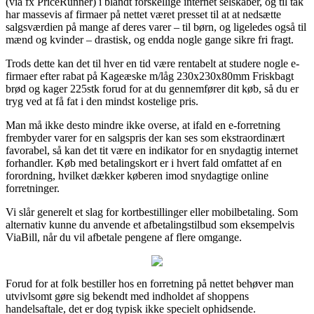
(via fx PriceRunner) i blandt forskellige internet selskaber, og til tak
har massevis af firmaer på nettet været presset til at at nedsætte
salgsværdien på mange af deres varer – til børn, og ligeledes også til
mænd og kvinder – drastisk, og endda nogle gange sikre fri fragt.
Trods dette kan det til hver en tid være rentabelt at studere nogle e-
firmaer efter rabat på Kageæske m/låg 230x230x80mm Friskbagt
brød og kager 225stk forud for at du gennemfører dit køb, så du er
tryg ved at få fat i den mindst kostelige pris.
Man må ikke desto mindre ikke overse, at ifald en e-forretning
frembyder varer for en salgspris der kan ses som ekstraordinært
favorabel, så kan det tit være en indikator for en snydagtig internet
forhandler. Køb med betalingskort er i hvert fald omfattet af en
forordning, hvilket dækker køberen imod snydagtige online
forretninger.
Vi slår generelt et slag for kortbestillinger eller mobilbetaling. Som
alternativ kunne du anvende et afbetalingstilbud som eksempelvis
ViaBill, når du vil afbetale pengene af flere omgange.
Forud for at folk bestiller hos en forretning på nettet behøver man
utvivlsomt gøre sig bekendt med indholdet af shoppens
handelsaftale, det er dog typisk ikke specielt ophidsende.