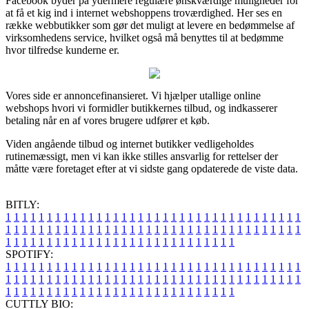
Facebook byder på ydermere regulære ønskværdige muligheder for
at få et kig ind i internet webshoppens troværdighed. Her ses en
række webbutikker som gør det muligt at levere en bedømmelse af
virksomhedens service, hvilket også må benyttes til at bedømme
hvor tilfredse kunderne er.
Vores side er annoncefinansieret. Vi hjælper utallige online
webshops hvori vi formidler butikkernes tilbud, og indkasserer
betaling når en af vores brugere udfører et køb.
Viden angående tilbud og internet butikker vedligeholdes
rutinemæssigt, men vi kan ikke stilles ansvarlig for rettelser der
måtte være foretaget efter at vi sidste gang opdaterede de viste data.
BITLY:
1
1
1
1
1
1
1
1
1
1
1
1
1
1
1
1
1
1
1
1
1
1
1
1
1
1
1
1
1
1
1
1
1
1
1
1
1
1
1
1
1
1
1
1
1
1
1
1
1
1
1
1
1
1
1
1
1
1
1
1
1
1
1
1
1
1
1
1
1
1
1
1
1
1
1
1
1
1
1
1
1
1
1
1
1
1
1
1
1
1
1
1
1
1
1
1
1
1
1
1
SPOTIFY:
1
1
1
1
1
1
1
1
1
1
1
1
1
1
1
1
1
1
1
1
1
1
1
1
1
1
1
1
1
1
1
1
1
1
1
1
1
1
1
1
1
1
1
1
1
1
1
1
1
1
1
1
1
1
1
1
1
1
1
1
1
1
1
1
1
1
1
1
1
1
1
1
1
1
1
1
1
1
1
1
1
1
1
1
1
1
1
1
1
1
1
1
1
1
1
1
1
1
1
1
CUTTLY BIO: