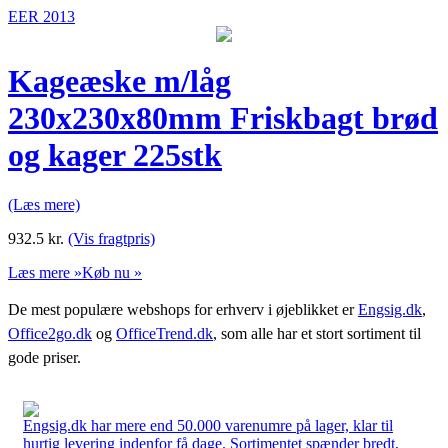
EER 2013
Kageæske m/låg
230x230x80mm Friskbagt brød
og kager 225stk
(Læs mere)
932.5
kr.
(Vis fragtpris)
Læs mere »
Køb nu »
De mest populære webshops for erhverv i øjeblikket er
Engsig.dk
,
Office2go.dk
og
OfficeTrend.dk
, som alle har et stort sortiment til
gode priser.
Engsig.dk har mere end 50.000 varenumre på lager, klar til
hurtig levering indenfor få dage. Sortimentet spænder bredt,